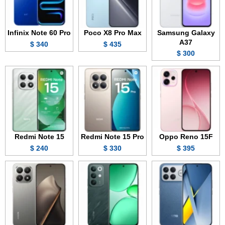
Infinix Note 60 Pro
Poco X8 Pro Max
Samsung Galaxy
A37
340 $
435 $
300 $
Redmi Note 15
Redmi Note 15 Pro
Oppo Reno 15F
240 $
330 $
395 $