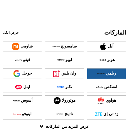
الماركات
عرض الكل
آبل
سامسونج
شاومي
هونر
اوبو
فيفو
ريلمي
وان بلس
جوجل
انفنكس
تكنو
ايتل
هواوي
موتورولا
أسوس
زد تي إي
ناثينج
لينوفو
عرض المزيد من الماركات