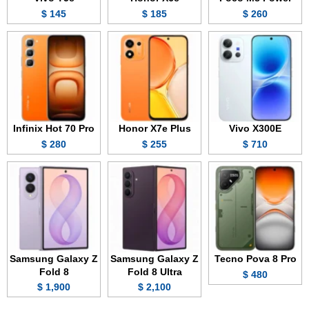
145 $
185 $
260 $
Infinix Hot 70 Pro
Honor X7e Plus
Vivo X300E
280 $
255 $
710 $
Samsung Galaxy Z
Samsung Galaxy Z
Tecno Pova 8 Pro
Fold 8
Fold 8 Ultra
480 $
1,900 $
2,100 $