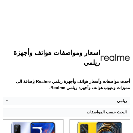
الشاشة:
6.43 بوصة - 120 هرتز - Super AMOLED
الشاشة:
6.5 بوصة - 120 هرتز - IPS LCD
اسعار ومواصفات هواتف وأجهزة
الذاكرة الداخلية:
128 أو 256 جيجابايت
الذاكرة الداخلية:
64 أو 128 جيجابايت
ريلمي
الرام:
8 أو 12 جيجابايت
الرام:
6 أو 8 جيجابايت
الكاميرا:
64 + 8 + 2 ميجابكسل
الكاميرا:
48 + 8 + 2 ميجابكسل
المعالج:
Snapdragon 888
المعالج:
MediaTek Dimensity 800U 5G
أحدث مواصفات وأسعار هواتف وأجهزة ريلمي Realme بإضافة الى
البطارية:
4500 مللي أمبير - 65 واط
البطارية:
5000 مللي أمبير - 30 واط
مميزات وعيوب هواتف وأجهزة ريلمي Realme.
عرض الموصفات ←
عرض الموصفات ←
ريلمي
البحث حسب المواصفات
الشاشة:
6.5 بوصة - IPS LCD
الشاشة:
6.5 بوصة - IPS LCD