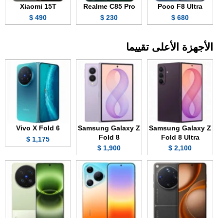
Xiaomi 15T
Realme C85 Pro
Poco F8 Ultra
490 $
230 $
680 $
الأجهزة الأعلى تقييما
Vivo X Fold 6
Samsung Galaxy Z
Samsung Galaxy Z
Fold 8
Fold 8 Ultra
1,175 $
1,900 $
2,100 $