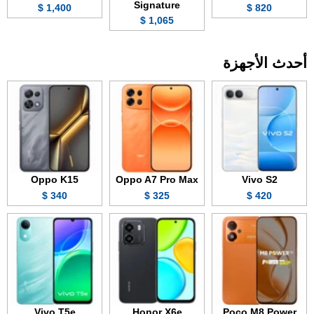
Signature
1,400 $
820 $
1,065 $
أحدث الأجهزة
Oppo K15
Oppo A7 Pro Max
Vivo S2
340 $
325 $
420 $
Vivo T5e
Honor X6e
Poco M8 Power