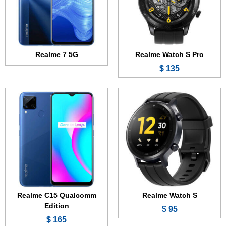
نظام التشغيل:
المعالج:
Snapdragon 460
المعالج:
البطارية:
6000 مللي أمبير - 18 واط
البطارية:
390 مللي أمبير
عرض الموصفات ←
عرض الموصفات ←
Realme 7 5G
Realme Watch S Pro
135 $
الشاشة:
6.4 بوصة - Super AMOLED
الشاشة:
6.5 بوصة - IPS LCD
الذاكرة الداخلية:
128 أو 256 جيجابايت
الذاكرة الداخلية:
128 جيجابايت
الرام:
8 جيجابايت
الرام:
4 أو 6 جيجابايت
الكاميرا:
48 + 8 + 2 + 2 ميجابكسل
الكاميرا:
48 + 8 + 2 ميجابكسل
المعالج:
MediaTek Dimensity 800U 5G
المعالج:
MediaTek Dimensity 800U 5G
البطارية:
4300 مللي أمبير - 65 واط
البطارية:
5000 مللي أمبير - 30 واط
Realme C15 Qualcomm
Realme Watch S
عرض الموصفات ←
عرض الموصفات ←
Edition
95 $
165 $