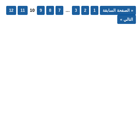
10
…
« الصفحة السابقة
1
2
3
7
8
9
11
12
التالي »