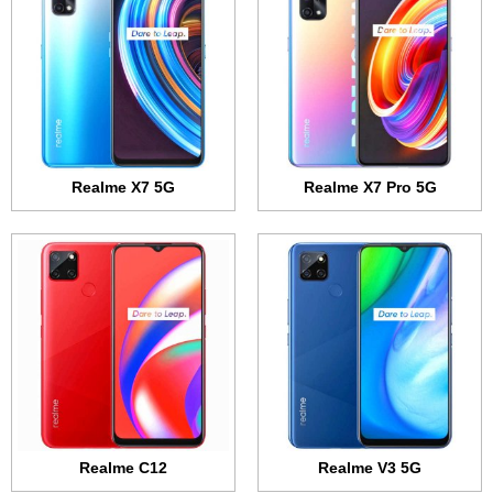
الشاشة:
6.5 بوصة - 720x1600 بكسل
الشاشة:
6.5 بوصة - IPS LCD
الذاكرة الداخلية:
64 أو 128 جيجابايت
الذاكرة الداخلية:
32 جيجابايت
الرام:
6 أو 8 جيجابايت
الرام:
3 جيجابت
الكاميرا:
13 + 2 + 2 ميجابكسل
الكاميرا:
13 + 2 + 2 ميجابكسل
المعالج:
MediaTek Dimensity 720 5G
المعالج:
MediaTek Helio G35
البطارية:
5000 مللي أمبير - 18 واط
البطارية:
6000 مللي أمبير
عرض الموصفات ←
عرض الموصفات ←
Realme X7 5G
Realme X7 Pro 5G
Realme C12
Realme V3 5G