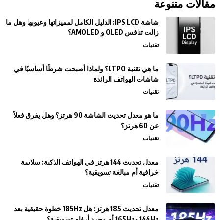
مقالات متنوعة
شاشة IPS LCD: الدليل الكامل لمميزاتها وعيوبها وهل ما
زالت تنافس OLED و AMOLED؟
تقنيات
ما هي تقنية LTPO؟ ولماذا أصبحت شرطًا أساسيًا في
شاشات الهواتف الرائدة
تقنيات
ما هو معدل تحديث الشاشة 90 هرتز؟ وهل يفرق فعلاً
عن 60 هرتز؟
تقنيات
معدل تحديث 144 هرتز في الهواتف الذكية: سلاسة
خرافية أم مبالغة تسويقية؟
تقنيات
معدل تحديث 185 هرتز: هل 185Hz خطوة حقيقية بعد
144Hz و165Hz أم مجرد أرقام تسويقية؟