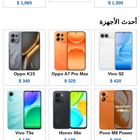
1,065 $
1,300 $
أحدث الأجهزة
Oppo K15
Oppo A7 Pro Max
Vivo S2
340 $
325 $
420 $
Vivo T5e
Honor X6e
Poco M8 Power
145 $
185 $
260 $