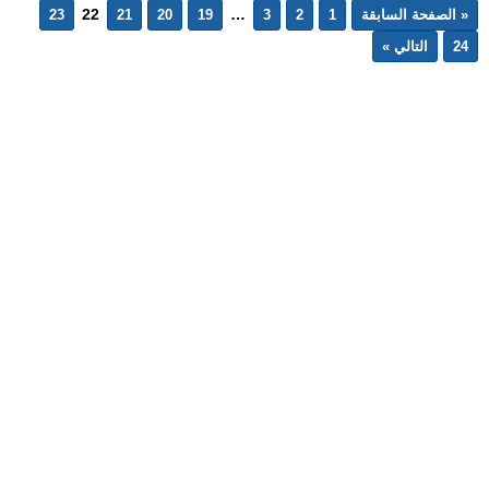
22
…
« الصفحة السابقة
1
2
3
19
20
21
23
24
التالي »