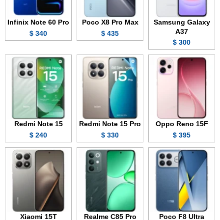
Infinix Note 60 Pro
Poco X8 Pro Max
Samsung Galaxy
A37
340 $
435 $
300 $
Redmi Note 15
Redmi Note 15 Pro
Oppo Reno 15F
240 $
330 $
395 $
Xiaomi 15T
Realme C85 Pro
Poco F8 Ultra