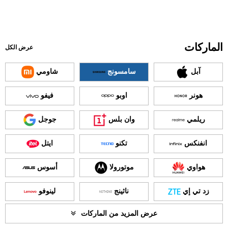
الماركات
عرض الكل
آبل
سامسونج
شاومي
هونر
اوبو
فيفو
ريلمي
وان بلس
جوجل
انفنكس
تكنو
ايتل
هواوي
موتورولا
أسوس
زد تي إي
ناثينج
لينوفو
عرض المزيد من الماركات