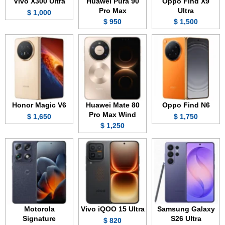
Vivo X300 Ultra
Huawei Pura 90
Oppo Find X9
Pro Max
Ultra
1,000 $
950 $
1,500 $
Honor Magic V6
Huawei Mate 80
Oppo Find N6
Pro Max Wind
1,650 $
1,750 $
1,250 $
Motorola
Vivo iQOO 15 Ultra
Samsung Galaxy
Signature
S26 Ultra
820 $