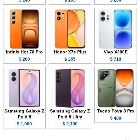
Infinix Hot 70 Pro
Honor X7e Plus
Vivo X300E
280 $
255 $
710 $
Samsung Galaxy Z
Samsung Galaxy Z
Tecno Pova 8 Pro
Fold 8
Fold 8 Ultra
480 $
1,900 $
2,100 $