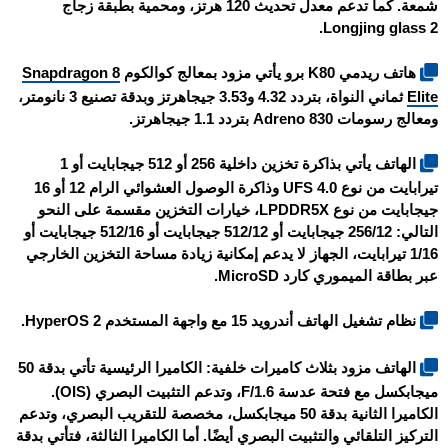
شمعة. كما تدعم معدل تحديث 120 هرتز، ومحمية بطبقة زجاج
Longjing glass 2.
هاتف ريدمي K80 برو يأتي مزود بمعالج كوالكوم
Snapdragon 8
Elite
ثماني النواة، بتردد 4.32 و3.53 جيجاهرتز وبدقة تصنيع 3 نانومتر،
ومعالج رسومات Adreno 830 بتردد 1.1 جيجاهرتز.
الهاتف يأتي بذاكرة تخزين داخلية 256 أو 512 جيجابايت أو 1
تيرابايت من نوع UFS 4.0 وذاكرة الوصول العشوائي الرام 12 أو 16
جيجابايت من نوع LPDDR5X، خيارات التخزين مقسمة على النحو
التالي: 256/12 جيجابايت أو 512/12 جيجابايت أو 512/16 جيجابايت أو
1/16 تيرابايت، الجهاز لا يدعم إمكانية زيادة مساحة التخزين الخارجي
عبر بطاقة الميموري كارد MicroSD.
نظام تشغيل الهاتف أندرويد 15 مع واجهة المستخدم HyperOS 2.
الهاتف مزود بثلاث كاميرات خلفية: الكاميرا الرئيسية تأتي بدقة 50
ميجابكسل مع فتحة عدسة F/1.6، وتدعم التثبيت البصري (OIS).
الكاميرا الثانية بدقة 50 ميجابكسل، مخصصة للتقريب البصري، وتدعم
التركيز التلقائي والتثبيت البصري أيضًا. أما الكاميرا الثالثة، فتأتي بدقة