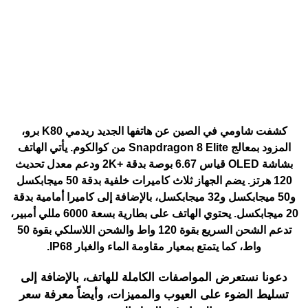
كشفت شاومي في الصين عن هاتفها الجديد ريدمي K80 برو،
المزود بمعالج Snapdragon 8 Elite من كوالكوم. يأتي الهاتف
بشاشة OLED قياس 6.67 بوصة بدقة +2K ودعم معدل تحديث
120 هرتز. يضم الجهاز ثلاث كاميرات خلفية بدقة 50 ميجابكسل
و50 ميجابكسل و32 ميجابكسل، بالإضافة إلى كاميرا أمامية بدقة
20 ميجابكسل. يحتوي الهاتف على بطارية بسعة 6000 مللي أمبير،
تدعم الشحن السريع بقوة 120 واط والشحن اللاسلكي بقوة 50
واط، كما يتمتع بمعيار مقاومة الماء والغبار IP68.
دعونا نستعرض المواصفات الكاملة للهاتف، بالإضافة إلى
تسليط الضوء على العيوب والمميزات، وأيضاً معرفة سعر