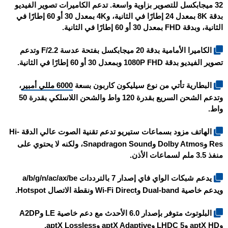
32 ميجابكسل للتصوير بزاوية واسعة. تدعم الكاميرات تصوير الفيديو
بدقة 8K بمعدل 24 إطارًا في الثانية، و4K بمعدل 30 أو 60 إطارًا في
الثانية، وبدقة FHD بمعدل 30 أو 60 إطارًا في الثانية.
الكاميرا الأمامية بدقة 20 ميجابكسل بفتحة عدسة F/2.2 وتدعم
تصوير الفيديو بدقة 1080P FHD وبمعدل 30 أو 60 إطارًا في الثانية.
البطارية تأتي من نوع سيليكون كاربون بسعة
6000 مللي أمبير
،
وتدعم الشحن السريع بقدرة 120 واط والشحن اللاسلكي بقدرة 50
واط.
الهاتف مزود بسماعات ستيريو تدعم تقنية الصوت عالي الدقة Hi-
Res وDolby Atmos وSnapdragon Sound، ولكنه لا يحتوي على
منفذ 3.5 ملم لسماعات الأذن.
يدعم شبكات الواي فاي إصدار 7 بالترددات a/b/g/n/ac/ax/be
ويدعم خاصية Dual-band وWi-Fi Direct ونقطة الاتصال Hotspot.
البلوتوث متوفر بإصدار 6.0 الأحدث مع دعم خاصية LE وA2DP
وaptX HD وLHDC 5 وaptX Adaptive وaptX Lossless.