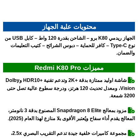
محتويات علبة الجهاز
الجهاز ريدمي K80 برو – الشاحن بقدرة 120 واط – كابل USB من
نوع Type-C – كافر للحماية – دبوس الشرائح – كتيب التعليمات
والضمان.
مميزات Redmi K80 Pro
شاشة اوليد ممتازة بدقة +2K وتدعم تقنية +HDR10 وDolby
Vision، ومعدل تحديث 120 هرتز، ودرجة سطوع عالية تصل حتى
3200 شمعة.
مزود بمعالج Snapdragon 8 Elite المصنوع بدقة 3 نانومتر،
المعالج يقدم أداء سفاح ويُعتبر الأقوى بلا منازع لهذا العام (2025).
مجموعة كاميرات خلفية جيدة تدعم التقريب البصري 2.5x،