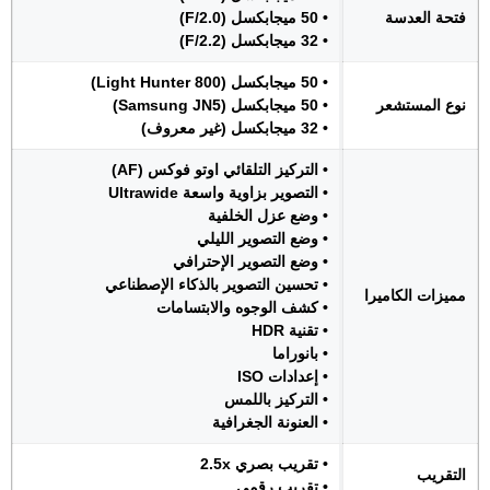
فتحة العدسة
• 50 ميجابكسل (F/2.0)
• 32 ميجابكسل (F/2.2)
• 50 ميجابكسل (Light Hunter 800)
نوع المستشعر
• 50 ميجابكسل (Samsung JN5)
• 32 ميجابكسل (غير معروف)
• التركيز التلقائي اوتو فوكس (AF)
• التصوير بزاوية واسعة Ultrawide
• وضع عزل الخلفية
• وضع التصوير الليلي
• وضع التصوير الإحترافي
• تحسين التصوير بالذكاء الإصطناعي
مميزات الكاميرا
• كشف الوجوه والابتسامات
• تقنية HDR
• بانوراما
• إعدادات ISO
• التركيز باللمس
• العنونة الجغرافية
• تقريب بصري 2.5x
التقريب
• تقريب رقمي