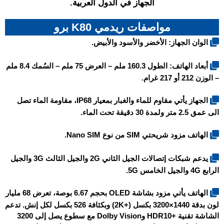
الجهاز في الدول العربية.
مواصفات ريدمي K80 برو
الوان الجهاز: الأخضر والأسود والأبيض.
أبعاد الهاتف: الطول 160.3 ملم – العرض 75 ملم – السُمك 8.4 ملم
– الوزن 212 أو 217 غرام.
الجهاز يأتي مقاوم للماء والغبار بمعيار IP68، مقاومة الماء تصل
الى عمق 2.5 متر ولمدة 30 دقيقة تحت الماء.
الهاتف مزود شريحتي SIM من نوع Nano SIM.
يدعم شبكات إتصالات الجيل الثاني 2G والجيل الثالث 3G والجيل
الرابع 4G والجيل الخامس 5G.
الهاتف يأتي مزود بشاشة OLED بحجم 6.67 بوصة، تعرض 68 مليار
لون بدقة 1440×3200 بكسل (+2K) وبكثافة 526 بكسل لكل إنش. تدعم
الشاشة تقنية +HDR10 وDolby Vision مع سطوع يصل إلى 3200