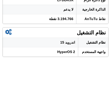
نوع ذاكرة الرام
LPDDR5X
الذاكرة الخارجية
لا يدعم
نقاط AnTuTu
3.194.766 نقطة
نظام التشغيل
نظام التشغيل
اندرويد 15
واجهة المستخدم
HyperOS 2