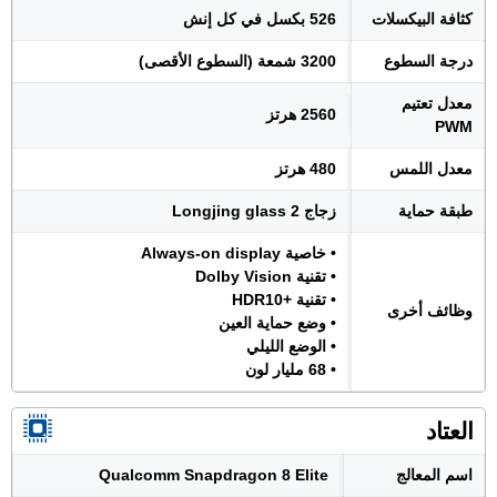
كثافة البيكسلات
526 بكسل في كل إنش
درجة السطوع
3200 شمعة (السطوع الأقصى)
معدل تعتيم
2560 هرتز
PWM
معدل اللمس
480 هرتز
طبقة حماية
زجاج Longjing glass 2
• خاصية Always-on display
• تقنية Dolby Vision
• تقنية +HDR10
وظائف أخرى
• وضع حماية العين
• الوضع الليلي
• 68 مليار لون
العتاد
اسم المعالج
Qualcomm Snapdragon 8 Elite