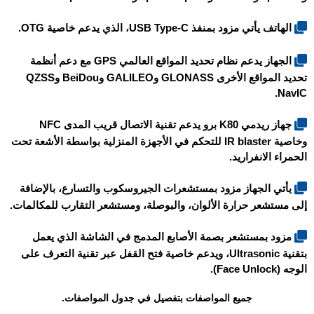
الهاتف يأتي مزود بمنفذ USB Type-C، الذي يدعم خاصية OTG.
الجهاز يدعم نظام تحديد المواقع العالمي GPS مع دعم أنظمة
تحديد المواقع الأخرى GLONASS وGALILEO وBeiDou وQZSS
NavIC.
جهاز ريدمي K80 برو يدعم تقنية الاتصال قريب المدى NFC
وخاصية IR blaster للتحكم في الأجهزة المنزلية بواسطة الأشعة تحت
الحمراء الانفراريد.
يأتي الجهاز مزود بمستشعرات الجيروسكوب والتسارع، بالإضافة
إلى مستشعر حرارة الألوان، والبوصلة، ومستشعر التقارب للمكالمات.
مزود بمستشعر بصمة الأصابع المدمج في الشاشة الذي يعمل
بتقنية Ultrasonic، ويدعم خاصية فتح القفل عبر تقنية التعرف على
الوجه (Face Unlock).
جميع المواصفات بتفصيل في جدول المواصفات.