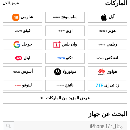
الماركات
عرض الكل
آبل
سامسونج
شاومي
هونر
اوبو
فيفو
ريلمي
وان بلس
جوجل
انفنكس
تكنو
ايتل
هواوي
موتورولا
أسوس
زد تي إي
ناثينج
لينوفو
عرض المزيد من الماركات
البحث عن جهاز