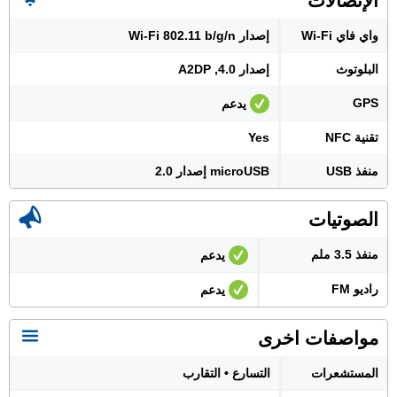
الإتصالات
واي فاي Wi-Fi
إصدار Wi-Fi 802.11 b/g/n
البلوتوث
إصدار 4.0, A2DP
GPS
يدعم
تقنية NFC
Yes
منفذ USB
microUSB إصدار 2.0
الصوتيات
منفذ 3.5 ملم
يدعم
راديو FM
يدعم
مواصفات اخرى
المستشعرات
التسارع • التقارب