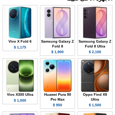
Vivo X Fold 6
Samsung Galaxy Z
Samsung Galaxy Z
Fold 8
Fold 8 Ultra
1,175 $
1,900 $
2,100 $
Vivo X300 Ultra
Huawei Pura 90
Oppo Find X9
Pro Max
Ultra
1,000 $
950 $
1,500 $