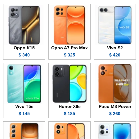
Oppo K15
Oppo A7 Pro Max
Vivo S2
340 $
325 $
420 $
Vivo T5e
Honor X6e
Poco M8 Power
145 $
185 $
260 $