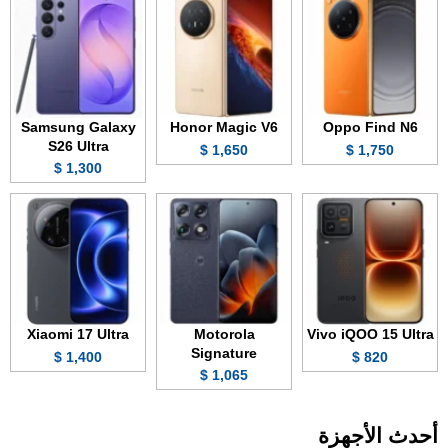
Samsung Galaxy
Honor Magic V6
Oppo Find N6
S26 Ultra
1,650 $
1,750 $
1,300 $
Xiaomi 17 Ultra
Motorola
Vivo iQOO 15 Ultra
Signature
1,400 $
820 $
1,065 $
أحدث الأجهزة