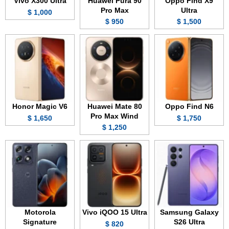
Vivo X300 Ultra
Huawei Pura 90
Oppo Find X9
Pro Max
Ultra
1,000 $
950 $
1,500 $
Honor Magic V6
Huawei Mate 80
Oppo Find N6
Pro Max Wind
1,650 $
1,750 $
1,250 $
Motorola
Vivo iQOO 15 Ultra
Samsung Galaxy
Signature
S26 Ultra
820 $