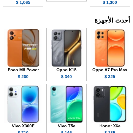
1,065 $
1,300 $
أحدث الأجهزة
Poco M8 Power
Oppo K15
Oppo A7 Pro Max
260 $
340 $
325 $
Vivo X300E
Vivo T5e
Honor X6e
710 $
145 $
185 $