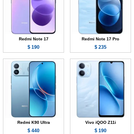
الرام:
6 أو 8 جيجابايت
الرام:
12 أو 16 جيجابايت
الكاميرا:
13 + 0.8 ميجابكسل
الكاميرا:
50 + 8 ميجابكسل
المعالج:
Snapdragon 4 Gen 2
المعالج:
Snapdragon 8 Elite
البطارية والشحن السريع:
6500 مللي أمبير - 15 واط
البطارية والشحن السريع:
8550 مللي أمبير - 100 واط
عرض الموصفات ←
عرض الموصفات ←
Redmi Note 17
Redmi Note 17 Pro
190 $
235 $
Redmi K90 Ultra
Vivo iQOO Z11i
440 $
190 $