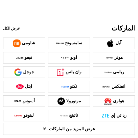
الماركات
عرض الكل
آبل
سامسونج
شاومي
هونر
اوبو
فيفو
ريلمي
وان بلس
جوجل
انفنكس
تكنو
ايتل
هواوي
موتورولا
أسوس
زد تي إي
ناثينج
لينوفو
عرض المزيد من الماركات