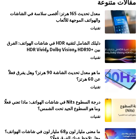
مقالات متنوعة
معدل تحديث 165 هرتز: أقصى سلاسة في الشاشات
والهواتف الموجهة للألعاب
تقنيات
دليلك الشامل لتقنية HDR في شاشات الهواتف: الفرق
بين +HDR10 وDolby Vision وHDR Vivid
تقنيات
ما هو معدل تحديث الشاشة 90 هرتز؟ وهل يفرق فعلاً
عن 60 هرتز؟
تقنيات
درجة السطوع Nits في شاشات الهواتف: ماذا تعني فعلًا
وما هو السطوع الجيد تحت الشمس؟
تقنيات
ما معنى مليار لون و68 مليار لون في شاشات الهواتف؟
وهل تلاحظ عينك الفرق فعلًا؟