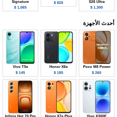
Signature
S26 Ultra
820 $
1,065 $
1,300 $
أحدث الأجهزة
Vivo T5e
Honor X6e
Poco M8 Power
145 $
185 $
260 $
Infinix Hot 70 Pro
Honor X7e Plus
Vivo X300E