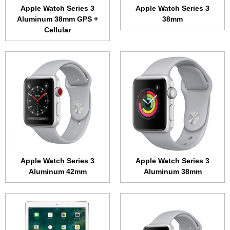
عرض الموصفات ←
عرض الموصفات ←
Apple Watch Series 3
Apple Watch Series 3
Aluminum 38mm GPS +
38mm
Cellular
الشاشة:
1.65 بوصة • 390x312 بكسل
الذاكرة الداخلية:
16 جيجابايت
الشاشة:
12.9 بوصة • 2732x2048 بكسل
الرام:
768 ميجابايت
الذاكرة الداخلية:
64 أو 256 أو 512 جيجابايت
نظام التشغيل:
WatchOS
الرام:
4 جيجابايت
المعالج:
ثنائي النواة 1 جيجاهرتز
الكاميرا:
12 ميجابكسل بفتحة عدسة F/1.8
البطارية:
279 مللي أمبير
المعالج:
سداسي النواة 2.38 جيجاهرتز
عرض الموصفات ←
البطارية:
10891 مللي أمبير
عرض الموصفات ←
Apple Watch Series 3
Apple Watch Series 3
Aluminum 42mm
Aluminum 38mm