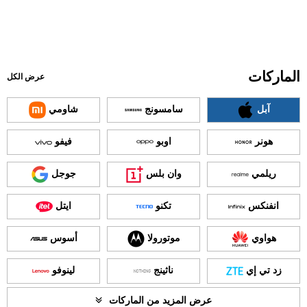
الماركات
عرض الكل
آبل
سامسونج
شاومي
هونر
اوبو
فيفو
ريلمي
وان بلس
جوجل
انفنكس
تكنو
ايتل
هواوي
موتورولا
أسوس
زد تي إي
ناثينج
لينوفو
عرض المزيد من الماركات