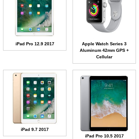
الشاشة:
10.5 بوصة • 1668x2224 بكسل
الشاشة:
9.7 بوصة - 1536x2048 بكسل
الذاكرة الداخلية:
64 أو 256 أو 512 جيجابايت
الذاكرة:
32 أو 128 جيجابايت
الرام:
4 جيجابايت
الرام:
2 جيجابايت
الكاميرا:
12 ميجابكسل بفتحة عدسة F/1.8
الكاميرا:
8 ميجابكسل بفتحة عدسة F/2.4
المعالج:
سداسي النواة 2.38 جيجاهرتز
المعالج:
ثنائي النواة 1.84 جيجاهرتز
البطارية:
8134 مللي أمبير
iPad Pro 12.9 2017
Apple Watch Series 3
البطارية والشحن السريع:
8827 مللي أمبير
عرض الموصفات ←
Aluminum 42mm GPS +
عرض الموصفات ←
Cellular
الشاشة:
1.65 بوصة • 390x312 بكسل
الشاشة:
1.5 بوصة • 340x272 بكسل
الذاكرة الداخلية:
8 جيجابايت
الذاكرة الداخلية:
8 جيجابايت
الرام:
512 ميجابايت
الرام:
512 ميجابايت
نظام التشغيل:
WatchOS
نظام التشغيل:
WatchOS
المعالج:
ثنائي النواة 780 ميجاهرتز
المعالج:
ثنائي النواة 780 ميجاهرتز
البطارية:
334 مللي أمبير
البطارية:
273 مللي أمبير
عرض الموصفات ←
عرض الموصفات ←
iPad 9.7 2017
iPad Pro 10.5 2017