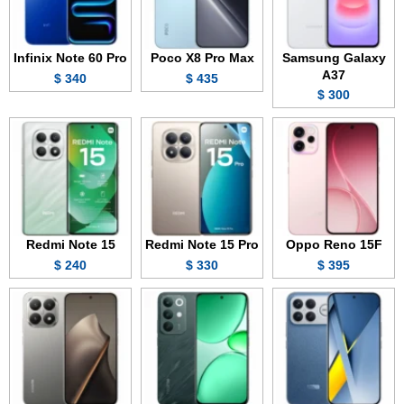
Infinix Note 60 Pro
Poco X8 Pro Max
Samsung Galaxy
A37
340 $
435 $
300 $
Redmi Note 15
Redmi Note 15 Pro
Oppo Reno 15F
240 $
330 $
395 $