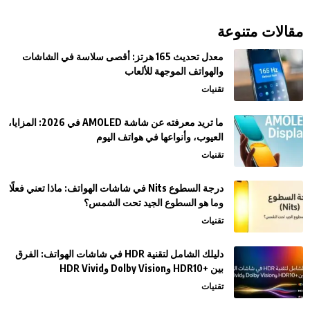
مقالات متنوعة
معدل تحديث 165 هرتز: أقصى سلاسة في الشاشات
والهواتف الموجهة للألعاب
تقنيات
ما تريد معرفته عن شاشة AMOLED في 2026: المزايا،
العيوب، وأنواعها في هواتف اليوم
تقنيات
درجة السطوع Nits في شاشات الهواتف: ماذا تعني فعلًا
وما هو السطوع الجيد تحت الشمس؟
تقنيات
دليلك الشامل لتقنية HDR في شاشات الهواتف: الفرق
بين +HDR10 وDolby Vision وHDR Vivid
تقنيات