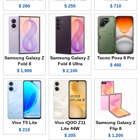
280 $
255 $
710 $
Samsung Galaxy Z
Samsung Galaxy Z
Tecno Pova 8 Pro
Fold 8
Fold 8 Ultra
480 $
1,900 $
2,100 $
Vivo T5 Lite
Vivo iQOO Z11
Samsung Galaxy Z
Lite 44W
Flip 8
210 $
205 $
1,200 $