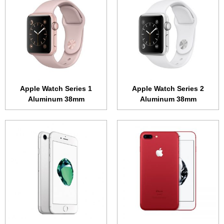
الشاشة:
5.5 بوصة 1080x1920 بكسل (FHD)
الشاشة:
4.7 بوصة - 750x1334 بكسل
الذاكرة الداخلية:
32 أو 128 أو 256 جيجابايت
الذاكرة الداخلية:
32 أو 128 أو 256 جيجابايت
الرام:
3 جيجابت
الرام:
2 جيجابايت
الكاميرا:
مزدوجة بدقة 12 ميجابكسل لكل واحدة
الكاميرا:
12 ميجابكسل بفتحة عدسة F/1.8
المعالج:
رباعي النواة 2.34 جيجاهرتز
المعالج:
رباعي النواة 2.34 جيجاهرتز
البطارية:
2900 مللي أمبير
البطارية:
1960 مللي أمبير
عرض الموصفات ←
عرض الموصفات ←
Apple Watch Series 1
Apple Watch Series 2
Aluminum 38mm
Aluminum 38mm