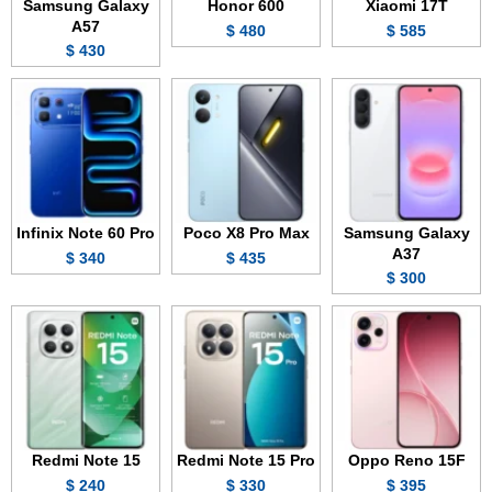
Samsung Galaxy
Honor 600
Xiaomi 17T
A57
480 $
585 $
430 $
Infinix Note 60 Pro
Poco X8 Pro Max
Samsung Galaxy
A37
340 $
435 $
300 $
Redmi Note 15
Redmi Note 15 Pro
Oppo Reno 15F
240 $
330 $
395 $