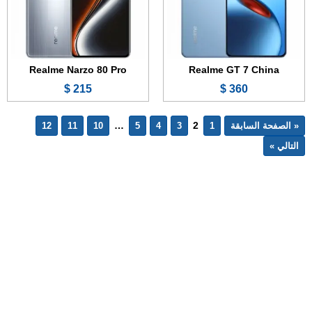
Realme Narzo 80 Pro
Realme GT 7 China
215 $
360 $
…
2
« الصفحة السابقة
1
3
4
5
10
11
12
التالي »