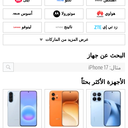
انفنكس
تكنو
ايتل
هواوي
موتورولا
أسوس
زد تي إي
ناثينج
لينوفو
عرض المزيد من الماركات
البحث عن جهاز
الأجهزة الأكثر بحثاً