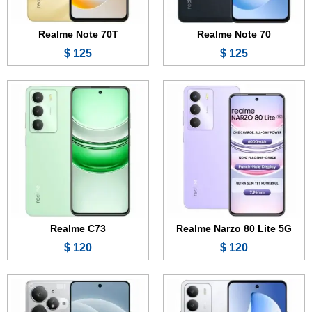
عرض الموصفات ←
عرض الموصفات ←
Realme Note 70T
Realme Note 70
125 $
125 $
الشاشة:
6.67 بوصة - 120 هرتز - IPS LCD
الشاشة:
6.8 بوصة - 144 هرتز - AMOLED
الذاكرة:
128 جيجابايت
الذاكرة:
256 أو 512 جيجابايت
الرام:
4 أو 6 أو 8 جيجابايت
الرام:
12 أو 16 جيجابايت
الكاميرا:
50 + 0.8 ميجابكسل
الكاميرا:
50 + 8 ميجابكسل
المعالج:
Unisoc T7250
المعالج:
Mediatek Dimensity 9400e
البطارية والشحن السريع:
6300 مللي أمبير - 45 واط
البطارية والشحن السريع:
7200 مللي أمبير - 100 واط
عرض الموصفات ←
عرض الموصفات ←
Realme C73
Realme Narzo 80 Lite 5G
120 $
120 $
الشاشة:
6.8 بوصة - 120 هرتز - AMOLED
الشاشة:
6.78 بوصة - 120 هرتز - LTPO AMOLED