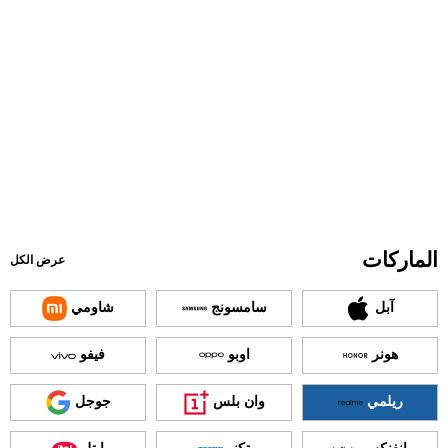
الماركات
عرض الكل
آبل
سامسونج
شاومي
هونر
اوبو
فيفو
ريلمي
وان بلس
جوجل