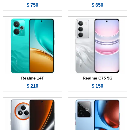
750 $
650 $
الشاشة:
6.8 بوصة - 144 هرتز - AMOLED
الشاشة:
6.72 بوصة - 120 هرتز - OLED
الذاكرة:
256 أو 512 جيجابايت أو 1 تيرابايت
الذاكرة:
128 أو 256 جيجابايت
الرام:
12 أو 16 جيجابايت
الرام:
8 أو 12 جيجابايت
الكاميرا:
50 + 8 ميجابكسل
الكاميرا:
50 + 2 ميجابكسل
المعالج:
Mediatek Dimensity 9400 Plus
المعالج:
Mediatek Dimensity 7400
البطارية والشحن السريع:
7200 مللي أمبير - 100 واط
البطارية والشحن السريع:
6000 مللي أمبير - 80 واط
عرض الموصفات ←
عرض الموصفات ←
Realme 14T
Realme C75 5G
210 $
150 $