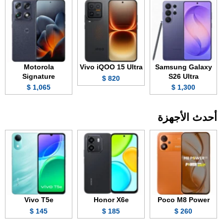
Motorola
Vivo iQOO 15 Ultra
Samsung Galaxy
Signature
S26 Ultra
820 $
1,065 $
1,300 $
أحدث الأجهزة
Vivo T5e
Honor X6e
Poco M8 Power
145 $
185 $
260 $