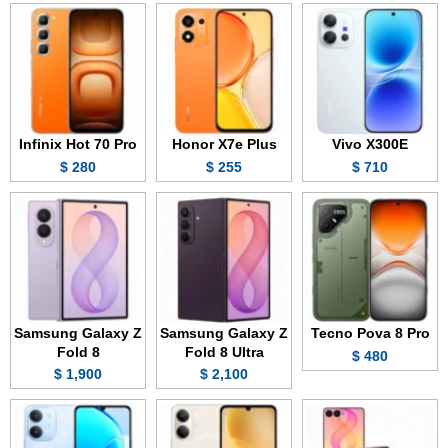
Infinix Hot 70 Pro
Honor X7e Plus
Vivo X300E
280 $
255 $
710 $
Samsung Galaxy Z
Samsung Galaxy Z
Tecno Pova 8 Pro
Fold 8
Fold 8 Ultra
480 $
1,900 $
2,100 $