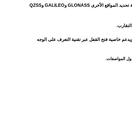
جهاز ريلمي C73 يدعم نظام تحديد المواقع العالمي GPS مع دعم أنظمة تحديد المواقع الأخرى GLONASS وGALILEO وQZSS
لتقارب.
يدعم خاصية فتح القفل عبر تقنية التعرف على الوجه
ول المواصفات.