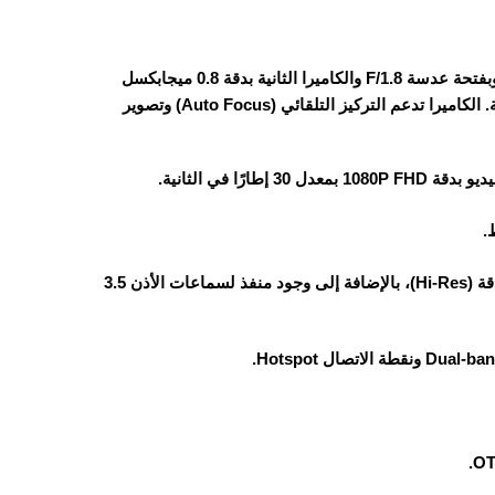
الهاتف يأتي بكاميرا خلفية ثنائية، الكاميرا الرئيسية بدقة 32 ميجابكسل وبفتحة عدسة F/1.8 والكاميرا الثانية بدقة 0.8 ميجابكسل
تُستخدم لإضفاء لمسة جمالية على مظهر الجهاز فقط دون أي وظيفة عملية. الكاميرا تدعم التركيز التلقائي (Auto Focus) وتصوير
الهاتف يحتوي على سماعة واحدة (Mono) تدعم تقنية الصوت عالي الدقة (Hi-Res)، بالإضافة إلى وجود منفذ لسماعات الأذن 3.5