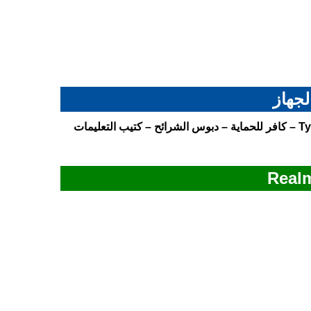
لجهاز
الجهاز ريلمي C73 – الشاحن بقدرة 15 واط – كابل USB من نوع Type-C – كافر للحماية – دبوس الشرائح – كتيب التعليمات