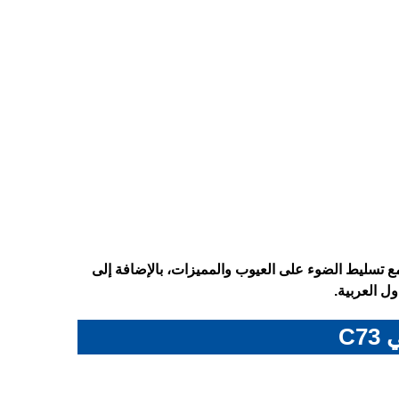
 على المواصفات الكاملة لهاتف Realme C73 – ريلمي C73، مع تسليط الضوء على العيوب والمميزات، بالإضافة إلى
ل العربية.
C7