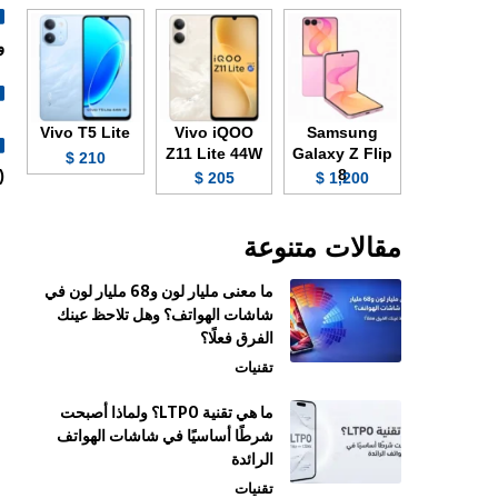
وiDou
Vivo T5 Lite
Vivo iQOO
Samsung
Z11 Lite 44W
Galaxy Z Flip
210 $
8
ace Unlock).
205 $
1,200 $
مقالات متنوعة
ما معنى مليار لون و68 مليار لون في
شاشات الهواتف؟ وهل تلاحظ عينك
الفرق فعلًا؟
تقنيات
ما هي تقنية LTPO؟ ولماذا أصبحت
شرطًا أساسيًا في شاشات الهواتف
الرائدة
تقنيات