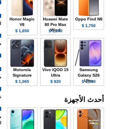
Honor Magic
Huawei Mate
Oppo Find N6
ل
V6
80 Pro Max
1,750 $
Wind
1,650 $
1,250 $
م
Motorola
Vivo iQOO 15
Samsung
Signature
Ultra
Galaxy S26
م
Ultra
1,065 $
820 $
1,300 $
ن
أحدث الأجهزة
ا