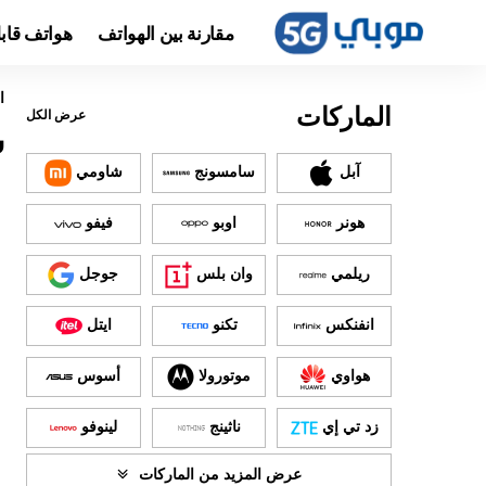
مقارنة بين الهواتف
هواتف قاب
ا
الماركات
عرض الكل
س
آبل
سامسونج
شاومي
هونر
اوبو
فيفو
ريلمي
وان بلس
جوجل
انفنكس
تكنو
ايتل
هواوي
موتورولا
أسوس
زد تي إي
ناثينج
لينوفو
عرض المزيد من الماركات