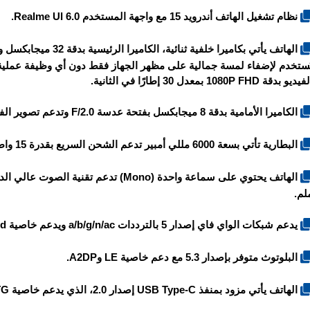
نظام تشغيل الهاتف أندرويد 15 مع واجهة المستخدم Realme UI 6.0.
يديو بدقة 1080P FHD بمعدل 30 إطارًا في الثانية.
الكاميرا الأمامية بدقة 8 ميجابكسل بفتحة عدسة F/2.0 وتدعم تصوير الفيديو بدقة 1080P FHD بمعدل 30 إطارًا في الثانية.
البطارية تأتي بسعة 6000 مللي أمبير تدعم الشحن السريع بقدرة 15 واط.
لم.
يدعم شبكات الواي فاي إصدار 5 بالترددات a/b/g/n/ac ويدعم خاصية Dual-band ونقطة الاتصال Hotspot.
البلوتوث متوفر بإصدار 5.3 مع دعم خاصية LE وA2DP.
الهاتف يأتي مزود بمنفذ USB Type-C إصدار 2.0، الذي يدعم خاصية OTG.