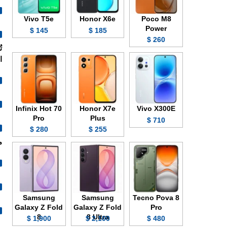
Vivo T5e
Honor X6e
Poco M8
Power
145 $
185 $
260 $
الف
Infinix Hot 70
Honor X7e
Vivo X300E
Pro
Plus
710 $
280 $
255 $
م
Samsung
Samsung
Tecno Pova 8
Galaxy Z Fold
Galaxy Z Fold
Pro
8
8 Ultra
1,900 $
2,100 $
480 $