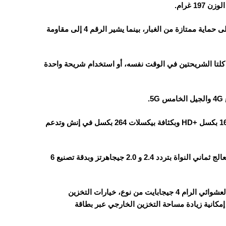
الجهاز يأتي مقاوم للغبار ولرذاذ الماء بمعيار IP64، حيث يشير الرقم 6 إلى حماية ممتازة من الغبار، بينما يشير الرقم 4 إلى مقاومة
ع Nano SIM، حيث يمكن استخدام كلتا الشريحتين في الوقت نفسه، أو استخدام شريحة واحدة
الهاتف يأتي بشاشة من نوع IPS LCD بحجم 6.67 بوصة وبدقة 720×1604 بكسل +HD وبكثافة بيكسلات 264 بكسل في إنش وتدعم
من ميدياتيك، المعالج ثماني النواة بتردد 2.4 و 2.0 جيجاهرتز وبدقة تصنيع 6
يأتي بذاكرة تخزين داخلية 64 أو 128 جيجابايت من نوع وذاكرة الوصول العشوائي الرام 4 جيجابايت من نوع، خيارات التخزين
أو 128/4 جيجابايت، الجهاز يدعم إمكانية زيادة مساحة التخزين الخارجي عبر بطاقة