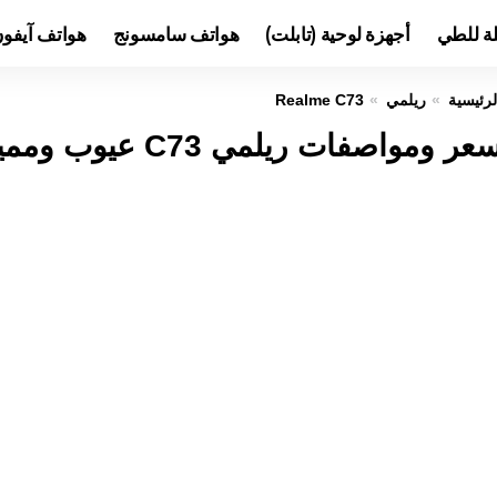
لة للطي
أجهزة لوحية (تابلت)
هواتف سامسونج
هواتف آيفو
لرئيسية
ريلمي
Realme C73
عر ومواصفات ريلمي C73 عيوب ومميزات Realme C73