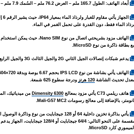
أبعاد الهاتف: الطول 165.7 ملم – العرض 76.2 ملم – السُمك 7.9 ملم – الوزن 197 غرام.
رذاذ الماء فقط، دون القدرة على تحمل الغمر في الماء.
الهاتف مزود بشريحتي اتصال من نو
ع بطاقة ذاكرة من نوع MicroSD.
يدعم شبكات إتصالات الجيل الثاني 2G والجيل الثالث 3G والجيل الرابع 4G والجيل الخامس 5G.
عدل تحديث الشاشة
120 هرتز
ودرجة سطوع 625 شمعة.
هاتف ريلمي C73 يأتي مزود بمعالج
Dimensity 6300
انومتر، بالإضافة إلى معالج رسومات Mali-G57 MC2.
مقسمة على النحو التالي: 64/4 جيجابايت 
لميموري كارد MicroSD.