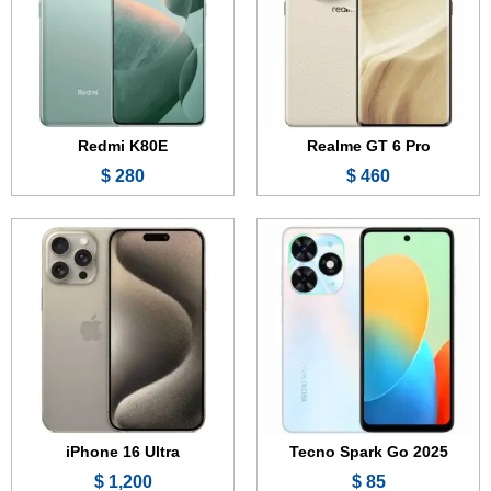
الرام:
4 جيجابايت
الرام:
8 جيجابايت
الكاميرا:
13 + 0.3 ميجابكسل
الكاميرا:
48 + 12 + 12 ميجابكسل
المعالج:
Unisoc T606
المعالج:
Apple A18 Pro
البطارية والشحن السريع:
5000 مللي أمبير
البطارية والشحن السريع:
4422 مللي أمبير
عرض الموصفات ←
عرض الموصفات ←
Redmi K80E
Realme GT 6 Pro
280 $
460 $
الشاشة:
6.7 بوصة - PLS LCD
الشاشة:
6.79 بوصة - 90 هرتز - IPS LCD
الذاكرة الداخلية:
128 جيجابايت
الذاكرة:
64 أو 128 جيجابايت
الرام:
4 أو 6 جيجابايت
الرام:
4 أو 6 جيجابايت
الكاميرا:
50 + 2 + 2 ميجابكسل
الكاميرا:
50 + 2 ميجابكسل
المعالج:
Snapdragon 680 4G
المعالج:
Snapdragon 4 Gen 2
البطارية والشحن السريع:
5000 مللي أمبير - 25 واط
البطارية:
5000 مللي أمبير - 18 واط
عرض الموصفات ←
عرض الموصفات ←
iPhone 16 Ultra
Tecno Spark Go 2025
1,200 $
85 $