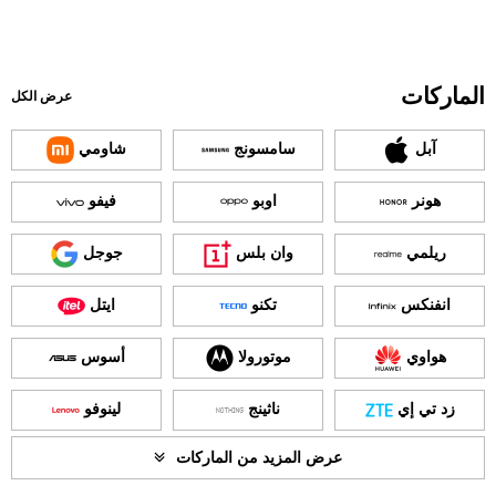
الماركات
عرض الكل
آبل
سامسونج
شاومي
هونر
اوبو
فيفو
ريلمي
وان بلس
جوجل
انفنكس
تكنو
ايتل
هواوي
موتورولا
أسوس
زد تي إي
ناثينج
لينوفو
عرض المزيد من الماركات