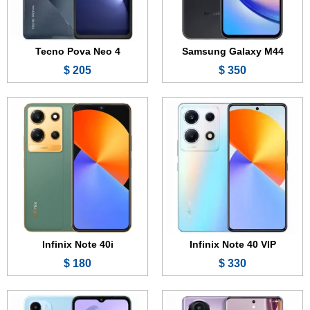
البطارية:
5000 مللي أمبير - 68 واط
البطارية:
5000 مللي أمبير - 33 واط
عرض الموصفات ←
عرض الموصفات ←
Tecno Pova Neo 4
Samsung Galaxy M44
205 $
350 $
الشاشة:
6.74 بوصة - 120 هرتز - OLED
الشاشة:
6.52 بوصة - IPS LCD
الذاكرة:
256 أو 512 جيجابايت
الذاكرة:
32 جيجابايت
الرام:
16 جيجابايت
الرام:
2 أو 3 جيجابت
الكاميرا:
50 + 64 + 8 ميجابكسل
الكاميرا:
8 + 0.8 ميجابكسل
المعالج:
Snapdragon 8+ Gen 1
المعالج:
Mediatek Helio G36
البطارية:
4700 مللي أمبير - 100 واط
البطارية:
5000 مللي أمبير
عرض الموصفات ←
عرض الموصفات ←
Infinix Note 40i
Infinix Note 40 VIP
180 $
330 $