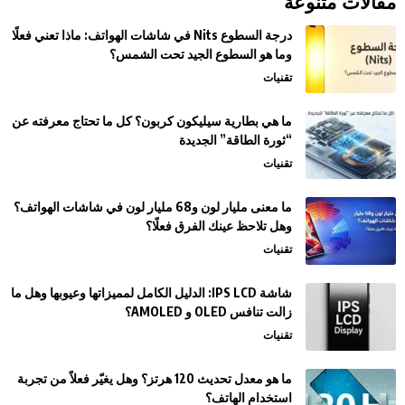
مقالات متنوعة
درجة السطوع Nits في شاشات الهواتف: ماذا تعني فعلًا
وما هو السطوع الجيد تحت الشمس؟
تقنيات
ما هي بطارية سيليكون كربون؟ كل ما تحتاج معرفته عن
“ثورة الطاقة” الجديدة
تقنيات
ما معنى مليار لون و68 مليار لون في شاشات الهواتف؟
وهل تلاحظ عينك الفرق فعلًا؟
تقنيات
شاشة IPS LCD: الدليل الكامل لمميزاتها وعيوبها وهل ما
زالت تنافس OLED و AMOLED؟
تقنيات
ما هو معدل تحديث 120 هرتز؟ وهل يغيّر فعلاً من تجربة
استخدام الهاتف؟