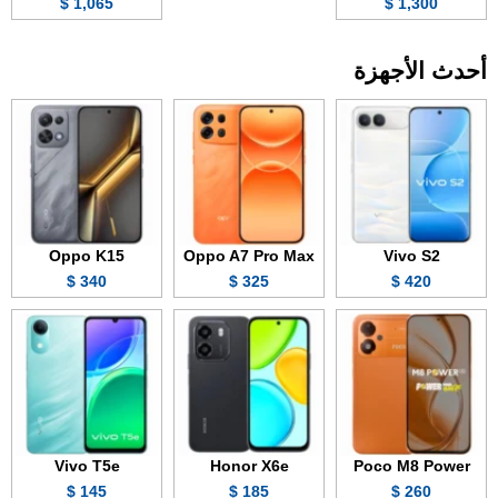
1,065 $
1,300 $
أحدث الأجهزة
Oppo K15
Oppo A7 Pro Max
Vivo S2
340 $
325 $
420 $
Vivo T5e
Honor X6e
Poco M8 Power
145 $
185 $
260 $