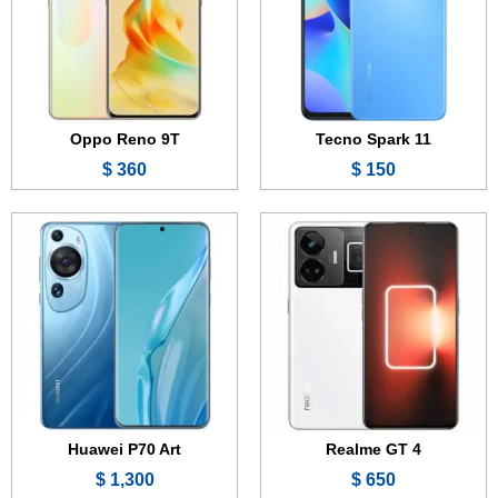
الرام:
8 أو 12 أو 16 جيجابايت
الرام:
12 جيجابايت
الكاميرا:
50 + 8 + 2 ميجابكسل
الكاميرا:
48 + 48 + 40 ميجابكسل
المعالج:
Snapdragon 8+ Gen 1
المعالج:
Snapdragon 8+ Gen 1 4G
البطارية:
4600 مللي أمبير - 240 واط
البطارية:
5100 مللي أمبير - 88 واط
عرض الموصفات ←
عرض الموصفات ←
Oppo Reno 9T
Tecno Spark 11
360 $
150 $
Huawei P70 Art
Realme GT 4
1,300 $
650 $