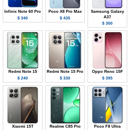
Infinix Note 60 Pro
Poco X8 Pro Max
Samsung Galaxy
A37
340 $
435 $
300 $
Redmi Note 15
Redmi Note 15 Pro
Oppo Reno 15F
240 $
330 $
395 $
Xiaomi 15T
Realme C85 Pro
Poco F8 Ultra