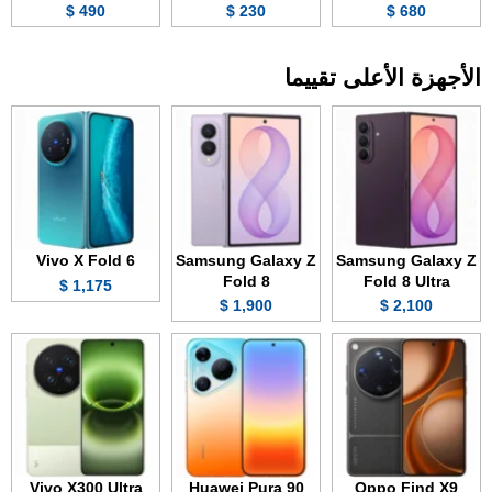
490 $
230 $
680 $
الأجهزة الأعلى تقييما
Vivo X Fold 6
Samsung Galaxy Z
Samsung Galaxy Z
Fold 8
Fold 8 Ultra
1,175 $
1,900 $
2,100 $
Vivo X300 Ultra
Huawei Pura 90
Oppo Find X9