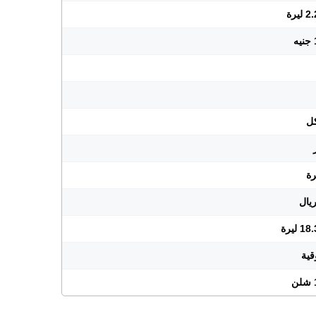
يرة
ليرة