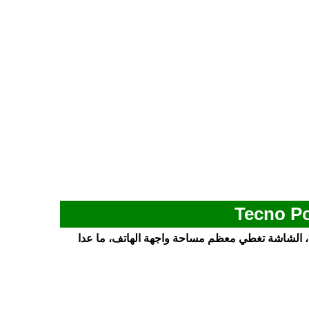
ي بشاشة كبيرة الحجم مقاس 6.82 بوصة، الشاشة تغطي معظم مساحة واجهة الهاتف، ما عدا