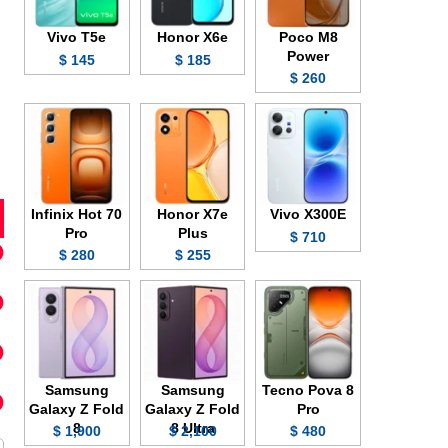
Vivo T5e
Honor X6e
Poco M8
Power
145 $
185 $
260 $
Infinix Hot 70
Honor X7e
Vivo X300E
Pro
Plus
710 $
280 $
255 $
Samsung
Samsung
Tecno Pova 8
Galaxy Z Fold
Galaxy Z Fold
Pro
8
8 Ultra
1,900 $
2,100 $
480 $