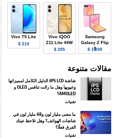
Vivo T5 Lite
Vivo iQOO
Samsung
Z11 Lite 44W
Galaxy Z Flip
210 $
8
205 $
1,200 $
مقالات متنوعة
شاشة IPS LCD: الدليل الكامل لمميزاتها
وعيوبها وهل ما زالت تنافس OLED و
AMOLED؟
تقنيات
ما معنى مليار لون و68 مليار لون في
شاشات الهواتف؟ وهل تلاحظ عينك
الفرق فعلًا؟
تقنيات