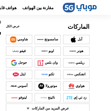
مقارنة بين الهواتف
هواتف قاب
ا
الماركات
عرض الكل
س
آبل
سامسونج
شاومي
هونر
اوبو
فيفو
ريلمي
وان بلس
جوجل
انفنكس
تكنو
ايتل
هواوي
موتورولا
أسوس
زد تي إي
ناثينج
لينوفو
عرض المزيد من الماركات