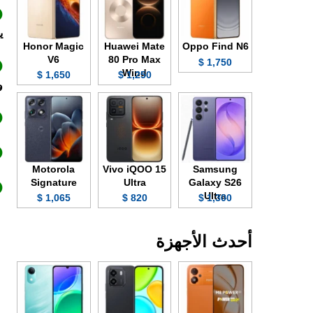
ي
Honor Magic
Huawei Mate
Oppo Find N6
V6
80 Pro Max
1,750 $
Wind
1,650 $
1,250 $
و
Motorola
Vivo iQOO 15
Samsung
Signature
Ultra
Galaxy S26
Ultra
1,065 $
820 $
1,300 $
أحدث الأجهزة