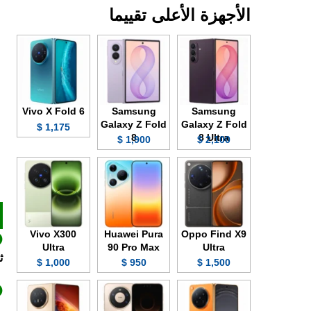
الأجهزة الأعلى تقييما
Vivo X Fold 6
Samsung
Samsung
Galaxy Z Fold
Galaxy Z Fold
1,175 $
8
8 Ultra
1,900 $
2,100 $
Vivo X300
Huawei Pura
Oppo Find X9
Ultra
90 Pro Max
Ultra
ث
1,000 $
950 $
1,500 $