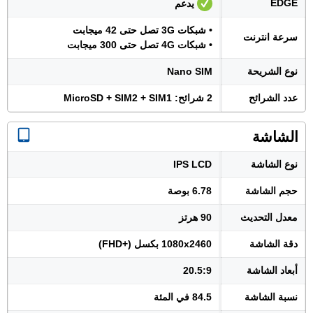
EDGE
يدعم
• شبكات 3G تصل حتى 42 ميجابت
سرعة انترنت
• شبكات 4G تصل حتى 300 ميجابت
نوع الشريحة
Nano SIM
عدد الشرائح
2 شرائح: MicroSD + SIM2 + SIM1
الشاشة
نوع الشاشة
IPS LCD
حجم الشاشة
6.78 بوصة
معدل التحديث
90 هرتز
دقة الشاشة
1080x2460 بكسل (+FHD)
أبعاد الشاشة
20.5:9
نسبة الشاشة
84.5 في المئة