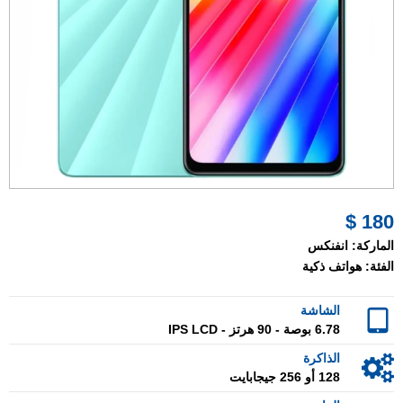
180 $
الماركة:
انفنكس
الفئة:
هواتف ذكية
الشاشة
6.78 بوصة - 90 هرتز - IPS LCD
الذاكرة
128 أو 256 جيجابايت