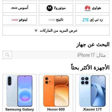
هواوي
موتورولا
أسوس
زد تي إي
ناثينج
لينوفو
عرض المزيد من الماركات
البحث عن جهاز
الأجهزة الأكثر بحثاً
Samsung Galaxy
Honor 600
Xiaomi 17T