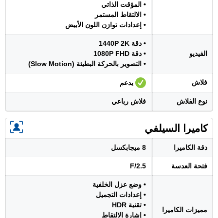
• المؤقت الذاتي
• الالتقاط المستمر
• إعدادات توازن اللون الأبيض
• دقة 1440P 2K
الفيديو
• دقة 1080P FHD
• التصوير بالحركة البطيئة (Slow Motion)
فلاش
يدعم
نوع الفلاش
فلاش رباعي
كاميرا السيلفي
دقة الكاميرا
8 ميجابكسل
فتحة العدسة
F/2.5
• وضع عزل الخلفية
• إعدادات التجميل
• تقنية HDR
مميزات الكاميرا
• إشارة الالتقاط