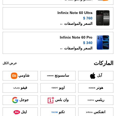
Infinix Note 60 Ultra
760 $
السعر والمواصفات ←
Infinix Note 60 Pro
340 $
السعر والمواصفات ←
الماركات
عرض الكل
آبل
سامسونج
شاومي
هونر
اوبو
فيفو
ريلمي
وان بلس
جوجل
انفنكس
تكنو
ايتل