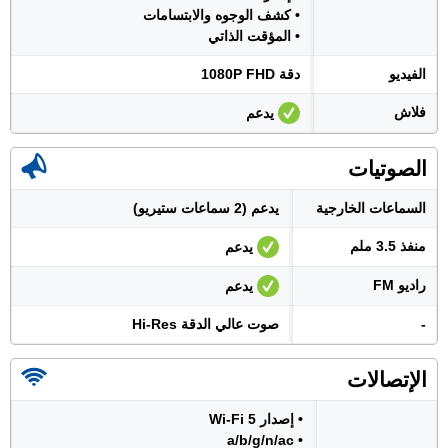
• كشف الوجوه والابتسامات
• المؤقت الذاتي
الفيديو
دقة 1080P FHD
فلاش
يدعم
الصوتيات
السماعات الخارجية
يدعم (2 سماعات ستيريو)
منفذ 3.5 ملم
يدعم
راديو FM
يدعم
-
صوت عالي الدقة Hi-Res
الإتصالات
• إصدار Wi-Fi 5
• a/b/g/n/ac