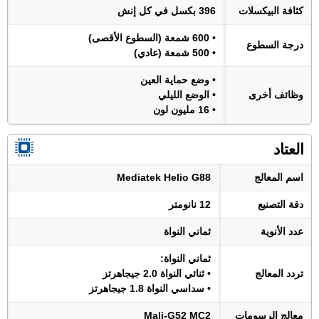
كثافة البيكسلات
396 بكسل في كل إنش
• 600 شمعة (السطوع الأقصى)
درجة السطوع
• 500 شمعة (عادي)
• وضع حماية العين
وظائف أخرى
• الوضع الليلي
• 16 مليون لون
العتاد
اسم المعالج
Mediatek Helio G88
دقة التصنيع
12 نانومتر
عدد الأنوية
ثماني النواة
ثماني النواة:
تردد المعالج
• ثنائي النواة 2.0 جيجاهرتز
• سداسي النواة 1.8 جيجاهرتز
معالج الرسومات
Mali-G52 MC2