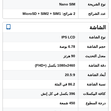
نوع الشريحة
Nano SIM
عدد الشرائح
2 شرائح: MicroSD + SIM2 + SIM1
الشاشة
نوع الشاشة
IPS LCD
حجم الشاشة
6.78 بوصة
معدل التحديث
90 هرتز
دقة الشاشة
1080x2460 بكسل (+FHD)
أبعاد الشاشة
20.5:9
نسبة الشاشة
86.2 في المئة
كثافة البيكسلات
396 بكسل في كل إنش
درجة السطوع
450 شمعة