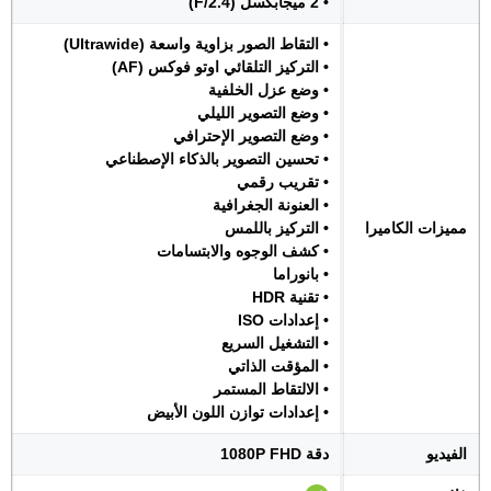
• 2 ميجابكسل (F/2.4)
• التقاط الصور بزاوية واسعة (Ultrawide)
• التركيز التلقائي اوتو فوكس (AF)
• وضع عزل الخلفية
• وضع التصوير الليلي
• وضع التصوير الإحترافي
• تحسين التصوير بالذكاء الإصطناعي
• تقريب رقمي
• العنونة الجغرافية
مميزات الكاميرا
• التركيز باللمس
• كشف الوجوه والابتسامات
• بانوراما
• تقنية HDR
• إعدادات ISO
• التشغيل السريع
• المؤقت الذاتي
• الالتقاط المستمر
• إعدادات توازن اللون الأبيض
الفيديو
دقة 1080P FHD