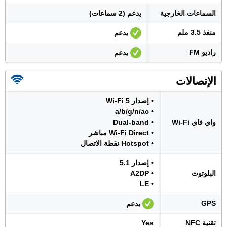
السماعات الخارجية
يدعم (2 سماعات)
منفذ 3.5 ملم
يدعم
راديو FM
يدعم
الإتصالات
• إصدار Wi-Fi 5
• a/b/g/n/ac
واي فاي Wi-Fi
• Dual-band
• Wi-Fi Direct مباشر
• Hotspot نقطة الاتصال
• إصدار 5.1
البلوتوث
• A2DP
• LE
GPS
يدعم
تقنية NFC
Yes