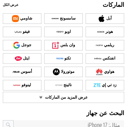
الماركات
عرض الكل
آبل
سامسونج
شاومي
هونر
اوبو
فيفو
ريلمي
وان بلس
جوجل
انفنكس
تكنو
ايتل
هواوي
موتورولا
أسوس
زد تي إي
ناثينج
لينوفو
عرض المزيد من الماركات
البحث عن جهاز