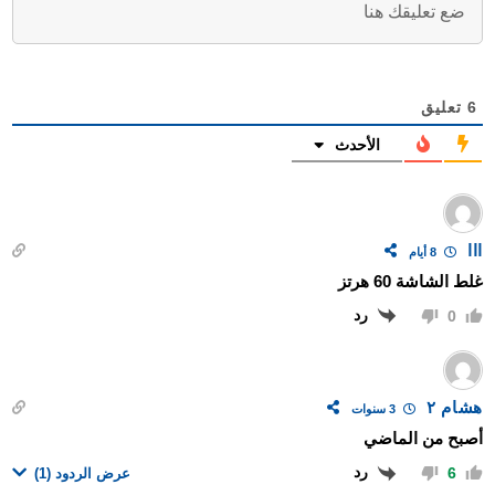
6
تعليق
الأحدث
ااا
8 أيام
غلط الشاشة 60 هرتز
رد
0
هشام ٢
3 سنوات
أصبح من الماضي
رد
6
عرض الردود
(1)