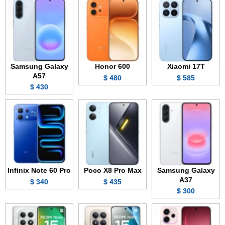
Samsung Galaxy
Honor 600
Xiaomi 17T
A57
480 $
585 $
430 $
Infinix Note 60 Pro
Poco X8 Pro Max
Samsung Galaxy
A37
340 $
435 $
300 $