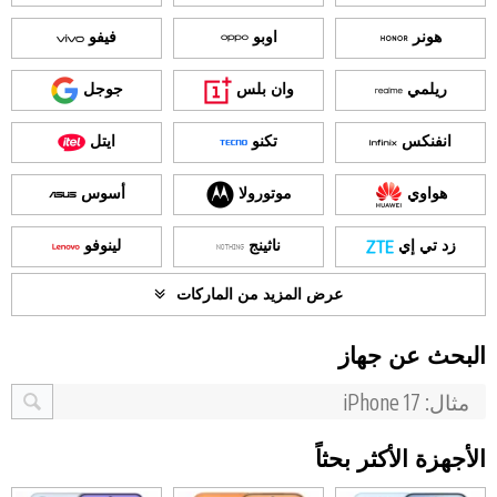
هونر
اوبو
فيفو
ريلمي
وان بلس
جوجل
انفنكس
تكنو
ايتل
هواوي
موتورولا
أسوس
زد تي إي
ناثينج
لينوفو
عرض المزيد من الماركات
البحث عن جهاز
الأجهزة الأكثر بحثاً