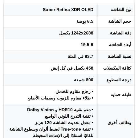
نوع الشاشة
Super Retina XDR OLED
حجم الشاشة
6.5 بوصة
دقة الشاشة
1242x2688 بكسل
أبعاد الشاشة
19.5:9
نسبة الشاشة
83.7 في المئة
كثافة البيكسلات
458 بكسل في كل إنش
درجة السطوع
800 شمعة
• زجاج مقاوم للخدش
طبقة حماية
• طلاء مقاوم للزيوت وبصمات الأصابع
• دعم تقنية HDR10 و Dolby Vision
• تقنية التدرج اللوني الواسع
وظائف أخرى
• معدل تحديث الشاشة 120 هرتز
• تقنية True-tone لضبط ألوان وسطوع الشاشة
تلقائيًا استنادًا إلى الإضاءة المحيطة