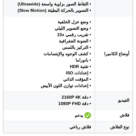
• التقاط الصور بزاوية واسعة (Ultrawide)
• التصوير بالحركة البطيئة (Slow Motion)
• وضع عزل الخلفية
• وضع التصوير الليلي
• تقريب رقمي 10x
• العنونة الجغرافية
• التركيز باللمس
أوضاع الكاميرا
• كشف الوجوه والإبتسامات
• بانوراما
• تقنية HDR
• إعدادات ISO
• المؤقت الذاتي
• إعدادات توازن اللون الأبيض
• دقة 2160P 4K
الفيديو
• دقة 1080P FHD
فلاش
يدعم
نوع الفلاش
فلاش رباعي