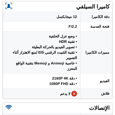
كاميرا السيلفي
دقة الكاميرا
12 ميجابكسل
فتحة العدسة
F/2.2
• وضع عزل الخلفية
• تقنية HDR
• تصوير الفيديو بالحركة البطيئة
مميزات الكاميرا
• تقنية التثبيت الرقمي EIS لمنع الاهتزاز أثناء
التصوير
• خاصية Animoji و Memoji بتقنية الواقع
المعزز
• دقة 2160P 4K
الفيديو
• دقة 1080P FHD
فلاش
لا يدعم
الإتصالات