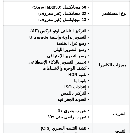
• 50 ميجابكسل (Sony IMX890)
نوع المستشعر
• 32 ميجابكسل (غير معروف)
• 13 ميجابكسل (غير معروف)
• التركيز التلقائي اوتو فوكس (AF)
• التصوير بزاوية واسعة Ultrawide
• وضع عزل الخلفية
• وضع التصوير الليلي
• وضع التصوير الإحترافي
• تحسين التصوير بالذكاء الإصطناعي
مميزات الكاميرا
• كشف الوجوه والابتسامات
• تقنية HDR
• بانوراما
• إعدادات ISO
• التركيز باللمس
• العنونة الجغرافية
• تقريب بصري 3x
التقريب
• تقريب رقمي حتى 30x
• تقنية التثبيت البصري (OIS)
التثبيت