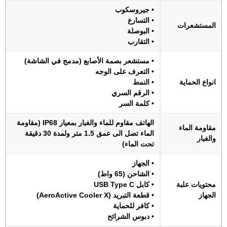
• جيروسكوب
• التسارع
المستشعرات
• البوصلة
• التقارب
• مستشعر بصمة الأصابع (مدمج في الشاشة)
• التعرف على الوجه
انواع الحماية
• النمط
• الرقم السري
• كلمة السر
الهاتف مقاوم للماء والغبار بمعيار IP68 (مقاومة
مقاومة الماء
الماء تصل الى عمق 1.5 متر ولمدة 30 دقيقة
والغبار
تحت الماء)
• الجهاز
• الشاحن (65 واط)
محتويات علبة
• كابل USB Type C
الجهاز
• قطعة التبريد (AeroActive Cooler X)
• كافر للحماية
• دبوس الشرائح