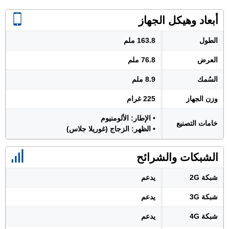
أبعاد وهيكل الجهاز
الطول
163.8 ملم
العرض
76.8 ملم
السُمك
8.9 ملم
وزن الجهاز
225 غرام
• الإطار: الألومنيوم
خامات التصنيع
• الظهر: الزجاج (غوريلا جلاس)
الشبكات والشرائح
شبكة 2G
يدعم
شبكة 3G
يدعم
شبكة 4G
يدعم