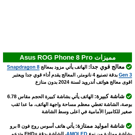
مميزات Asus ROG Phone 8 Pro
معالج قوي جدا:
الهاتف يأتي مزود بمعالج
napdragon 8
S
Gen 3
بدقة تصنيع 4 نانومتر، المعالج يقدم أداء قوي جدا ويعتبر
اقوى معالج هواتف أندرويد لسنة 2024 بدون منازع
شاشة كبيرة:
الهاتف يأتي بشاشة كبيرة الحجم مقاس 6.78
بوصة، الشاشة تغطي معظم مساحة واجهة الهاتف، ما عدا ثقب
صغير للكاميرا الأمامية في اعلى وسط الشاشة
شاشة اموليد ممتازة:
يأتي
هاتف أسوس روج فون 8 برو
بشاشة ممتازة من نوع
AMOLED
، الشاشة بدقة +FHD وتدعم