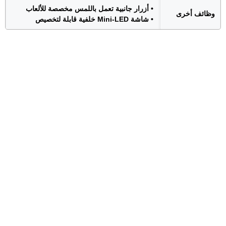
• أزرار جانبية تعمل باللمس مخصصة للألعاب
وظائف أخرى
• شاشة Mini-LED خلفية قابلة لتخصيص