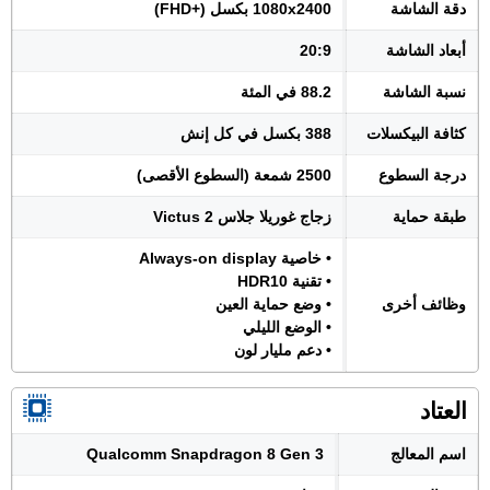
دقة الشاشة
1080x2400 بكسل (+FHD)
أبعاد الشاشة
20:9
نسبة الشاشة
88.2 في المئة
كثافة البيكسلات
388 بكسل في كل إنش
درجة السطوع
2500 شمعة (السطوع الأقصى)
طبقة حماية
زجاج غوريلا جلاس Victus 2
• خاصية Always-on display
• تقنية HDR10
وظائف أخرى
• وضع حماية العين
• الوضع الليلي
• دعم مليار لون
العتاد
اسم المعالج
Qualcomm Snapdragon 8 Gen 3