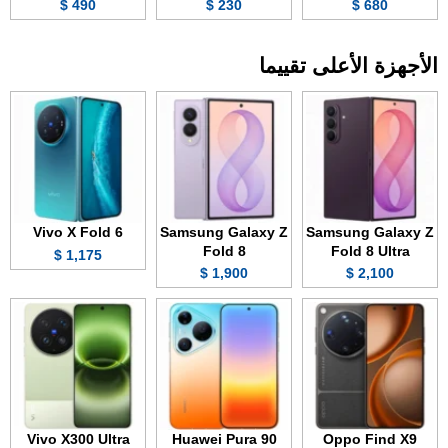
490 $
230 $
680 $
الأجهزة الأعلى تقييما
Vivo X Fold 6
Samsung Galaxy Z
Samsung Galaxy Z
Fold 8
Fold 8 Ultra
1,175 $
1,900 $
2,100 $
Vivo X300 Ultra
Huawei Pura 90
Oppo Find X9