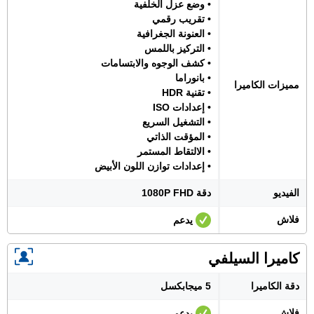
• وضع عزل الخلفية
• تقريب رقمي
• العنونة الجغرافية
• التركيز باللمس
• كشف الوجوه والابتسامات
• بانوراما
مميزات الكاميرا
• تقنية HDR
• إعدادات ISO
• التشغيل السريع
• المؤقت الذاتي
• الالتقاط المستمر
• إعدادات توازن اللون الأبيض
الفيديو
دقة 1080P FHD
فلاش
يدعم
كاميرا السيلفي
دقة الكاميرا
5 ميجابكسل
فلاش
يدعم