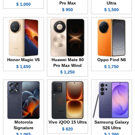
Pro Max
Ultra
1,000 $
950 $
1,500 $
Honor Magic V6
Huawei Mate 80
Oppo Find N6
Pro Max Wind
1,650 $
1,750 $
1,250 $
Motorola
Vivo iQOO 15 Ultra
Samsung Galaxy
Signature
S26 Ultra
820 $
1,065 $
1,300 $