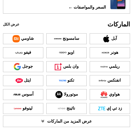
السعر والمواصفات ←
الماركات
عرض الكل
آبل
سامسونج
شاومي
هونر
اوبو
فيفو
ريلمي
وان بلس
جوجل
انفنكس
تكنو
ايتل
هواوي
موتورولا
أسوس
زد تي إي
ناثينج
لينوفو
عرض المزيد من الماركات