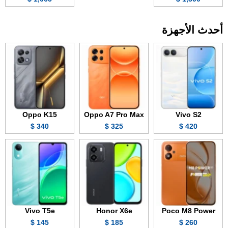
أحدث الأجهزة
Oppo K15
Oppo A7 Pro Max
Vivo S2
340 $
325 $
420 $
Vivo T5e
Honor X6e
Poco M8 Power
145 $
185 $
260 $