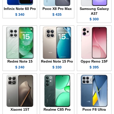
Infinix Note 60 Pro
Poco X8 Pro Max
Samsung Galaxy
A37
340 $
435 $
300 $
Redmi Note 15
Redmi Note 15 Pro
Oppo Reno 15F
240 $
330 $
395 $
Xiaomi 15T
Realme C85 Pro
Poco F8 Ultra