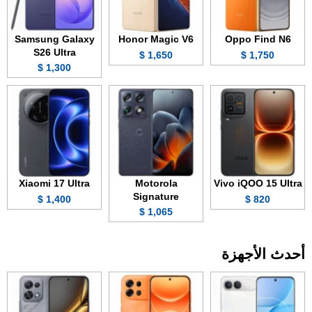
Samsung Galaxy
Honor Magic V6
Oppo Find N6
S26 Ultra
1,650 $
1,750 $
1,300 $
Xiaomi 17 Ultra
Motorola
Vivo iQOO 15 Ultra
Signature
1,400 $
820 $
1,065 $
أحدث الأجهزة