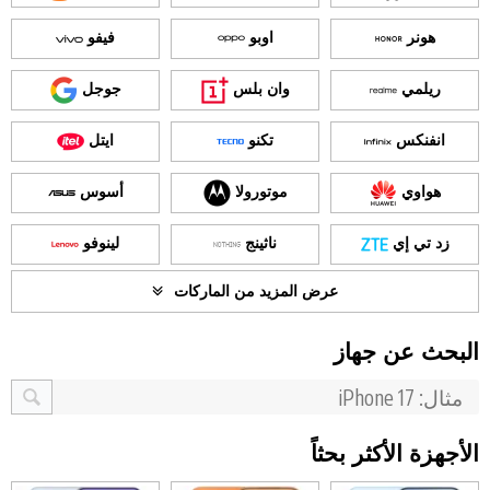
هونر
اوبو
فيفو
ريلمي
وان بلس
جوجل
انفنكس
تكنو
ايتل
هواوي
موتورولا
أسوس
زد تي إي
ناثينج
لينوفو
عرض المزيد من الماركات
البحث عن جهاز
الأجهزة الأكثر بحثاً