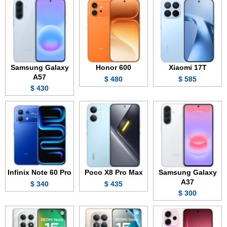
Samsung Galaxy
Honor 600
Xiaomi 17T
A57
480 $
585 $
430 $
Infinix Note 60 Pro
Poco X8 Pro Max
Samsung Galaxy
A37
340 $
435 $
300 $