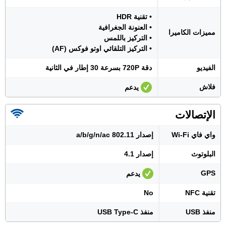
• تقنية HDR
• العنونة الجغرافية
مميزات الكاميرا
• التركيز باللمس
• التركيز التلقائي اوتو فوكس (AF)
الفيديو
دقة 720P بسرعة 30 إطار في الثانية
فلاش
يدعم
الإتصالات
واي فاي Wi-Fi
إصدار 802.11 a/b/g/n/ac
البلوتوث
إصدار 4.1
GPS
يدعم
تقنية NFC
No
منفذ USB
منفذ USB Type-C