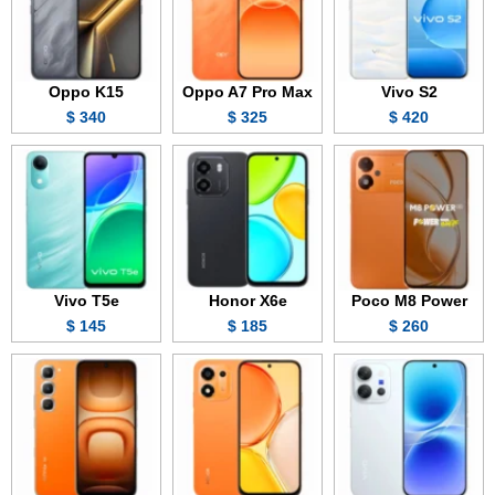
Oppo K15
Oppo A7 Pro Max
Vivo S2
340 $
325 $
420 $
Vivo T5e
Honor X6e
Poco M8 Power
145 $
185 $
260 $