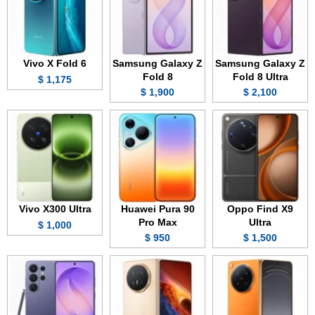
Vivo X Fold 6
Samsung Galaxy Z
Samsung Galaxy Z
Fold 8
Fold 8 Ultra
1,175 $
1,900 $
2,100 $
Vivo X300 Ultra
Huawei Pura 90
Oppo Find X9
Pro Max
Ultra
1,000 $
950 $
1,500 $