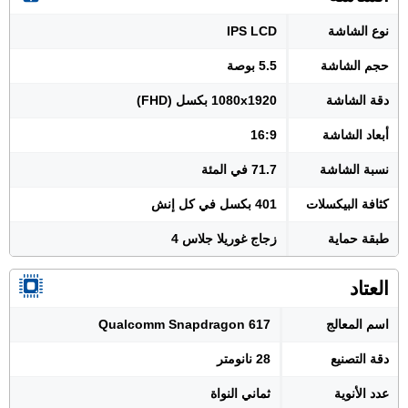
نوع الشاشة
IPS LCD
حجم الشاشة
5.5 بوصة
دقة الشاشة
1080x1920 بكسل (FHD)
أبعاد الشاشة
16:9
نسبة الشاشة
71.7 في المئة
كثافة البيكسلات
401 بكسل في كل إنش
طبقة حماية
زجاج غوريلا جلاس 4
العتاد
اسم المعالج
Qualcomm Snapdragon 617
دقة التصنيع
28 نانومتر
عدد الأنوية
ثماني النواة