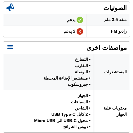
الصوتيات
منفذ 3.5 ملم
يدعم
راديو FM
لا يدعم
مواصفات اخرى
• التسارع
• التقارب
المستشعرات
• البوصلة
• مستشعر الإضاءة المحيطة
• جيروسكوب
• الجهاز
• السماعات
محتويات علبة
• الشاحن
الجهاز
• 2 كابل USB Type-C
• محول USB-C الى Micro USB
• دبوس الشرائح