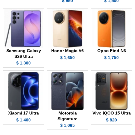
950 $
1,500 $
Samsung Galaxy
Honor Magic V6
Oppo Find N6
S26 Ultra
1,650 $
1,750 $
1,300 $
Xiaomi 17 Ultra
Motorola
Vivo iQOO 15 Ultra
Signature
1,400 $
820 $
1,065 $