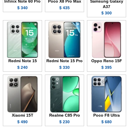
Infinix Note 60 Pro
Poco X8 Pro Max
Samsung Galaxy
A37
340 $
435 $
300 $
Redmi Note 15
Redmi Note 15 Pro
Oppo Reno 15F
240 $
330 $
395 $
Xiaomi 15T
Realme C85 Pro
Poco F8 Ultra
490 $
230 $
680 $