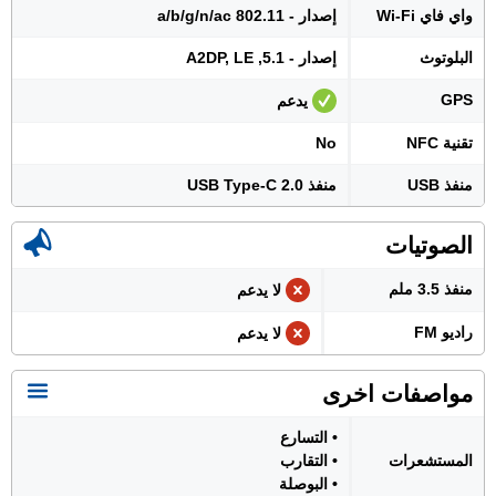
واي فاي Wi-Fi
إصدار - 802.11 a/b/g/n/ac
البلوتوث
إصدار - 5.1, A2DP, LE
GPS
يدعم
تقنية NFC
No
منفذ USB
منفذ USB Type-C 2.0
الصوتيات
منفذ 3.5 ملم
لا يدعم
راديو FM
لا يدعم
مواصفات اخرى
• التسارع
المستشعرات
• التقارب
• البوصلة