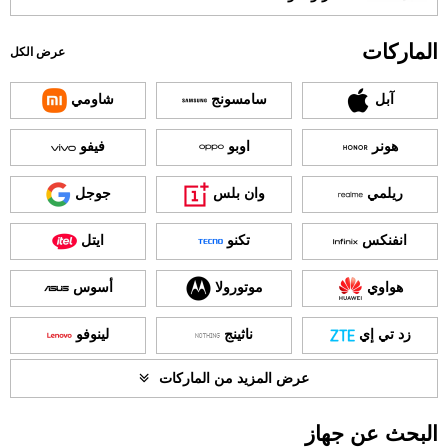
الماركات
عرض الكل
آبل
سامسونج
شاومي
هونر
اوبو
فيفو
ريلمي
وان بلس
جوجل
انفنكس
تكنو
ايتل
هواوي
موتورولا
أسوس
زد تي إي
ناثينج
لينوفو
عرض المزيد من الماركات
البحث عن جهاز