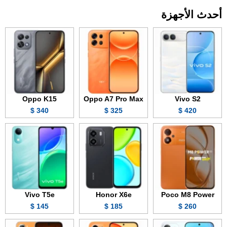
أحدث الأجهزة
Oppo K15
Oppo A7 Pro Max
Vivo S2
340 $
325 $
420 $
Vivo T5e
Honor X6e
Poco M8 Power
145 $
185 $
260 $