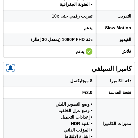
• العنونة الجغرافية
التقريب
تقريب رقمي حتى 10x
Slow Motion
يدعم
الفيديو
دقة 1080P FHD (بمعدل 30 إطار)
فلاش
يدعم
كاميرا السيلفي
دقة الكاميرا
8 ميجابكسل
فتحة العدسة
F/2.0
• وضع التصوير الليلي
• وضع عزل الخلفية
• إعدادات التجميل
مميزات الكاميرا
• تقنية HDR
• المؤقت الذاتي
• إشارة الالتقاط