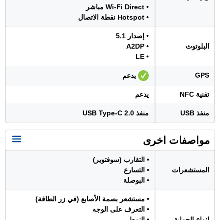
• Wi-Fi Direct مباشر
• Hotspot نقطة الاتصال
• إصدار 5.1
البلوتوث
• A2DP
• LE
GPS
يدعم
تقنية NFC
يدعم
منفذ USB
منفذ USB Type-C 2.0
مواصفات اخرى
• التقارب (سوفتوير)
المستشعرات
• التسارع
• البوصلة
• مستشعر بصمة الأصابع (في زر الطاقة)
• التعرف على الوجه
انواع الحماية
• النمط