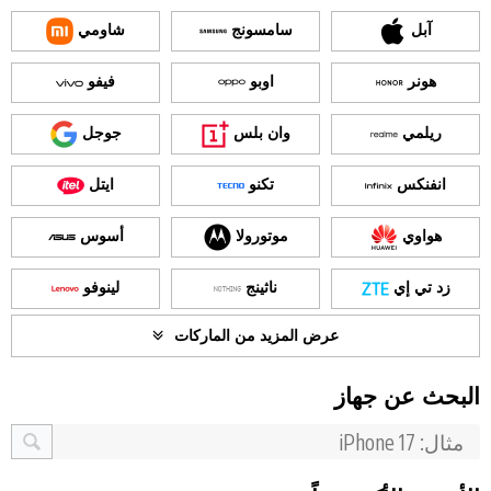
آبل
سامسونج
شاومي
هونر
اوبو
فيفو
ريلمي
وان بلس
جوجل
انفنكس
تكنو
ايتل
هواوي
موتورولا
أسوس
زد تي إي
ناثينج
لينوفو
عرض المزيد من الماركات
البحث عن جهاز