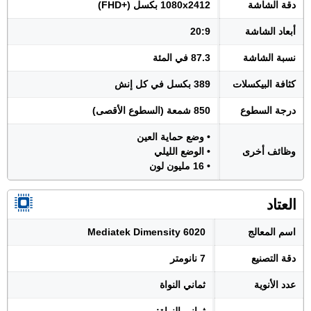
دقة الشاشة
1080x2412 بكسل (+FHD)
أبعاد الشاشة
20:9
نسبة الشاشة
87.3 في المئة
كثافة البيكسلات
389 بكسل في كل إنش
درجة السطوع
850 شمعة (السطوع الأقصى)
• وضع حماية العين
وظائف أخرى
• الوضع الليلي
• 16 مليون لون
العتاد
اسم المعالج
Mediatek Dimensity 6020
دقة التصنيع
7 نانومتر
عدد الأنوية
ثماني النواة