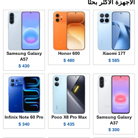
الأجهزة الأكثر بحثاً
Samsung Galaxy
Honor 600
Xiaomi 17T
A57
480 $
585 $
430 $
Infinix Note 60 Pro
Poco X8 Pro Max
Samsung Galaxy
A37
340 $
435 $
300 $