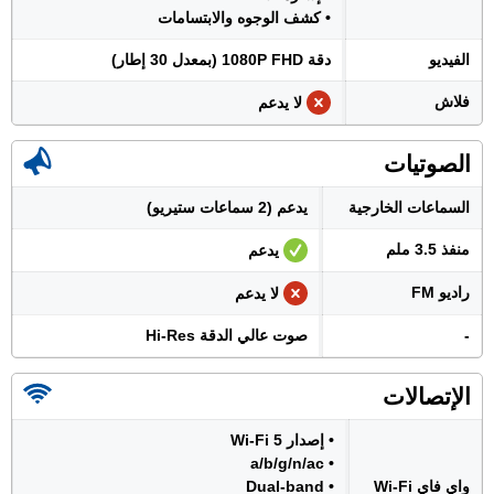
• كشف الوجوه والابتسامات
الفيديو
دقة 1080P FHD (بمعدل 30 إطار)
فلاش
لا يدعم
الصوتيات
السماعات الخارجية
يدعم (2 سماعات ستيريو)
منفذ 3.5 ملم
يدعم
راديو FM
لا يدعم
-
صوت عالي الدقة Hi-Res
الإتصالات
• إصدار Wi-Fi 5
• a/b/g/n/ac
واي فاي Wi-Fi
• Dual-band