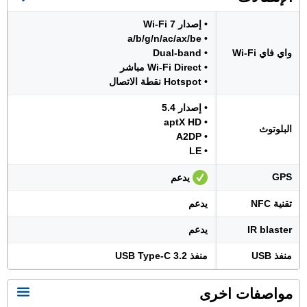
• إصدار Wi-Fi 7
• a/b/g/n/ac/ax/be
واي فاي Wi-Fi
• Dual-band
• Wi-Fi Direct مباشر
• Hotspot نقطة الاتصال
• إصدار 5.4
• aptX HD
البلوتوث
• A2DP
• LE
GPS
يدعم
تقنية NFC
يدعم
IR blaster
يدعم
منفذ USB
منفذ USB Type-C 3.2
مواصفات اخرى