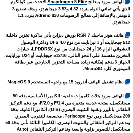
الهاتف مزود بمعالج
Snapdragon 8 Elite
الأحدث من كوالكوم،
الذي يأتي ثماني النواة بتردد 4.32 و3.53 جيجاهرتز، وبدقة تصنيع 3
نانومتر، بالإضافة إلى معالج الرسومات Adreno 830 بتردد 1.1
جيجاهرتز.
هاتف هونر ماجيك 7 RSR بورش ديزاين يأتي بذاكرة تخزين داخلية
512 جيجابايت أو 1 تيرابايت من نوع UFS 4.0 وذاكرة الوصول
العشوائي الرام 16 أو 24 جيجابايت من نوع LPDDR5X، خيارات
التخزين مقسمة على النحو التالي: 512/16 جيجابايت أو 1/24 تيرابايت،
الجهاز لا يدعم إمكانية زيادة مساحة التخزين الخارجي عبر بطاقة
الميموري كارد MicroSD.
نظام تشغيل الهاتف أندرويد 15 مع واجهة المستخدم MagicOS 9.
الهاتف مزود بثلاث كاميرات خلفية: الكاميرا الأساسية بدقة 50
ميجابكسل، بفتحة عدسة متغيرة بين F/1.4 و F/2.0، مع دعم التركيز
التلقائي بالليزر وتقنية التثبيت البصري (OIS). الكاميرا الثانية، بدقة
200 ميجابكسل ومن نوع Periscope، مخصصة للتقريب البصري
وتدعم التركيز التلقائي والتثبيت البصري. الكاميرا الثالثة تأتي بدقة 50
ميجابكسل للتصوير بزاوية واسعة وتدعم التركيز التلقائي (Auto