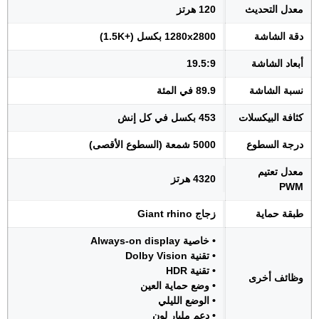
معدل التحديث
120 هرتز
دقة الشاشة
1280x2800 بكسل (+1.5K)
أبعاد الشاشة
19.5:9
نسبة الشاشة
89.9 في المئة
كثافة البيكسلات
453 بكسل في كل إنش
درجة السطوع
5000 شمعة (السطوع الأقصى)
معدل تعتيم
4320 هرتز
PWM
طبقة حماية
زجاج Giant rhino
• خاصية Always-on display
• تقنية Dolby Vision
• تقنية HDR
وظائف أخرى
• وضع حماية العين
• الوضع الليلي
• دعم مليار لون