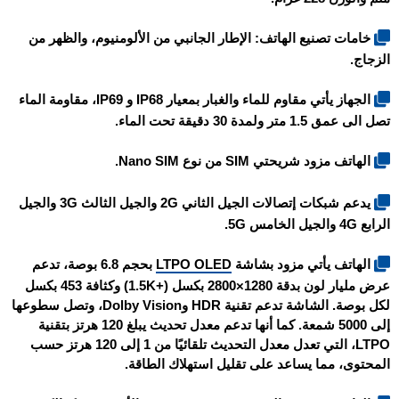
خامات تصنيع الهاتف: الإطار الجانبي من الألومنيوم، والظهر من
الزجاج.
الجهاز يأتي مقاوم للماء والغبار بمعيار IP68 و IP69، مقاومة الماء
تصل الى عمق 1.5 متر ولمدة 30 دقيقة تحت الماء.
الهاتف مزود شريحتي SIM من نوع Nano SIM.
يدعم شبكات إتصالات الجيل الثاني 2G والجيل الثالث 3G والجيل
الرابع 4G والجيل الخامس 5G.
الهاتف يأتي مزود بشاشة
LTPO OLED
بحجم 6.8 بوصة، تدعم
عرض مليار لون بدقة 1280×2800 بكسل (+1.5K) وكثافة 453 بكسل
لكل بوصة. الشاشة تدعم تقنية HDR وDolby Vision، وتصل سطوعها
إلى 5000 شمعة. كما أنها تدعم معدل تحديث يبلغ 120 هرتز بتقنية
LTPO، التي تعدل معدل التحديث تلقائيًا من 1 إلى 120 هرتز حسب
المحتوى، مما يساعد على تقليل استهلاك الطاقة.