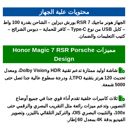
محتويات علبة الجهاز
الجهاز هونر ماجيك 7 RSR بورش ديزاين – الشاحن بقدرة 100 واط
– كابل USB من نوع Type-C – كافر للحماية – دبوس الشرائح –
كتيب التعليمات والضمان.
مميزات Honor Magic 7 RSR Porsche
Design
شاشة اوليد ممتازة تدعم تقنية HDR وDolby Vision، ومعدل
تحديث 120 هرتز بتقنية LTPO، ودرجة سطوع عالية جدا تصل حتى
5000 شمعة.
ثلاث كاميرات خلفية تقدم أداء قوي جدا في جميع أوضاع
التصوير، وتدعم ميزات رائعة مثل التقريب البصري والرقمي حتى
100x، والتثبيت البصري OIS، والتركيز التلقائي بالليزر، وتصوير
الفيديو بدقة 4K بمعدل 60 إطار.