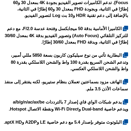
Focus). تدعم الكاميرات تصوير الفيديو بجودة 4K بمعدل 30 و60
إطارًا في الثانية، وبجودة FHD بمعدل 30 و60 إطارًا في الثانية،
بالإضافة إلى دعم تقنية HDR و10 بت Log لتصوير الفيديو.
الكاميرا الأمامية بدقة 50 ميجابكسل وفتحة عدسة F/2.0، مع دعم
للتركيز التلقائي (Auto Focus) وتصوير الفيديو بدقة 4K بمعدل 30/60
إطارًا في الثانية، وبدقة FHD بمعدل 30/60 إطارًا.
البطارية تأتي من نوع سيليكون كاربون بسعة 5850 مللي أمبير،
وتدعم الشحن السريع بقدرة 100 واط والشحن اللاسلكي بقدرة 80
واط والشحن اللاسلكي العكسي.
الهاتف مزود بسماعتين تعملان بنظام ستيريو، لكنه يفتقر إلى منفذ
سماعات الأذن 3.5 ملم.
يدعم شبكات الواي فاي إصدار 7 بالترددات a/b/g/n/ac/ax/be
ويدعم خاصية Dual-band وWi-Fi Direct ونقطة الاتصال Hotspot.
البلوتوث متوفر بإصدار 5.4 مع دعم خاصية LE وA2DP وaptX HD.