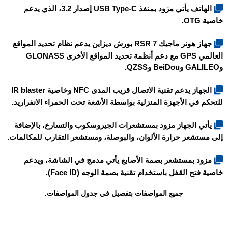
الهاتف يأتي مزود بمنفذ USB Type-C إصدار 3.2، الذي يدعم
خاصية OTG.
جهاز هونر ماجيك 7 RSR بورش ديزاين يدعم نظام تحديد المواقع
العالمي GPS مع دعم أنظمة تحديد المواقع الأخرى GLONASS
وGALILEO وBeiDou وQZSS.
الجهاز يدعم تقنية الاتصال قريب المدى NFC وخاصية IR blaster
للتحكم في الأجهزة المنزلية بواسطة الأشعة تحت الحمراء الانفراريد.
يأتي الجهاز مزود بمستشعرات الجيروسكوب والتسارع، بالإضافة
إلى مستشعر حرارة الألوان، والبوصلة، ومستشعر التقارب للمكالمات.
مزود بمستشعر بصمة الأصابع يأتي مدمج في الشاشة، ويدعم
خاصية فتح القفل باستخدام تقنية بصمة الوجه (Face ID).
جميع المواصفات بتفصيل في جدول المواصفات.