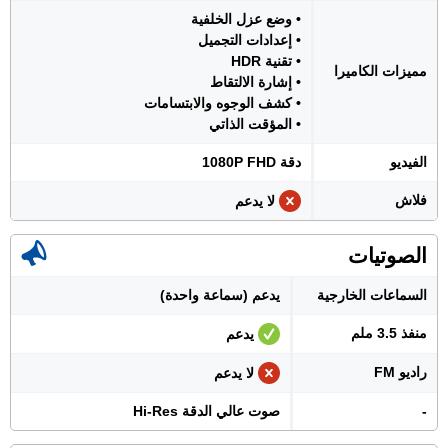
• وضع عزل الخلفية
• إعدادات التجميل
• تقنية HDR
مميزات الكاميرا
• إشارة الالتقاط
• كشف الوجوه والابتسامات
• المؤقت الذاتي
الفيديو
دقة 1080P FHD
فلاش
لا يدعم
الصوتيات
السماعات الخارجية
يدعم (سماعة واحدة)
منفذ 3.5 ملم
يدعم
راديو FM
لا يدعم
-
صوت عالي الدقة Hi-Res