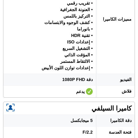
• تقريب رقمي
• العنونة الجغرافية
• التركيز باللمس
مميزات الكاميرا
• كشف الوجوه والابتسامات
• بانوراما
• تقنية HDR
• إعدادات ISO
• التشغيل السريع
• المؤقت الذاتي
• الالتقاط المستمر
• إعدادات توازن اللون الأبيض
الفيديو
دقة 1080P FHD
فلاش
يدعم
كاميرا السيلفي
دقة الكاميرا
5 ميجابكسل
فتحة العدسة
F/2.2