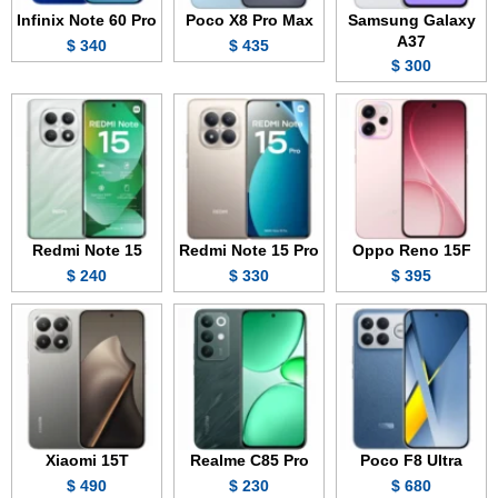
Infinix Note 60 Pro
Poco X8 Pro Max
Samsung Galaxy
A37
340 $
435 $
300 $
Redmi Note 15
Redmi Note 15 Pro
Oppo Reno 15F
240 $
330 $
395 $
Xiaomi 15T
Realme C85 Pro
Poco F8 Ultra
490 $
230 $
680 $