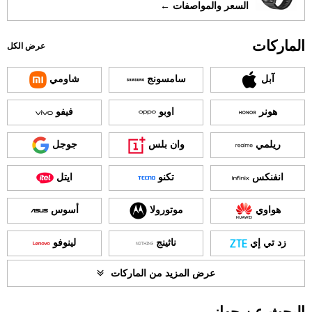
السعر والمواصفات ←
الماركات
عرض الكل
آبل
سامسونج
شاومي
هونر
اوبو
فيفو
ريلمي
وان بلس
جوجل
انفنكس
تكنو
ايتل
هواوي
موتورولا
أسوس
زد تي إي
ناثينج
لينوفو
عرض المزيد من الماركات
البحث عن جهاز