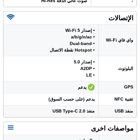
-
صوت عالي الدقة Hi-Res
الإتصالات
• إصدار Wi-Fi 5
• a/b/g/n/ac
واي فاي Wi-Fi
• Dual-band
• Hotspot نقطة الاتصال
• إصدار 5.0
البلوتوث
• A2DP
• LE
GPS
يدعم
تقنية NFC
يدعم (على حسب السوق)
منفذ USB
منفذ USB Type-C 2.0
مواصفات اخرى