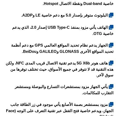
خاصية Dual-band ونقطة الاتصال Hotspot.
البلوتوث متوفر بإصدار 5.0 مع دعم خاصية LE وA2DP.
الهاتف يأتي مزود بمنفذ USB Type-C إصدار 2.0، الذي يدعم
خاصية OTG.
الجهاز يدعم نظام تحديد المواقع العالمي GPS مع دعم أنظمة
تحديد المواقع الأخرى GLONASS وGALILEO وBeiDou.
هاتف
هونر 5G X6b
يدعم تقنية الاتصال قريب المدى NFC، ولكن
هذه التقنية قد لا تتوفر في جميع الأسواق، حيث تختلف توفرها من
سوق لآخر.
يأتي الجهاز مزود بمستشعرات التسارع والبوصلة ومستشعر
التقارب للمكالمات.
مزود بمستشعر بصمة الأصابع يأتي موجود في زر الطاقة جانب
الجهاز، ويدعم خاصية فتح القفل عبر تقنية التعرف على الوجه (Face