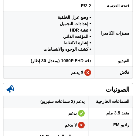
فتحة العدسة
F/2.2
• وضع عزل الخلفية
• إعدادات التجميل
• تقنية HDR
مميزات الكاميرا
• المؤقت الذاتي
• إشارة الالتقاط
• كشف الوجوه والابتسامات
الفيديو
دقة 1080P FHD (بمعدل 30 إطار)
فلاش
لا يدعم
الصوتيات
السماعات الخارجية
يدعم (2 سماعات ستيريو)
منفذ 3.5 ملم
يدعم
راديو FM
لا يدعم