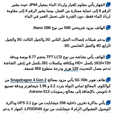
الجهاز يأتي مقاوم للغبار ولرذاذ الماء بمعيار IP64، حيث يشير
الرقم 6 إلى حماية ممتازة من الغبار، بينما يشير الرقم 4 إلى مقاومة
لرذاذ الماء فقط، دون القدرة على تحمل الغمر في الماء.
الهاتف مزود شريحتي SIM من نوع Nano SIM.
يدعم شبكات إتصالات الجيل الثاني 2G والجيل الثالث 3G والجيل
الرابع 4G والجيل الخامس 5G.
الهاتف يأتي بشاشة من نوع TFT LCD بحجم 6.77 بوصة وبدقة
720×1610 بكسل +HD وبكثافة بيكسلات 261 بكسل في إنش. الشاشة
تدعم معدل التحديث
120 هرتز
ودرجة سطوع 850 شمعة.
هاتف
هونر 5G X6b
يأتي مزود بمعالج
Snapdragon 4 Gen 2
من
كوالكوم، المعالج ثماني النواة بتردد 2.2 و 1.95 جيجاهرتز وبدقة تصنيع
4 نانومتر، بالإضافة إلى معالج رسومات Adreno 613.
يأتي بذاكرة تخزين داخلية 256 جيجابايت من نوع UFS 3.1 وذاكرة
الوصول العشوائي الرام 4 جيجابايت من نوع LPDDR4X
، الجهاز لا يدعم