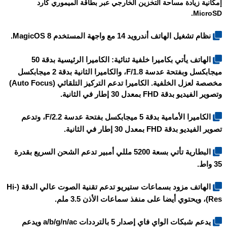
إمكانية زيادة مساحة التخزين الخارجي عبر بطاقة الميموري كارد
MicroSD.
نظام تشغيل الهاتف أندرويد 14 مع واجهة المستخدم MagicOS 8.
الهاتف يأتي بكاميرا خلفية ثنائية: الكاميرا الرئيسية بدقة 50
ميجابكسل وبفتحة عدسة F/1.8، والكاميرا الثانية بدقة 2 ميجابكسل
مخصصة لعزل الخلفية. الكاميرا تدعم التركيز التلقائي (Auto Focus)
وتصوير الفيديو بدقة FHD بمعدل 30 إطار في الثانية.
الكاميرا الأمامية بدقة 5 ميجابكسل بفتحة عدسة F/2.2، وتدعم
تصوير الفيديو بدقة FHD بمعدل 30 إطار في الثانية.
البطارية تأتي بسعة 5200 مللي أمبير تدعم الشحن السريع بقدرة
35 واط.
الهاتف مزود بسماعات ستيريو تدعم تقنية الصوت عالي الدقة (Hi-
Res)، ويحتوي أيضا على منفذ سماعات الأذن 3.5 ملم.
يدعم شبكات الواي فاي إصدار 5 بالترددات a/b/g/n/ac ويدعم