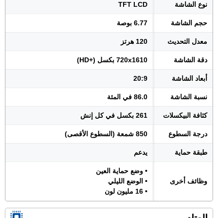
نوع الشاشة
TFT LCD
حجم الشاشة
6.77 بوصة
معدل التحديث
120 هرتز
دقة الشاشة
720x1610 بكسل (+HD)
أبعاد الشاشة
20:9
نسبة الشاشة
86.0 في المئة
كثافة البيكسلات
261 بكسل في كل إنش
درجة السطوع
850 شمعة (السطوع الأقصى)
طبقة حماية
يدعم
• وضع حماية العين
وظائف أخرى
• الوضع الليلي
• 16 مليون لون