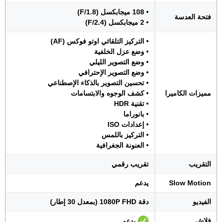
• 108 ميجابكسل (F/1.8)
فتحة العدسة
• 2 ميجابكسل (F/2.4)
• التركيز التلقائي اوتو فوكس (AF)
• وضع عزل الخلفية
• وضع التصوير الليلي
• وضع التصوير الإحترافي
• تحسين التصوير بالذكاء الإصطناعي
مميزات الكاميرا
• كشف الوجوه والابتسامات
• تقنية HDR
• بانوراما
• إعدادات ISO
• التركيز باللمس
• العنونة الجغرافية
التقريب
تقريب رقمي
Slow Motion
يدعم
الفيديو
دقة 1080P FHD (بمعدل 30 إطار)
فلاش
يدعم