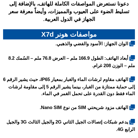
دعونا نستعرض المواصفات الكاملة للهاتف، بالإضافة إلى
تسليط الضوء على العيوب والمميزات، وأيضاً معرفة سعر
الجهاز في الدول العربية.
مواصفات هونر X7d
الوان الجهاز: الأسود والفضي والذهبي.
أبعاد الهاتف: الطول 166.9 ملم – العرض 76.8 ملم – السُمك 8.2
ملم – الوزن 208 غرام.
الهاتف مقاوم لرشات الماء والغبار بمعيار IP65، حيث يشير الرقم 6
إلى حماية ممتازة من الغبار، بينما يشير الرقم 5 إلى مقاومة لرشات
الماء فقط دون القدرة على تحمل الغمر في الماء.
الهاتف مزود شريحتي SIM من نوع Nano SIM.
يدعم شبكات إتصالات الجيل الثاني 2G والجيل الثالث 3G والجيل
الرابع 4G.