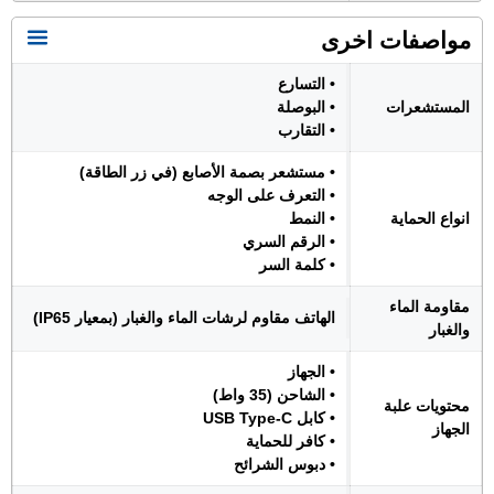
مواصفات اخرى
• التسارع
المستشعرات
• البوصلة
• التقارب
• مستشعر بصمة الأصابع (في زر الطاقة)
• التعرف على الوجه
انواع الحماية
• النمط
• الرقم السري
• كلمة السر
مقاومة الماء
الهاتف مقاوم لرشات الماء والغبار (بمعيار IP65)
والغبار
• الجهاز
• الشاحن (35 واط)
محتويات علبة
• كابل USB Type-C
الجهاز
• كافر للحماية
• دبوس الشرائح