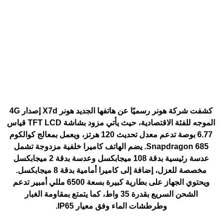
كشفت شركة هونر رسميًا عن هاتفها الجديد هونر X7d إصدار 4G
الموجه للفئة الاقتصادية، حيث يأتي مزود بشاشة TFT LCD قياس
6.77 بوصة تدعم معدل تحديث 120 هرتز، ويعمل بمعالج كوالكوم
Snapdragon 685. يضم الهاتف كاميرا خلفية مزدوجة تشمل
عدسة رئيسية بدقة 108 ميجابكسل وعدسة بدقة 2 ميجابكسل
مخصصة للعزل، إضافة إلى كاميرا أمامية بدقة 8 ميجابكسل.
ويحتوي الجهاز على بطارية كبيرة بسعة 6500 مللي أمبير تدعم
الشحن السريع بقدرة 35 واط، كما يتمتع بمقاومة الغبار
وطرطشات الماء وفق معيار IP65.