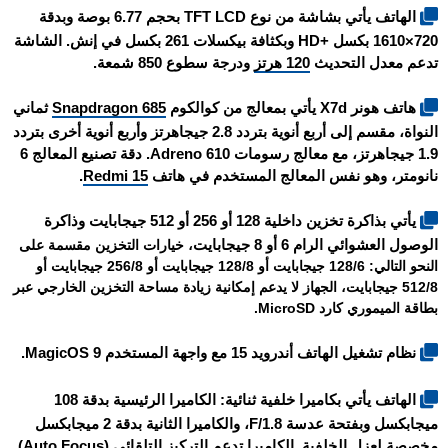
الهاتف يأتي بشاشة من نوع TFT LCD بحجم 6.77 بوصة وبدقة
720×1610 بكسل +HD وبكثافة بيكسلات 261 بكسل في إنش. الشاشة
تدعم معدل التحديث
120 هرتز
ودرجة سطوع 850 شمعة.
هاتف
هونر X7d
يأتي بمعالج من كوالكوم
Snapdragon 685
ثماني
النواة، مقسم إلى أربع أنوية بتردد 2.8 جيجاهرتز وأربع أنوية أخرى بتردد
1.9 جيجاهرتز، مع معالج رسومات Adreno 610. دقة تصنيع المعالج 6
نانومتر، وهو نفس المعالج المستخدم في هاتف
Redmi 15
.
يأتي بذاكرة تخزين داخلية 128 أو 256 أو 512 جيجابايت وذاكرة
الوصول العشوائي الرام 6 أو 8 جيجابايت
، خيارات التخزين مقسمة على
النحو التالي: 128/6 جيجابايت أو 128/8 جيجابايت أو 256/8 جيجابايت أو
512/8 جيجابايت، الجهاز لا يدعم إمكانية زيادة مساحة التخزين الخارجي عبر
بطاقة الميموري كارد MicroSD.
نظام تشغيل الهاتف أندرويد 15 مع واجهة المستخدم MagicOS 9.
الهاتف يأتي بكاميرا خلفية ثنائية: الكاميرا الرئيسية بدقة 108
ميجابكسل وبفتحة عدسة F/1.8، والكاميرا الثانية بدقة 2 ميجابكسل
مخصصة لعزل الخلفية. الكاميرا تدعم التركيز التلقائي (Auto Focus)