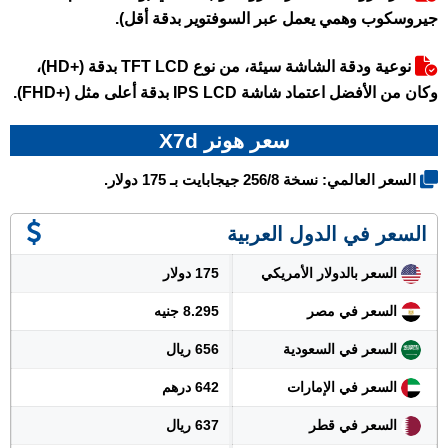
جيروسكوب وهمي يعمل عبر السوفتوير بدقة أقل).
نوعية ودقة الشاشة سيئة، من نوع TFT LCD بدقة (+HD)،
وكان من الأفضل اعتماد شاشة IPS LCD بدقة أعلى مثل (+FHD).
سعر هونر X7d
السعر العالمي: نسخة 256/8 جيجابايت بـ 175 دولار.
السعر في الدول العربية
السعر بالدولار الأمريكي
175 دولار
السعر في مصر
8.295 جنيه
السعر في السعودية
656 ريال
السعر في الإمارات
642 درهم
السعر في قطر
637 ريال