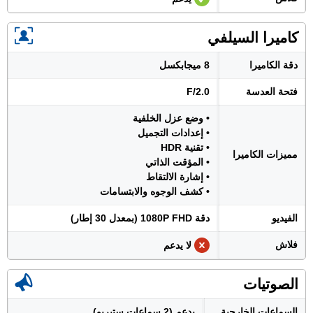
كاميرا السيلفي
دقة الكاميرا
8 ميجابكسل
فتحة العدسة
F/2.0
• وضع عزل الخلفية
• إعدادات التجميل
• تقنية HDR
مميزات الكاميرا
• المؤقت الذاتي
• إشارة الالتقاط
• كشف الوجوه والابتسامات
الفيديو
دقة 1080P FHD (بمعدل 30 إطار)
فلاش
لا يدعم
الصوتيات
السماعات الخارجية
يدعم (2 سماعات ستيريو)