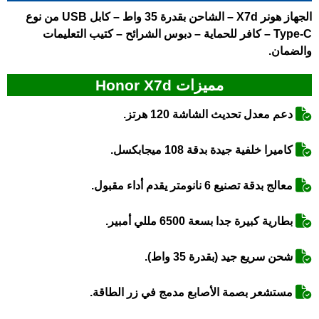
الجهاز
هونر X7d
– الشاحن بقدرة 35 واط – كابل USB من نوع
Type-C – كافر للحماية – دبوس الشرائح – كتيب التعليمات
والضمان.
مميزات Honor X7d
دعم معدل تحديث الشاشة 120 هرتز.
كاميرا خلفية جيدة بدقة 108 ميجابكسل.
معالج بدقة تصنيع 6 نانومتر يقدم أداء مقبول.
بطارية كبيرة جدا بسعة 6500 مللي أمبير.
شحن سريع جيد (بقدرة 35 واط).
مستشعر بصمة الأصابع مدمج في زر الطاقة.