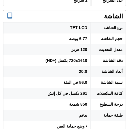
عدد الشرائح
2 شرائح
الشاشة
نوع الشاشة
TFT LCD
حجم الشاشة
6.77 بوصة
معدل التحديث
120 هرتز
دقة الشاشة
720x1610 بكسل (+HD)
أبعاد الشاشة
20:9
نسبة الشاشة
86.0 في المئة
كثافة البيكسلات
261 بكسل في كل إنش
درجة السطوع
850 شمعة
طبقة حماية
يدعم
• وضع حماية العين