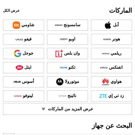
الماركات
عرض الكل
آبل
سامسونج
شاومي
هونر
اوبو
فيفو
ريلمي
وان بلس
جوجل
انفنكس
تكنو
ايتل
هواوي
موتورولا
أسوس
زد تي إي
ناثينج
لينوفو
عرض المزيد من الماركات
البحث عن جهاز