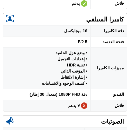
فلاش
يدعم
كاميرا السيلفي
دقة الكاميرا
16 ميجابكسل
فتحة العدسة
F/2.5
• وضع عزل الخلفية
• إعدادات التجميل
• تقنية HDR
مميزات الكاميرا
• المؤقت الذاتي
• إشارة الالتقاط
• كشف الوجوه والابتسامات
الفيديو
دقة 1080P FHD (بمعدل 30 إطار)
فلاش
لا يدعم
الصوتيات