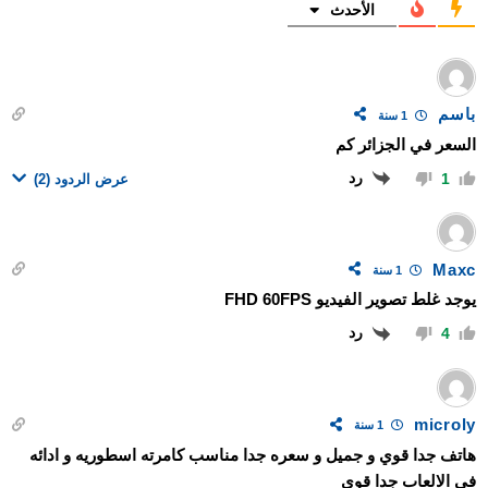
الأحدث
باسم
1 سنة
السعر في الجزائر كم
رد
1
عرض الردود
(2)
Maxc
1 سنة
يوجد غلط تصوير الفيديو FHD 60FPS
رد
4
microly
1 سنة
هاتف جدا قوي و جميل و سعره جدا مناسب كامرته اسطوريه و ادائه
في الالعاب جدا قوي