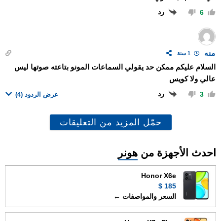
رد
6
منه
1 سنة
السلام عليكم ممكن حد يقولي السماعات المونو بتاعته صوتها ليس
عالي ولا كويس
رد
3
عرض الردود
(4)
حمّل المزيد من التعليقات
احدث الأجهزة من
هونر
Honor X6e
185 $
السعر والمواصفات ←