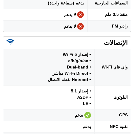
السماعات الخارجية
يدعم (سماعة واحدة)
منفذ 3.5 ملم
لا يدعم
راديو FM
لا يدعم
الإتصالات
• إصدار Wi-Fi 5
• a/b/g/n/ac
واي فاي Wi-Fi
• Dual-band
• Wi-Fi Direct مباشر
• Hotspot نقطة الاتصال
• إصدار 5.1
البلوتوث
• A2DP
• LE
GPS
يدعم
تقنية NFC
يدعم