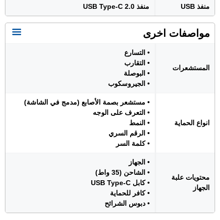
منفذ USB
منفذ USB Type-C 2.0
مواصفات اخرى
• التسارع
• التقارب
المستشعرات
• البوصلة
• الجيروسكوب
• مستشعر بصمة الأصابع (مدمج في الشاشة)
• التعرف على الوجه
انواع الحماية
• النمط
• الرقم السري
• كلمة السر
• الجهاز
• الشاحن (35 واط)
محتويات علبة
• كابل USB Type-C
الجهاز
• كافر للحماية
• دبوس الشرائح