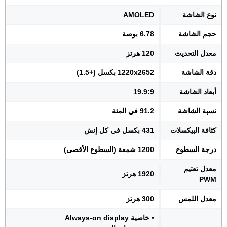
نوع الشاشة
AMOLED
حجم الشاشة
6.78 بوصة
معدل التحديث
120 هرتز
دقة الشاشة
1220x2652 بكسل (+1.5)
أبعاد الشاشة
19.9:9
نسبة الشاشة
91.2 في المئة
كثافة البيكسلات
431 بكسل في كل إنش
درجة السطوع
1200 شمعة (السطوع الأقصى)
معدل تعتيم
1920 هرتز
PWM
معدل اللمس
300 هرتز
• خاصية Always-on display