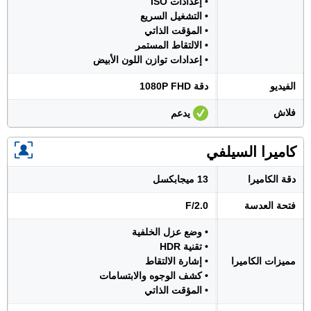
• إعدادات ISO
• التشغيل السريع
• المؤقت الذاتي
• الالتقاط المستمر
• إعدادات توازن اللون الأبيض
الفيديو
دقة 1080P FHD
فلاش
يدعم
كاميرا السيلفي
دقة الكاميرا
13 ميجابكسل
فتحة العدسة
F/2.0
• وضع عزل الخلفية
• تقنية HDR
مميزات الكاميرا
• إشارة الالتقاط
• كشف الوجوه والابتسامات
• المؤقت الذاتي