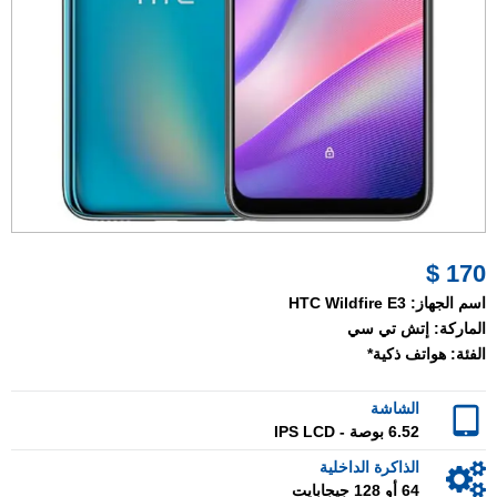
170 $
اسم الجهاز:
HTC Wildfire E3
الماركة:
إتش تي سي
الفئة:
هواتف ذكية*
الشاشة
6.52 بوصة - IPS LCD
الذاكرة الداخلية
64 أو 128 جيجابايت