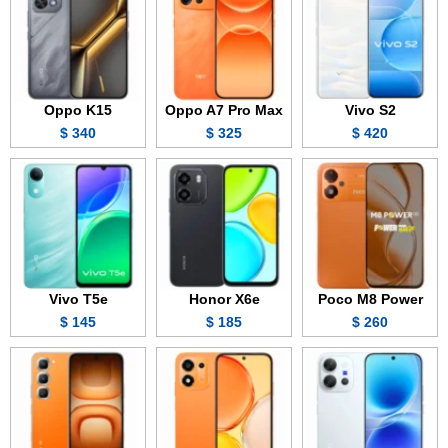
Oppo K15
Oppo A7 Pro Max
Vivo S2
340 $
325 $
420 $
Vivo T5e
Honor X6e
Poco M8 Power
145 $
185 $
260 $