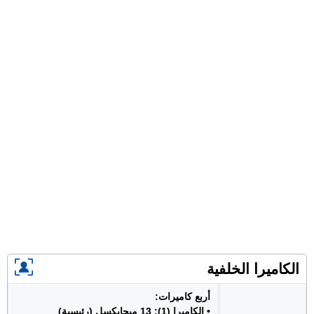
الكاميرا الخلفية
أربع كاميرات:
• الكاميرا (1): 13 ميجابكسل (رئيسية)