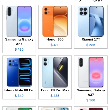
Samsung Galaxy
Honor 600
Xiaomi 17T
A57
480 $
585 $
430 $
Infinix Note 60 Pro
Poco X8 Pro Max
Samsung Galaxy
A37
340 $
435 $
300 $