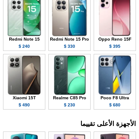
Redmi Note 15
Redmi Note 15 Pro
Oppo Reno 15F
240 $
330 $
395 $
Xiaomi 15T
Realme C85 Pro
Poco F8 Ultra
490 $
230 $
680 $
الأجهزة الأعلى تقييما