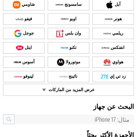
آبل
سامسونج
شاومي
هونر
اوبو
فيفو
ريلمي
وان بلس
جوجل
انفنكس
تكنو
ايتل
هواوي
موتورولا
أسوس
زد تي إي
ناثينج
لينوفو
عرض المزيد من الماركات
البحث عن جهاز
الأجهزة الأكثر بحثاً