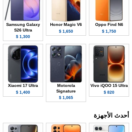
Samsung Galaxy
Honor Magic V6
Oppo Find N6
S26 Ultra
1,650 $
1,750 $
1,300 $
Xiaomi 17 Ultra
Motorola
Vivo iQOO 15 Ultra
Signature
1,400 $
820 $
1,065 $
أحدث الأجهزة