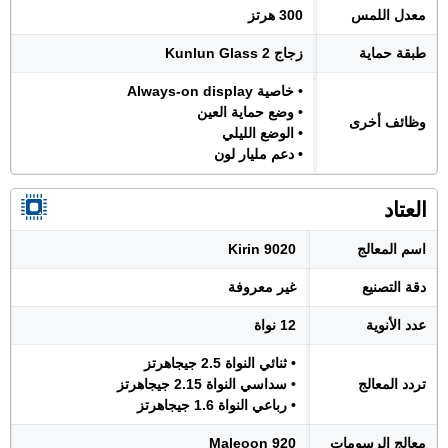
معدل اللمس
300 هرتز
طبقة حماية
زجاج Kunlun Glass 2
• خاصية Always-on display
• وضع حماية العين
وظائف أخرى
• الوضع الليلي
• دعم مليار لون
العتاد
اسم المعالج
Kirin 9020
دقة التصنيع
غير معروفة
عدد الأنوية
12 نواة
• ثنائي النواة 2.5 جيجاهرتز
تردد المعالج
• سداسي النواة 2.15 جيجاهرتز
• رباعي النواة 1.6 جيجاهرتز
معالج الرسومات
Maleoon 920