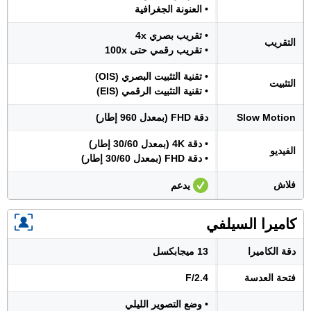
• العنونة الجغرافية
• تقريب بصري 4x
التقريب
• تقريب رقمي حتى 100x
• تقنية التثبيت البصري (OIS)
التثبيت
• تقنية التثبيت الرقمي (EIS)
Slow Motion
دقة FHD (بمعدل 960 إطار)
• دقة 4K (بمعدل 30/60 إطار)
الفيديو
• دقة FHD (بمعدل 30/60 إطار)
فلاش
يدعم
كاميرا السيلفي
دقة الكاميرا
13 ميجابكسل
فتحة العدسة
F/2.4
• وضع التصوير الليلي