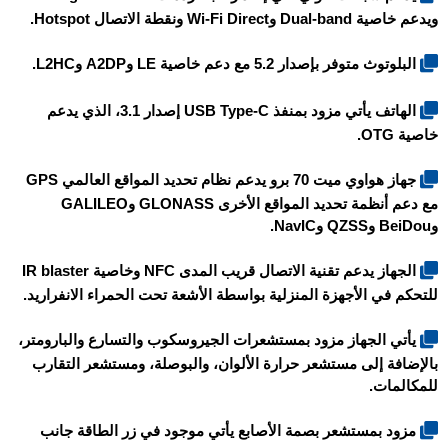
ويدعم خاصية Dual-band وWi-Fi Direct ونقطة الاتصال Hotspot.
البلوتوث متوفر بإصدار 5.2 مع دعم خاصية LE وA2DP وL2HC.
الهاتف يأتي مزود بمنفذ USB Type-C إصدار 3.1، الذي يدعم
خاصية OTG.
جهاز هواوي ميت 70 برو يدعم نظام تحديد المواقع العالمي GPS
مع دعم أنظمة تحديد المواقع الأخرى GLONASS وGALILEO
وBeiDou وQZSS وNavIC.
الجهاز يدعم تقنية الاتصال قريب المدى NFC وخاصية IR blaster
للتحكم في الأجهزة المنزلية بواسطة الأشعة تحت الحمراء الانفراريد.
يأتي الجهاز مزود بمستشعرات الجيروسكوب والتسارع والبارومتر،
بالإضافة إلى مستشعر حرارة الألوان، والبوصلة، ومستشعر التقارب
للمكالمات.
مزود بمستشعر بصمة الأصابع يأتي موجود في زر الطاقة جانب