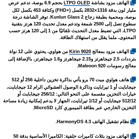
الهاتف مزود بشاشة
LTPO OLED
بحجم 6.9 بوصة، تدعم عرض
مليار لون بدقة 1316×2832 بكسل (+FHD) وكثافة 453 بكسل لكل
بوصة، ومحمية بطبقة زجاج Kunlun Glass 2. توفر الشاشة درجة
سطوع تصل إلى 2500 شمعة وتدعم معدل تحديث 120 هرتز بتقنية
LTPO، التي تضبط معدل التحديث تلقائيًا من 1 إلى 120 هرتز حسب
المحتوى، ملما يقلل من استهلاك الطاقة.
الهاتف مزود بمعالج
Kirin 9020
من هواوي، يحتوي على 12 نواة
بترددات 2.5 جيجاهرتز و2.15 جيجاهرتز و1.6 جيجاهرتز، بالإضافة إلى
معالج رسومات Maleoon 920.
هاتف هواوي ميت 70 برو يأتي بذاكرة تخزين داخلية 256 أو 512
جيجابايت أو 1 تيرابايت وذاكرة الوصول العشوائي الرام 12 جيجابايت،
خيارات التخزين مقسمة على النحو التالي: 256/12 جيجابايت أو
512/12 جيجابايت أو 1/12 تيرابايت، الجهاز لا يدعم إمكانية زيادة مساحة
التخزين الخارجي عبر بطاقة الميموري كارد MicroSD.
نظام تشغيل الهاتف HarmonyOS 4.3.
الهاتف مزود بثلاث كاميرات خلفية: الكاميرا الأساسية بدقة 50