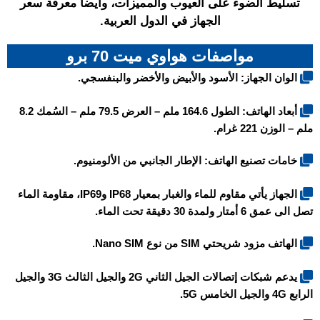
تسليط الضوء على العيوب والمميزات، وأيضاً معرفة سعر
الجهاز في الدول العربية.
مواصفات هواوي ميت 70 برو
الوان الجهاز: الأسود والأبيض والأخضر والبنفسجي.
أبعاد الهاتف: الطول 164.6 ملم – العرض 79.5 ملم – السُمك 8.2
ملم – الوزن 221 غرام.
خامات تصنيع الهاتف: الإطار الجانبي من الألومنيوم.
الجهاز يأتي مقاوم للماء والغبار بمعيار IP68 وIP69، مقاومة الماء
تصل الى عمق 6 أمتار ولمدة 30 دقيقة تحت الماء.
الهاتف مزود شريحتي SIM من نوع Nano SIM.
يدعم شبكات إتصالات الجيل الثاني 2G والجيل الثالث 3G والجيل
الرابع 4G والجيل الخامس 5G.