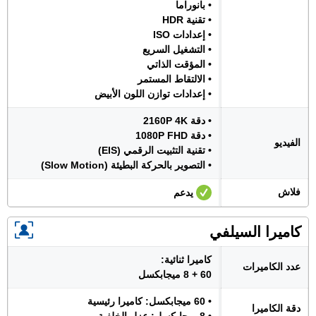
• بانوراما
• تقنية HDR
• إعدادات ISO
• التشغيل السريع
• المؤقت الذاتي
• الالتقاط المستمر
• إعدادات توازن اللون الأبيض
• دقة 2160P 4K
• دقة 1080P FHD
الفيديو
• تقنية التثبيت الرقمي (EIS)
• التصوير بالحركة البطيئة (Slow Motion)
فلاش
يدعم
كاميرا السيلفي
كاميرا ثنائية:
عدد الكاميرات
60 + 8 ميجابكسل
• 60 ميجابكسل: كاميرا رئيسية
دقة الكاميرا