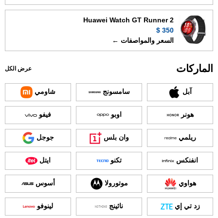
Huawei Watch GT Runner 2
350 $
السعر والمواصفات ←
الماركات
عرض الكل
آبل
سامسونج
شاومي
هونر
اوبو
فيفو
ريلمي
وان بلس
جوجل
انفنكس
تكنو
ايتل
هواوي
موتورولا
أسوس
زد تي إي
ناثينج
لينوفو