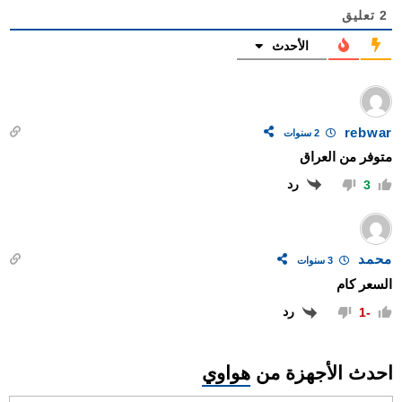
2
تعليق
الأحدث
rebwar
2 سنوات
متوفر من العراق
رد
3
محمد
3 سنوات
السعر كام
رد
-1
احدث الأجهزة من
هواوي