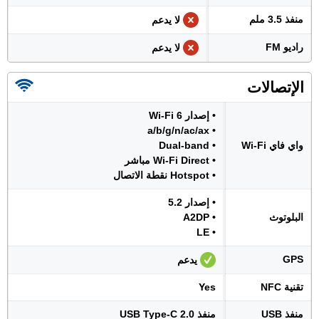
منفذ 3.5 ملم
لا يدعم
راديو FM
لا يدعم
الإتصالات
• إصدار Wi-Fi 6
• a/b/g/n/ac/ax
واي فاي Wi-Fi
• Dual-band
• Wi-Fi Direct مباشر
• Hotspot نقطة الاتصال
• إصدار 5.2
البلوتوث
• A2DP
• LE
GPS
يدعم
تقنية NFC
Yes
منفذ USB
منفذ USB Type-C 2.0