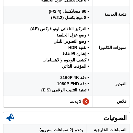
• 8 ميجابكسل: عزل الخلفية
• 60 ميجابكسل (F/2.4)
فتحة العدسة
• 8 ميجابكسل (F/2.2)
• التركيز التلقائي اوتو فوكس (AF)
• وضع عزل الخلفية
• وضع التصوير الليلي
مميزات الكاميرا
• تقنية HDR
• إشارة الالتقاط
• كشف الوجوه والابتسامات
• المؤقت الذاتي
• دقة 2160P 4K
الفيديو
• دقة 1080P FHD
• تقنية التثبيت الرقمي (EIS)
فلاش
لا يدعم
الصوتيات
السماعات الخارجية
يدعم (2 سماعات ستيريو)