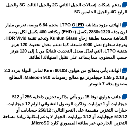
يدعم شبكات إتصالات الجيل الثاني 2G والجيل الثالث 3G والجيل
الرابع 4G والجيل الخامس 5G.
الهاتف مزود بشاشة LTPO
OLED
بحجم 6.84 بوصة، تعرض مليار
لون بدقة 1320×2856 بكسل (+FHD) وبكثافة 460 بكسل لكل بوصة.
الشاشة محمية بطبقة زجاج Kunlun Glass وتدعم تقنية HDR Vivid،
ودرجة سطوع تصل 4000 شمعة. كما تدعم معدل تحديث 120 هرتز
بتقنية LTPO، التي تُعدّل معدل التحديث تلقائيًا من 1 إلى 120 هرتز
حسب المحتوى، مما يساعد على تقليل استهلاك الطاقة.
الهاتف يأتي بمعالج من هواوي Kirin 9010S ثماني النواة بتردد 2.3
و 2.18 و 1.55 جيجاهرتز مع معالج رسومات Maleoon 910، المعالج
مصنوع بدقة 7 نانومتر.
هاتف
هواوي نوفا 15 برو
يأتي بذاكرة تخزين داخلية 256 أو 512
جيجابايت أو 1 تيرابايت وذاكرة الوصول العشوائي الرام 12 جيجابايت،
خيارات التخزين مقسمة على النحو التالي: 256/12 جيجابايت أو
512/12 جيجابايت أو 1/12 تيرابايت، الجهاز لا يدعم إمكانية زيادة مساحة
التخزين الخارجي عبر بطاقة الميموري كارد MicroSD.