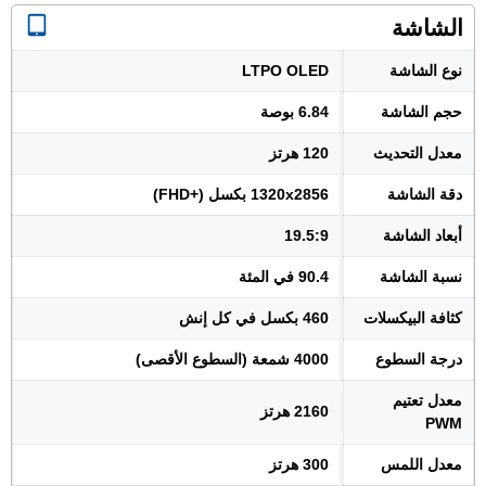
الشاشة
نوع الشاشة
LTPO OLED
حجم الشاشة
6.84 بوصة
معدل التحديث
120 هرتز
دقة الشاشة
1320x2856 بكسل (+FHD)
أبعاد الشاشة
19.5:9
نسبة الشاشة
90.4 في المئة
كثافة البيكسلات
460 بكسل في كل إنش
درجة السطوع
4000 شمعة (السطوع الأقصى)
معدل تعتيم
2160 هرتز
PWM
معدل اللمس
300 هرتز