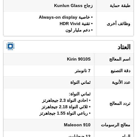
طبقة حماية
زجاج Kunlun Glass
• خاصية Always-on display
وظائف أخرى
• تقنية HDR Vivid
• دعم مليار لون
العتاد
اسم المعالج
Kirin 9010S
دقة التصنيع
7 نانومتر
عدد الأنوية
ثماني النواة
ثماني النواة:
• احادي النواة 2.3 جيجاهرتز
تردد المعالج
• ثلاثي النواة 2.18 جيجاهرتز
• رباعي النواة 1.55 جيجاهرتز
معالج الرسومات
Maleoon 910
الرام
12 جيجابايت