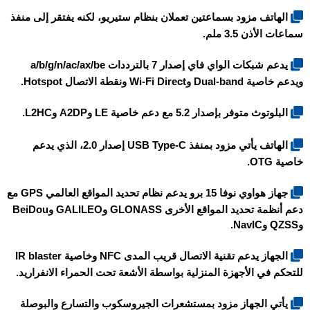
الهاتف مزود بسماعتين تعملان بنظام ستيريو، لكنه يفتقر إلى منفذ
سماعات الأذن 3.5 ملم.
يدعم شبكات الواي فاي إصدار 7 بالترددات a/b/g/n/ac/ax/be
ويدعم خاصية Dual-band وWi-Fi Direct ونقطة الاتصال Hotspot.
البلوتوث متوفر بإصدار 5.2 مع دعم خاصية LE وA2DP وL2HC.
الهاتف يأتي مزود بمنفذ USB Type-C إصدار 2.0، الذي يدعم
خاصية OTG.
جهاز
هواوي نوفا 15 برو
يدعم نظام تحديد المواقع العالمي GPS مع
دعم أنظمة تحديد المواقع الأخرى GLONASS وGALILEO وBeiDou
وQZSS وNavIC.
الجهاز يدعم تقنية الاتصال قريب المدى NFC وخاصية IR blaster
للتحكم في الأجهزة المنزلية بواسطة الأشعة تحت الحمراء الانفراريد.
يأتي الجهاز مزود بمستشعرات الجيروسكوب والتسارع والبوصلة