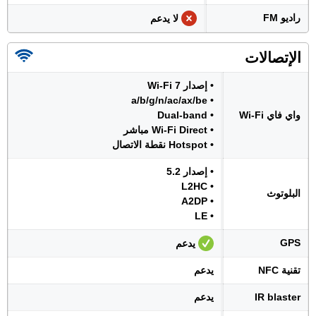
راديو FM
لا يدعم
الإتصالات
• إصدار Wi-Fi 7
• a/b/g/n/ac/ax/be
واي فاي Wi-Fi
• Dual-band
• Wi-Fi Direct مباشر
• Hotspot نقطة الاتصال
• إصدار 5.2
• L2HC
البلوتوث
• A2DP
• LE
GPS
يدعم
تقنية NFC
يدعم
IR blaster
يدعم