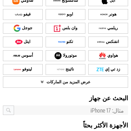
آبل
سامسونج
شاومي
هونر
اوبو
فيفو
ريلمي
وان بلس
جوجل
انفنكس
تكنو
ايتل
هواوي
موتورولا
أسوس
زد تي إي
ناثينج
لينوفو
عرض المزيد من الماركات
البحث عن جهاز
الأجهزة الأكثر بحثاً