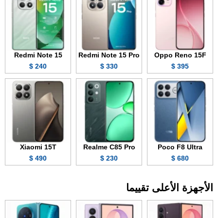
Redmi Note 15
Redmi Note 15 Pro
Oppo Reno 15F
240 $
330 $
395 $
Xiaomi 15T
Realme C85 Pro
Poco F8 Ultra
490 $
230 $
680 $
الأجهزة الأعلى تقييما