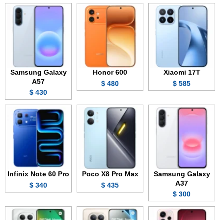
Samsung Galaxy
Honor 600
Xiaomi 17T
A57
480 $
585 $
430 $
Infinix Note 60 Pro
Poco X8 Pro Max
Samsung Galaxy
A37
340 $
435 $
300 $