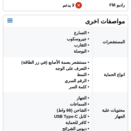
راديو FM
لا يدعم
مواصفات اخرى
• التسارع
• جيروسكوب
المستشعرات
• التقارب
• البوصلة
• مستشعر بصمة الأصابع (في زر الطاقة)
• التعرف على الوجه
انواع الحماية
• النمط
• الرقم السري
• كلمة السر
• الجهاز
• السماعات
محتويات علبة
• الشاحن (66 واط)
الجهاز
• كابل USB Type-C
• كافر للحماية
• دبوس الشرائح