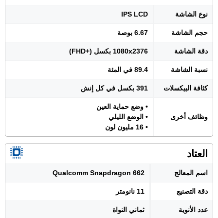
نوع الشاشة
IPS LCD
حجم الشاشة
6.67 بوصة
دقة الشاشة
1080x2376 بكسل (+FHD)
نسبة الشاشة
89.4 في المئة
كثافة البيكسلات
391 بكسل في كل إنش
• وضع حماية العين
وظائف أخرى
• الوضع الليلي
• 16 مليون لون
العتاد
اسم المعالج
Qualcomm Snapdragon 662
دقة التصنيع
11 نانومتر
عدد الأنوية
ثماني النواة