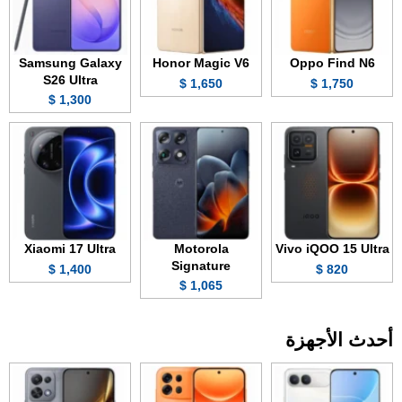
Samsung Galaxy
Honor Magic V6
Oppo Find N6
S26 Ultra
1,650 $
1,750 $
1,300 $
Xiaomi 17 Ultra
Motorola
Vivo iQOO 15 Ultra
Signature
1,400 $
820 $
1,065 $
أحدث الأجهزة