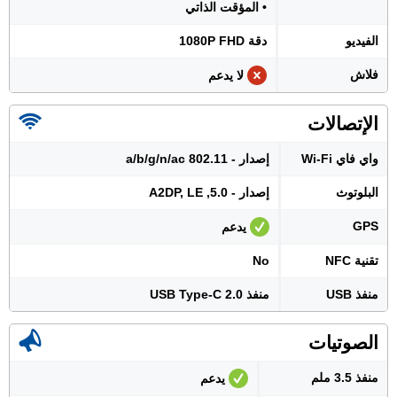
• المؤقت الذاتي
الفيديو
دقة 1080P FHD
فلاش
لا يدعم
الإتصالات
واي فاي Wi-Fi
إصدار - 802.11 a/b/g/n/ac
البلوتوث
إصدار - 5.0, A2DP, LE
GPS
يدعم
تقنية NFC
No
منفذ USB
منفذ USB Type-C 2.0
الصوتيات
منفذ 3.5 ملم
يدعم