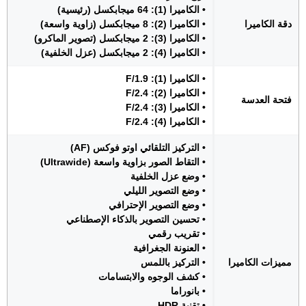
• الكاميرا (1): 64 ميجابكسل (رئيسية)
دقة الكاميرا
• الكاميرا (2): 8 ميجابكسل (زاوية واسعة)
• الكاميرا (3): 2 ميجابكسل (تصوير الماكرو)
• الكاميرا (4): 2 ميجابكسل (عزل الخلفية)
• الكاميرا (1): F/1.9
• الكاميرا (2): F/2.4
فتحة العدسة
• الكاميرا (3): F/2.4
• الكاميرا (4): F/2.4
• التركيز التلقائي اوتو فوكس (AF)
• التقاط الصور بزاوية واسعة (Ultrawide)
• وضع عزل الخلفية
• وضع التصوير الليلي
• وضع التصوير الإحترافي
• تحسين التصوير بالذكاء الإصطناعي
• تقريب رقمي
• العنونة الجغرافية
مميزات الكاميرا
• التركيز باللمس
• كشف الوجوه والابتسامات
• بانوراما
• تقنية HDR