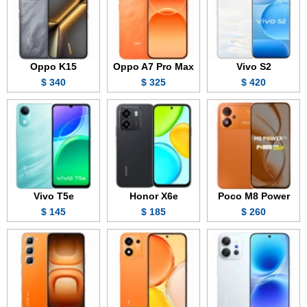
Oppo K15
Oppo A7 Pro Max
Vivo S2
340 $
325 $
420 $
Vivo T5e
Honor X6e
Poco M8 Power
145 $
185 $
260 $