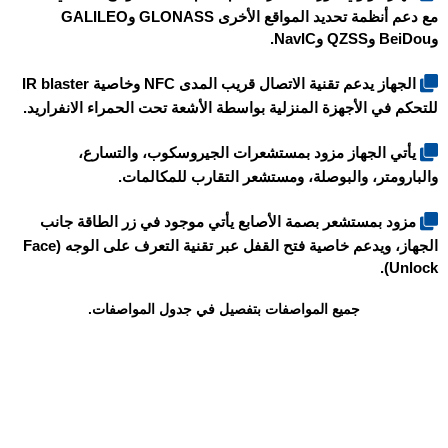
مع دعم أنظمة تحديد المواقع الأخرى GLONASS وGALILEO
وBeiDou وQZSS وNavIC.
الجهاز يدعم تقنية الاتصال قريب المدى NFC وخاصية IR blaster
للتحكم في الأجهزة المنزلية بواسطة الأشعة تحت الحمراء الانفراريد.
يأتي الجهاز مزود بمستشعرات الجيروسكوب، والتسارع،
والبارومتر، والبوصلة، ومستشعر التقارب للمكالمات.
مزود بمستشعر بصمة الأصابع يأتي موجود في زر الطاقة جانب
الجهاز، ويدعم خاصية فتح القفل عبر تقنية التعرف على الوجه (Face
Unlock).
جميع المواصفات بتفصيل في جدول المواصفات.