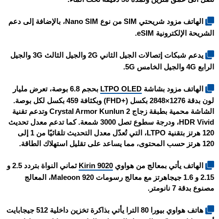
الهاتف مزود شريحتي SIM من نوع Nano SIM، بالإضافة إلى دعم
الشريحة الإلكترونية eSIM.
يدعم شبكات إتصالات الجيل الثاني 2G والجيل الثالث 3G والجيل
الرابع 4G والجيل الخامس 5G.
الهاتف مزود بشاشة
LTPO OLED
بحجم 6.8 بوصة، تعرض مليار
لون بدقة 1276×2848 بكسل (+FHD) وبكثافة 459 بكسل لكل بوصة.
الشاشة محمية بطبقة زجاج Crystal Armor Kunlun 2 وتدعم تقنية
HDR Vivid، ودرجة سطوع تصل 3000 شمعة. كما تدعم معدل تحديث
120 هرتز بتقنية LTPO، التي تُعدّل معدل التحديث تلقائيًا من 1 إلى
120 هرتز حسب المحتوى، مما يساعد على تقليل استهلاك الطاقة.
الهاتف يأتي بمعالج من هواوي
Kirin 9020
ثماني النواة بتردد 2.5 و
2.15 و 1.6 جيجاهرتز مع معالج رسومات Maleoon 920، المعالج
مصنوع بدقة 7 نانومتر.
هاتف هواوي بيورا 80 الترا يأتي بذاكرة تخزين داخلية 512 جيجابايت