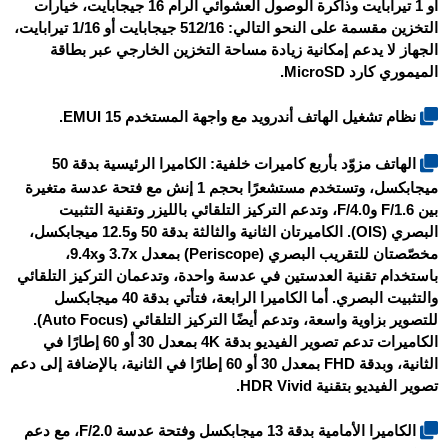
أو 1 تيرابايت وذاكرة الوصول العشوائي الرام 16 جيجابايت، خيارات
التخزين مقسمة على النحو التالي: 512/16 جيجابايت أو 1/16 تيرابايت،
الجهاز لا يدعم إمكانية زيادة مساحة التخزين الخارجي عبر بطاقة
الميموري كارد MicroSD.
نظام تشغيل الهاتف أندرويد مع واجهة المستخدم EMUI 15.
الهاتف مزوّد بأربع كاميرات خلفية: الكاميرا الرئيسية بدقة 50
ميجابكسل، وتستخدم مستشعرًا بحجم 1 إنش مع فتحة عدسة متغيرة
بين F/1.6 وF/4.0، وتدعم التركيز التلقائي بالليزر وتقنية التثبيت
البصري (OIS). الكاميرتان الثانية والثالثة بدقة 50 و12.5 ميجابكسل،
مخصّصتان للتقريب البصري (Periscope) بمعدل 3.7x و9.4x،
باستخدام تقنية العدستين في عدسة واحدة، وتدعمان التركيز التلقائي
والتثبيت البصري. أما الكاميرا الرابعة، فتأتي بدقة 40 ميجابكسل
للتصوير بزاوية واسعة، وتدعم أيضًا التركيز التلقائي (Auto Focus).
الكاميرات تدعم تصوير الفيديو بدقة 4K بمعدل 30 أو 60 إطارًا في
الثانية، وبدقة FHD بمعدل 30 أو 60 إطارًا في الثانية، بالإضافة إلى دعم
تصوير الفيديو بتقنية HDR Vivid.
الكاميرا الأمامية بدقة 13 ميجابكسل وفتحة عدسة F/2.0، مع دعم