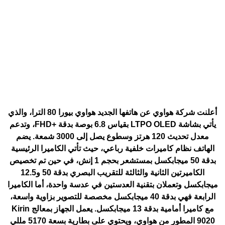
أعلنت شركة هواوي عن هاتفها الجديد هواوي بيورا 80 الترا، والذي
يأتي بشاشة LTPO OLED بقياس 6.8 بوصة بدقة +FHD، وتدعم
معدل تحديث 120 هرتز وسطوع يصل إلى 3000 شمعة. يضم
الهاتف نظام كاميرات خلفية رباعي، حيث تأتي الكاميرا الرئيسية
بدقة 50 ميجابكسل بمستشعر بحجم 1 إنش، في حين تم تخصيص
الكاميرتين الثانية والثالثة للتقريب البصري بدقة 50 و12.5
ميجابكسل وتعملان بتقنية العدستين في عدسة واحدة، أما الكاميرا
الرابعة فهي بدقة 40 ميجابكسل مخصصة للتصوير بزاوية واسعة،
مع كاميرا أمامية بدقة 13 ميجابكسل. يعمل الجهاز بمعالج Kirin
9020 المطور من هواوي، ويحتوي على بطارية بسعة 5170 مللي