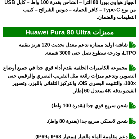
الجهاز هواوي بيورا 80 الترا – الشاحن بقدرة 100 واط – كابل USB
من نوع Type-C – كافر للحماية – دبوس الشرائح – كتيب
التعليمات والضمان.
مميزات Huawei Pura 80 Ultra
شاشة اوليد ممتازة تدعم معدل تحديث 120 هرتز بتقنية
LTPO، ودرجة سطوع تصل حتى 3000 شمعة.
مجموعة الكاميرات الخلفية تقدم أداء قوي جدا في جميع أوضاع
التصوير، وتدعم ميزات رائعة مثل التقريب البصري والرقمي حتى
100x، والتثبيت البصري OIS، والتركيز التلقائي بالليزر، وتصوير
الفيديو بدقة 4K بمعدل 60 إطار.
شحن سريع قوي جدا (بقدرة 100 واط).
شحن لاسلكي سريع جدا (بقدرة 80 واط).
دعم مقاومة الماء والغبار (بمعيار IP68 وIP69).