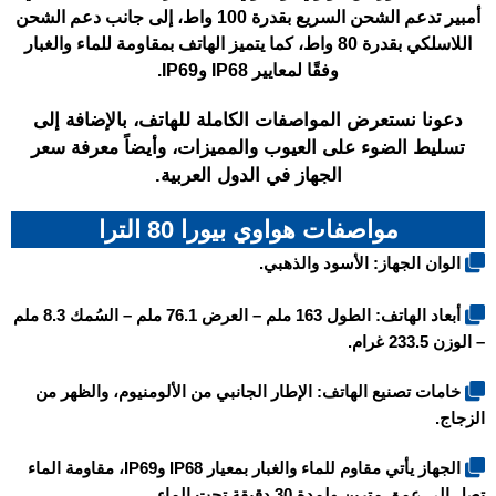
أمبير تدعم الشحن السريع بقدرة 100 واط، إلى جانب دعم الشحن
اللاسلكي بقدرة 80 واط، كما يتميز الهاتف بمقاومة للماء والغبار
وفقًا لمعايير IP68 وIP69.
دعونا نستعرض المواصفات الكاملة للهاتف، بالإضافة إلى
تسليط الضوء على العيوب والمميزات، وأيضاً معرفة سعر
الجهاز في الدول العربية.
مواصفات هواوي بيورا 80 الترا
الوان الجهاز: الأسود والذهبي.
أبعاد الهاتف: الطول 163 ملم – العرض 76.1 ملم – السُمك 8.3 ملم
– الوزن 233.5 غرام.
خامات تصنيع الهاتف: الإطار الجانبي من الألومنيوم، والظهر من
الزجاج.
الجهاز يأتي مقاوم للماء والغبار بمعيار IP68 وIP69، مقاومة الماء
تصل الى عمق مترين ولمدة 30 دقيقة تحت الماء.