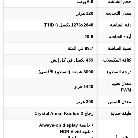
حجم الشاشة
6.8 بوصة
معدل التحديث
120 هرتز
دقة الشاشة
1276x2848 بكسل (+FHD)
أبعاد الشاشة
20:9
نسبة الشاشة
89.7 في المئة
كثافة البيكسلات
459 بكسل في كل إنش
درجة السطوع
3000 شمعة (السطوع الأقصى)
معدل تعتيم
1440 هرتز
PWM
معدل اللمس
300 هرتز
طبقة حماية
زجاج Crystal Armor Kunlun 2
• خاصية Always-on display
• تقنية HDR Vivid