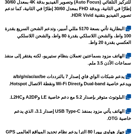
للتركيز التلقائي (Auto Focus) وتصوير الفيديو بدقة 4K بمعدل 30/60
إطارًا في الثانية، وبدقة FHD بمعدل 30/60 إطارًا في الثانية، كما تدعم
تصوير الفيديو بتقنية HDR Vivid.
البطارية تأتي بسعة 5170 مللي أمبير، وتدعم الشحن السريع بقدرة
100 واط، والشحن اللاسلكي بقدرة 80 واط، والشحن اللاسلكي
العكسي بقدرة 20 واط.
الهاتف مزود بسماعتين تعملان بنظام ستيريو، لكنه يفتقر إلى منفذ
سماعات الأذن 3.5 ملم.
يدعم شبكات الواي فاي إصدار 7 بالترددات a/b/g/n/ac/ax/be
ويدعم خاصية Dual-band وWi-Fi Direct ونقطة الاتصال Hotspot.
البلوتوث متوفر بإصدار 5.2 مع دعم خاصية LE وA2DP وL2HC.
الهاتف يأتي مزود بمنفذ USB Type-C إصدار 3.1، الذي يدعم
خاصية OTG.
جهاز هواوي بيورا 80 الترا يدعم نظام تحديد المواقع العالمي GPS