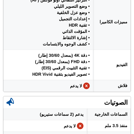
• التركيز التلقائي اوتو فوكس (AF)
• وضع التصوير الليلي
• وضع عزل الخلفية
• إعدادات التجميل
مميزات الكاميرا
• تقنية HDR
• المؤقت الذاتي
• إشارة الالتقاط
• كشف الوجوه والابتسامات
• دقة 4K (بمعدل 30/60 إطار)
• دقة FHD (بمعدل 30/60 إطار)
الفيديو
• تقنية التثبيت الرقمي (EIS)
• تصوير الفيديو بتقنية HDR Vivid
فلاش
لا يدعم
الصوتيات
السماعات الخارجية
يدعم (2 سماعات ستيريو)
منفذ 3.5 ملم
لا يدعم