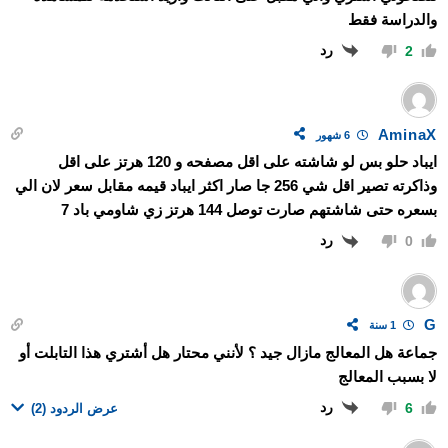
والدراسة فقط
رد
2
AminaX
6 شهور
ايباد حلو بس لو شاشته على اقل مصفحه و 120 هرتز على اقل
وذاكرته تصير اقل شي 256 جا صار اكثر ايباد قيمه مقابل سعر لان الي
بسعره حتى شاشتهم صارت توصل 144 هرتز زي شاومي باد 7
رد
0
G
1 سنة
جماعة هل المعالج مازال جيد ؟ لأنني محتار هل أشتري هذا التابلت أو
لا بسبب المعالج
رد
6
عرض الردود
(2)