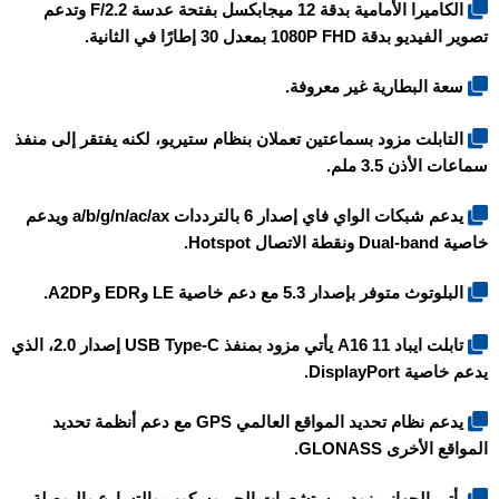
الكاميرا الأمامية بدقة 12 ميجابكسل بفتحة عدسة F/2.2 وتدعم
تصوير الفيديو بدقة 1080P FHD بمعدل 30 إطارًا في الثانية.
سعة البطارية غير معروفة.
التابلت مزود بسماعتين تعملان بنظام ستيريو، لكنه يفتقر إلى منفذ
سماعات الأذن 3.5 ملم.
يدعم شبكات الواي فاي إصدار 6 بالترددات a/b/g/n/ac/ax ويدعم
خاصية Dual-band ونقطة الاتصال Hotspot.
البلوتوث متوفر بإصدار 5.3 مع دعم خاصية LE وEDR وA2DP.
تابلت ايباد 11 A16 يأتي مزود بمنفذ USB Type-C إصدار 2.0، الذي
يدعم خاصية DisplayPort.
يدعم نظام تحديد المواقع العالمي GPS مع دعم أنظمة تحديد
المواقع الأخرى GLONASS.
يأتي الجهاز مزود بمستشعرات الجيروسكوب والتسارع والبوصلة