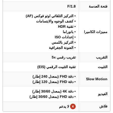
فتحة العدسة
F/1.8
• التركيز التلقائي اوتو فوكس (AF)
• كشف الوجوه والابتسامات
• تقنية HDR
مميزات الكاميرا
• بانوراما
• إعدادات ISO
• التركيز باللمس
• العنونة الجغرافية
التقريب
تقريب رقمي 5x
التثبيت
تقنية التثبيت الرقمي (EIS)
• دقة FHD (بمعدل 240 إطار)
Slow Motion
• دقة FHD (بمعدل 120 إطار)
• دقة 4K (بمعدل 30/60 إطار)
الفيديو
• دقة FHD (بمعدل 30/60 إطار)
فلاش
لا يدعم