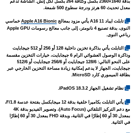
بدقة 1640×2360 بكسل وكثافة 264 بكسل لكل إنش. الشاشة تدعم
معدل تحديث 60 هرتز ودرجة سطوع 500 شمعة.
تابلت ايباد 11 A16 يأتي مزود بمعالج
Apple A16 Bionic
خماسي
النوى، بدقة تصنيع 4 نانومتر، إلى جانب معالج رسومات Apple GPU
رباعي النوى.
التابلت يأتي بذاكرة تخزين داخلية 128 أو 256 أو 512 جيجابايت
وذاكرة الوصول العشوائي الرام 6 جيجابايت، خيارات التخزين مقسمة
على النحو التالي: 128/6 جيجابايت أو 256/6 جيجابايت أو 512/6
جيجابايت، الجهاز لا يدعم إمكانية زيادة مساحة التخزين الخارجي عبر
بطاقة الميموري كارد MicroSD.
نظام تشغيل الجهاز iPadOS 18.3.2.
يأتي التابلت بكاميرا خلفية بدقة 12 ميجابكسل بفتحة عدسة F/1.8،
مع دعم التركيز التلقائي (Auto Focus)، وتصوير الفيديو بدقة 4K
بمعدل 30 أو 60 إطارًا في الثانية، وبدقة FHD بمعدل 30 أو 60 إطارًا
في الثانية.