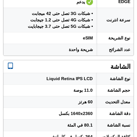
EDGE
يدعم
• شبكات 3G تصل حتى 42 ميجابت
سرعة انترنت
• شبكات 4G تصل حتى 1.2 جيجابت
• شبكات 5G تصل حتى 3.7 جيجابايت
نوع الشريحة
eSIM
عدد الشرائح
شريحة واحدة
الشاشة
نوع الشاشة
Liquid Retina IPS LCD
حجم الشاشة
11.0 بوصة
معدل التحديث
60 هرتز
دقة الشاشة
1640x2360 بكسل
نسبة الشاشة
80.1 في المئة
كثافة البيكسلات
264 بكسل في كل إنش