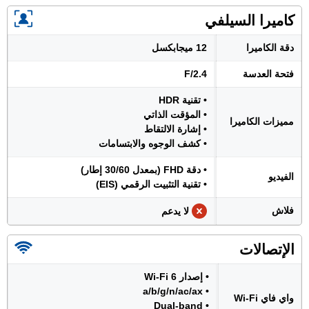
كاميرا السيلفي
دقة الكاميرا
12 ميجابكسل
فتحة العدسة
F/2.4
• تقنية HDR
• المؤقت الذاتي
مميزات الكاميرا
• إشارة الالتقاط
• كشف الوجوه والابتسامات
• دقة FHD (بمعدل 30/60 إطار)
الفيديو
• تقنية التثبيت الرقمي (EIS)
فلاش
لا يدعم
الإتصالات
• إصدار Wi-Fi 6
• a/b/g/n/ac/ax
واي فاي Wi-Fi
• Dual-band