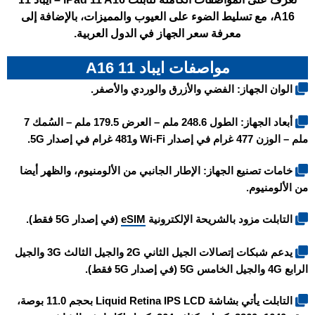
A16، مع تسليط الضوء على العيوب والمميزات، بالإضافة إلى
معرفة سعر الجهاز في الدول العربية.
مواصفات ايباد 11 A16
الوان الجهاز: الفضي والأزرق والوردي والأصفر.
أبعاد الجهاز: الطول 248.6 ملم – العرض 179.5 ملم – السُمك 7
ملم – الوزن 477 غرام في إصدار Wi-Fi و481 غرام في إصدار 5G.
خامات تصنيع الجهاز: الإطار الجانبي من الألومنيوم، والظهر أيضا
من الألومنيوم.
التابلت مزود بالشريحة الإلكترونية
eSIM
(في إصدار 5G فقط).
يدعم شبكات إتصالات الجيل الثاني 2G والجيل الثالث 3G والجيل
الرابع 4G والجيل الخامس 5G (في إصدار 5G فقط).
التابلت يأتي بشاشة Liquid Retina IPS LCD بحجم 11.0 بوصة،