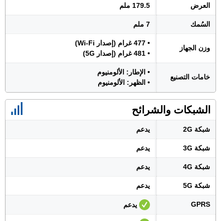
العرض
179.5 ملم
السُمك
7 ملم
• 477 غرام (إصدار Wi-Fi)
وزن الجهاز
• 481 غرام (إصدار 5G)
• الإطار: الألومنيوم
خامات التصنيع
• الظهر: الألومنيوم
الشبكات والشرائح
شبكة 2G
يدعم
شبكة 3G
يدعم
شبكة 4G
يدعم
شبكة 5G
يدعم
GPRS
يدعم