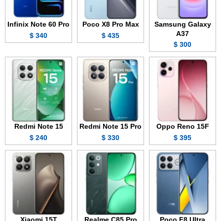
Infinix Note 60 Pro
Poco X8 Pro Max
Samsung Galaxy
A37
340 $
435 $
300 $
Redmi Note 15
Redmi Note 15 Pro
Oppo Reno 15F
240 $
330 $
395 $
Xiaomi 15T
Realme C85 Pro
Poco F8 Ultra