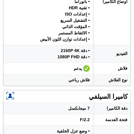
أوضاع الكاميرا
• بانوراما
• تقنية HDR
• إعدادات ISO
• التشغيل السريع
• المؤقت الذاتي
• الالتقاط المستمر
• إعدادات توازن اللون الأبيض
• دقة 2160P 4K
الفيديو
• دقة 1080P FHD
فلاش
يدعم
نوع الفلاش
فلاش رباعي
كاميرا السيلفي
دقة الكاميرا
7 ميجابكسل
فتحة العدسة
F/2.2
• وضع عزل الخلفية