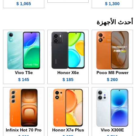
1,065 $
1,300 $
أحدث الأجهزة
Vivo T5e
Honor X6e
Poco M8 Power
145 $
185 $
260 $
Infinix Hot 70 Pro
Honor X7e Plus
Vivo X300E