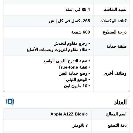
نسبة الشاشة
85.4 في المئة
كثافة البيكسلات
265 بكسل في كل إنش
درجة السطوع
600 شمعة
• زجاج مقاوم للخدش
طبقة حماية
• طلاء مقاوم للزيوت وبصمات الأصابع
• تقنية التدرج اللوني الواسع
• تقنية True-tone
وظائف أخرى
• وضع حماية العين
• الوضع الليلي
• 16 مليون لون
العتاد
اسم المعالج
Apple A12Z Bionic
دقة التصنيع
7 نانومتر