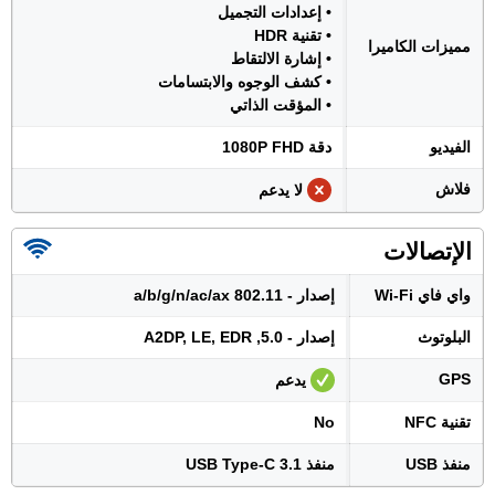
• إعدادات التجميل
• تقنية HDR
مميزات الكاميرا
• إشارة الالتقاط
• كشف الوجوه والابتسامات
• المؤقت الذاتي
الفيديو
دقة 1080P FHD
فلاش
لا يدعم
الإتصالات
واي فاي Wi-Fi
إصدار - 802.11 a/b/g/n/ac/ax
البلوتوث
إصدار - 5.0, A2DP, LE, EDR
GPS
يدعم
تقنية NFC
No
منفذ USB
منفذ USB Type-C 3.1