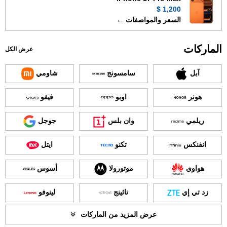
1,200 $
السعر والمواصفات ←
الماركات
عرض الكل
آبل
سامسونج
شاومي
هونر
اوبو
فيفو
ريلمي
وان بلس
جوجل
انفنكس
تكنو
ايتل
هواوي
موتورولا
أسوس
زد تي إي
ناثينج
لينوفو
عرض المزيد من الماركات