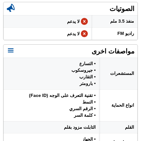
الصوتيات
منفذ 3.5 ملم
لا يدعم
راديو FM
لا يدعم
مواصفات اخرى
• التسارع
• جيروسكوب
المستشعرات
• التقارب
• بارومتر
• تقنية التعرف على الوجه (Face ID)
• النمط
انواع الحماية
• الرقم السري
• كلمة السر
القلم
التابلت مزود بقلم
• الجهاز