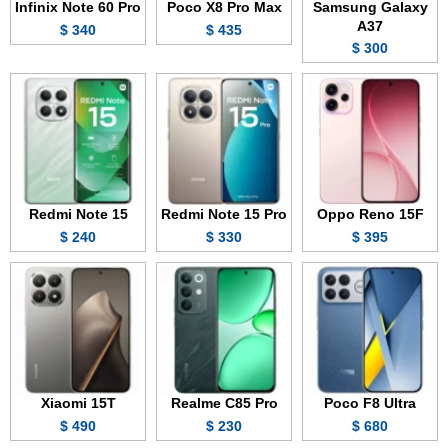
Infinix Note 60 Pro
Poco X8 Pro Max
Samsung Galaxy
A37
340 $
435 $
300 $
Redmi Note 15
Redmi Note 15 Pro
Oppo Reno 15F
240 $
330 $
395 $
Xiaomi 15T
Realme C85 Pro
Poco F8 Ultra
490 $
230 $
680 $