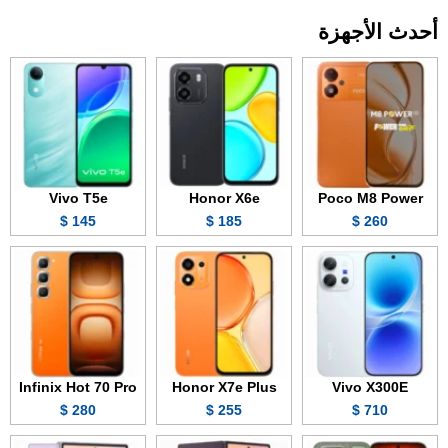
أحدث الأجهزة
Vivo T5e
Honor X6e
Poco M8 Power
145 $
185 $
260 $
Infinix Hot 70 Pro
Honor X7e Plus
Vivo X300E
280 $
255 $
710 $