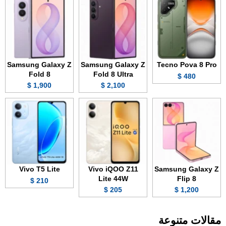
Samsung Galaxy Z
Samsung Galaxy Z
Tecno Pova 8 Pro
Fold 8
Fold 8 Ultra
480 $
1,900 $
2,100 $
Vivo T5 Lite
Vivo iQOO Z11
Samsung Galaxy Z
Lite 44W
Flip 8
210 $
205 $
1,200 $
مقالات متنوعة