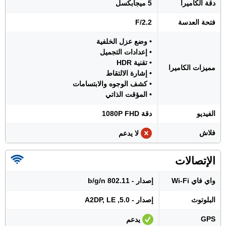
دقة الكاميرا
5 ميجابكسل
فتحة العدسة
F/2.2
• وضع عزل الخلفية
• إعدادات التجميل
• تقنية HDR
مميزات الكاميرا
• إشارة الالتقاط
• كشف الوجوه والابتسامات
• المؤقت الذاتي
الفيديو
دقة 1080P FHD
فلاش
لا يدعم
الإتصالات
واي فاي Wi-Fi
إصدار - 802.11 b/g/n
البلوتوث
إصدار - 5.0, A2DP, LE
GPS
يدعم