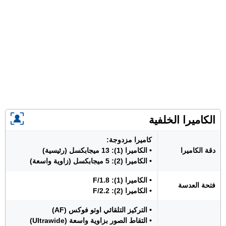
الكاميرا الخلفية
كاميرا مزدوجة:
دقة الكاميرا
• الكاميرا (1): 13 ميجابكسل (رئيسية)
• الكاميرا (2): 5 ميجابكسل (زاوية واسعة)
• الكاميرا (1): F/1.8
فتحة العدسة
• الكاميرا (2): F/2.2
• التركيز التلقائي اوتو فوكس (AF)
• التقاط الصور بزاوية واسعة (Ultrawide)