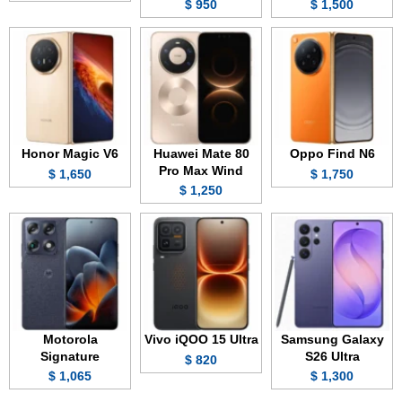
950 $
1,500 $
Honor Magic V6
Huawei Mate 80
Oppo Find N6
Pro Max Wind
1,650 $
1,750 $
1,250 $
Motorola
Vivo iQOO 15 Ultra
Samsung Galaxy
Signature
S26 Ultra
820 $
1,065 $
1,300 $