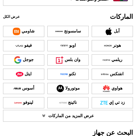
الماركات
عرض الكل
آبل
سامسونج
شاومي
هونر
اوبو
فيفو
ريلمي
وان بلس
جوجل
انفنكس
تكنو
ايتل
هواوي
موتورولا
أسوس
زد تي إي
ناثينج
لينوفو
عرض المزيد من الماركات
البحث عن جهاز