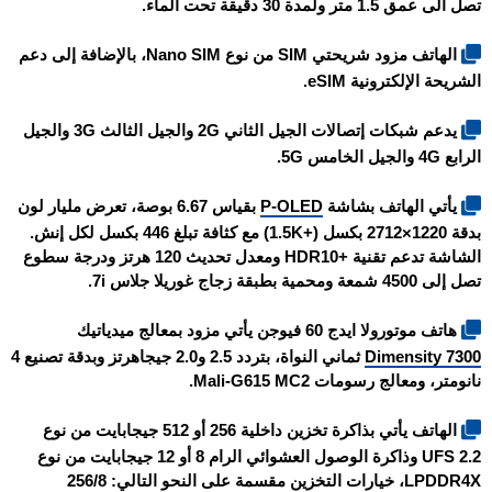
تصل الى عمق 1.5 متر ولمدة 30 دقيقة تحت الماء.
الهاتف مزود شريحتي SIM من نوع Nano SIM، بالإضافة إلى دعم
الشريحة الإلكترونية eSIM.
يدعم شبكات إتصالات الجيل الثاني 2G والجيل الثالث 3G والجيل
الرابع 4G والجيل الخامس 5G.
يأتي الهاتف بشاشة
P-OLED
بقياس 6.67 بوصة، تعرض مليار لون
بدقة 1220×2712 بكسل (+1.5K) مع كثافة تبلغ 446 بكسل لكل إنش.
الشاشة تدعم تقنية +HDR10 ومعدل تحديث 120 هرتز ودرجة سطوع
تصل إلى 4500 شمعة ومحمية بطبقة زجاج غوريلا جلاس 7i.
هاتف موتورولا ايدج 60 فيوجن يأتي مزود بمعالج ميدياتيك
Dimensity 7300
ثماني النواة، بتردد 2.5 و2.0 جيجاهرتز وبدقة تصنيع 4
نانومتر، ومعالج رسومات Mali-G615 MC2.
الهاتف يأتي بذاكرة تخزين داخلية 256 أو 512 جيجابايت من نوع
UFS 2.2 وذاكرة الوصول العشوائي الرام 8 أو 12 جيجابايت من نوع
LPDDR4X، خيارات التخزين مقسمة على النحو التالي: 256/8