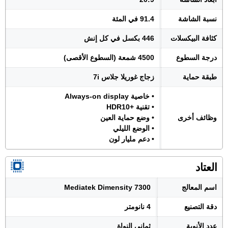
نسبة الشاشة
91.4 في المئة
كثافة البيكسلات
446 بكسل في كل إنش
درجة السطوع
4500 شمعة (السطوع الأقصى)
طبقة حماية
زجاج غوريلا جلاس 7i
• خاصية Always-on display
• تقنية +HDR10
وظائف أخرى
• وضع حماية العين
• الوضع الليلي
• دعم مليار لون
العتاد
اسم المعالج
Mediatek Dimensity 7300
دقة التصنيع
4 نانومتر
عدد الأنوية
ثماني النواة