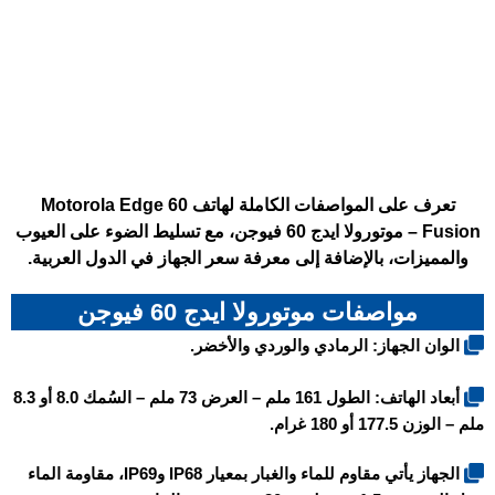
تعرف على المواصفات الكاملة لهاتف Motorola Edge 60
Fusion – موتورولا ايدج 60 فيوجن، مع تسليط الضوء على العيوب
والمميزات، بالإضافة إلى معرفة سعر الجهاز في الدول العربية.
مواصفات موتورولا ايدج 60 فيوجن
الوان الجهاز: الرمادي والوردي والأخضر.
أبعاد الهاتف: الطول 161 ملم – العرض 73 ملم – السُمك 8.0 أو 8.3
ملم – الوزن 177.5 أو 180 غرام.
الجهاز يأتي مقاوم للماء والغبار بمعيار IP68 وIP69، مقاومة الماء