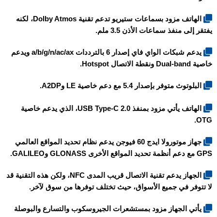
الهاتف مزود بسماعات ستيريو تدعم تقنية Dolby Atmos، لكنه
يفتقر إلى منفذ سماعات الأذن 3.5 ملم.
يدعم شبكات الواي فاي إصدار 6 بالترددات a/b/g/n/ac/ax ويدعم
خاصية Dual-band ونقطة الاتصال Hotspot.
البلوتوث متوفر بإصدار 5.4 مع دعم خاصية LE وA2DP.
الهاتف يأتي مزود بمنفذ USB Type-C 2.0، الذي يدعم خاصية
OTG.
جهاز موتورولا ايدج 60 فيوجن يدعم نظام تحديد المواقع العالمي
GPS مع دعم أنظمة تحديد المواقع الأخرى GLONASS وGALILEO.
الجهاز يدعم تقنية الاتصال قريب المدى NFC، ولكن هذه التقنية قد
لا تتوفر في جميع الأسواق، حيث تختلف توفرها من سوق لآخر.
يأتي الجهاز مزود بمستشعرات الجيروسكوب والتسارع والبوصلة