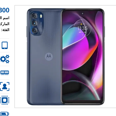
300 $
اسم ال
الماركة
الفئة: