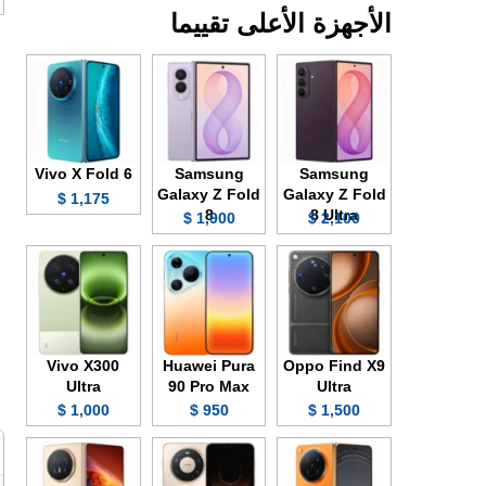
الأجهزة الأعلى تقييما
Vivo X Fold 6
Samsung
Samsung
Galaxy Z Fold
Galaxy Z Fold
1,175 $
8
8 Ultra
1,900 $
2,100 $
Vivo X300
Huawei Pura
Oppo Find X9
Ultra
90 Pro Max
Ultra
1,000 $
950 $
1,500 $