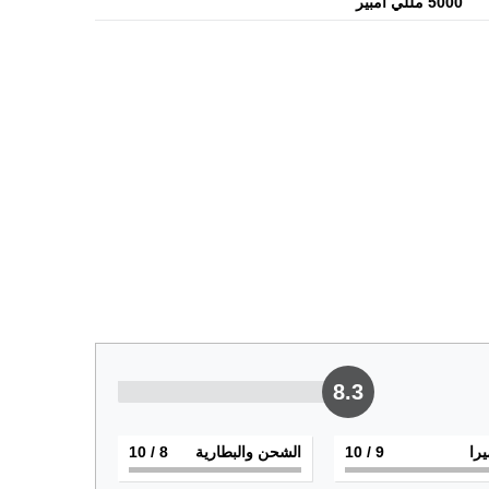
5000 مللي أمبير
8.3
يرا
9
/ 10
الشحن والبطارية
8
/ 10