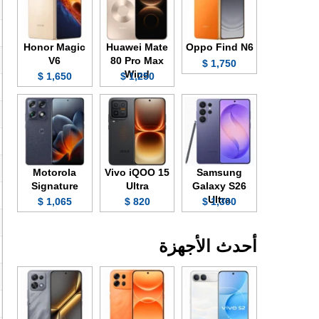
Honor Magic
Huawei Mate
Oppo Find N6
V6
80 Pro Max
1,750 $
Wind
1,650 $
1,250 $
Motorola
Vivo iQOO 15
Samsung
Signature
Ultra
Galaxy S26
Ultra
1,065 $
820 $
1,300 $
أحدث الأجهزة