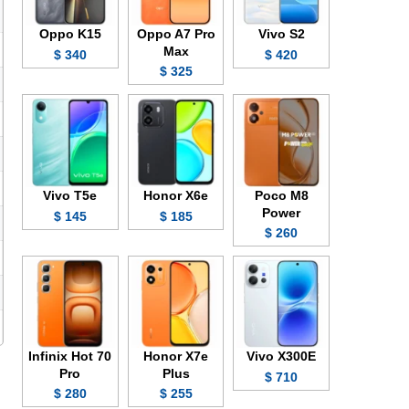
Oppo K15
Oppo A7 Pro
Vivo S2
Max
340 $
420 $
325 $
Vivo T5e
Honor X6e
Poco M8
Power
145 $
185 $
260 $
Infinix Hot 70
Honor X7e
Vivo X300E
Pro
Plus
710 $
280 $
255 $