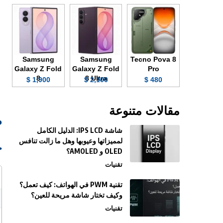
Samsung
Samsung
Tecno Pova 8
Galaxy Z Fold
Galaxy Z Fold
Pro
8
8 Ultra
1,900 $
2,100 $
480 $
مقالات متنوعة
صو
شاشة IPS LCD: الدليل الكامل
لمميزاتها وعيوبها وهل ما زالت تنافس
ج
OLED و AMOLED؟
تقنيات
تقنية PWM في الهواتف: كيف تعمل؟
وكيف تختار شاشة مريحة للعين؟
تقنيات