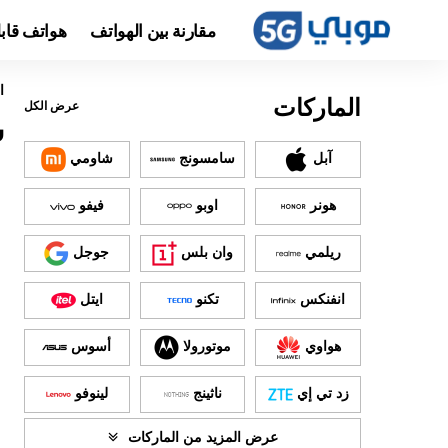
مقارنة بين الهواتف
هواتف قاب
ا
الماركات
عرض الكل
س
آبل
سامسونج
شاومي
هونر
اوبو
فيفو
ريلمي
وان بلس
جوجل
انفنكس
تكنو
ايتل
هواوي
موتورولا
أسوس
زد تي إي
ناثينج
لينوفو
عرض المزيد من الماركات