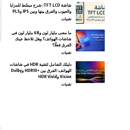
شاشة TFT LCD: شرح مبسّط للمزايا
والعيوب والفرق بينها وبين IPS وPLS
تقنيات
ما معنى مليار لون و68 مليار لون في
شاشات الهواتف؟ وهل تلاحظ عينك
الفرق فعلًا؟
تقنيات
دليلك الشامل لتقنية HDR في شاشات
الهواتف: الفرق بين +HDR10 وDolby
Vision وHDR Vivid
تقنيات