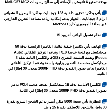
وبدقة تصنيع 6 نانومتر، بالإضافة إلى معالج رسومات Mali-G57 MC2.
يأتي بذاكرة تخزين داخلية 128 جيجابايت وذاكرة الوصول العشوائي
الرام 8 جيجابايت، الجهاز يدعم إمكانية زيادة مساحة التخزين الخارجي
عبر بطاقة الميموري كارد MicroSD.
نظام تشغيل الهاتف أندرويد 15.
الهاتف يأتي بكاميرا خلفية ثنائية، الكاميرا الرئيسية بدقة 50
ميجابكسل مع فتحة عدسة F/1.8 وتدعم التركيز التلقائي (Auto
Focus) وتقنية التثبيت البصري (
OIS
)، والكاميرا الثانية بدقة 8
ميجابكسل مخصصة للتصوير بزاوية واسعة وتدعم التركيز التلقائي.
الكاميرا تدعم تصوير الفيديو بدقة 1080P FHD بمعدل 30 إطارًا في
الثانية.
الكاميرا الأمامية بدقة 16 ميجابكسل بفتحة عدسة F/2.4 تدعم
تصوير الفيديو بدقة 1080P FHD بمعدل 30 إطارًا في الثانية.
البطارية تأتي بسعة 5000 مللي أمبير تدعم الشحن السريع بقدرة
30 واط، والشحن اللاسلكي بقدرة 15 واط.