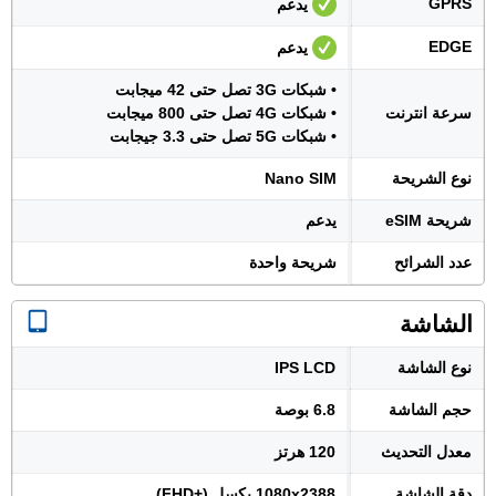
GPRS
يدعم
EDGE
يدعم
• شبكات 3G تصل حتى 42 ميجابت
سرعة انترنت
• شبكات 4G تصل حتى 800 ميجابت
• شبكات 5G تصل حتى 3.3 جيجابت
نوع الشريحة
Nano SIM
شريحة eSIM
يدعم
عدد الشرائح
شريحة واحدة
الشاشة
نوع الشاشة
IPS LCD
حجم الشاشة
6.8 بوصة
معدل التحديث
120 هرتز
دقة الشاشة
1080x2388 بكسل (+FHD)