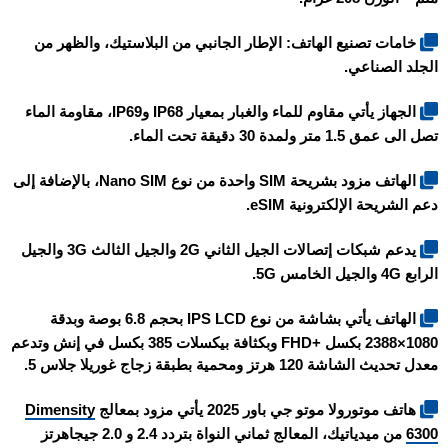
خامات تصنيع الهاتف: الإطار الجانبي من البلاستيك، والظهر من
الجلد الصناعي.
الجهاز يأتي مقاوم للماء والغبار بمعيار IP68 وIP69، مقاومة الماء
تصل الى عمق 1.5 متر ولمدة 30 دقيقة تحت الماء.
الهاتف مزود بشريحة SIM واحدة من نوع Nano SIM، بالإضافة إلى
دعم الشريحة الإلكترونية eSIM.
يدعم شبكات إتصالات الجيل الثاني 2G والجيل الثالث 3G والجيل
الرابع 4G والجيل الخامس 5G.
الهاتف يأتي بشاشة من نوع IPS LCD بحجم 6.8 بوصة وبدقة
1080×2388 بكسل +FHD وبكثافة بيكسلات 385 بكسل في إنش وتدعم
معدل تحديث الشاشة 120 هرتز ومحمية بطبقة زجاج غوريلا جلاس 5.
هاتف موتورولا موتو جي باور 2025 يأتي مزود بمعالج
Dimensity
6300
من ميدياتيك، المعالج ثماني النواة بتردد 2.4 و 2.0 جيجاهرتز