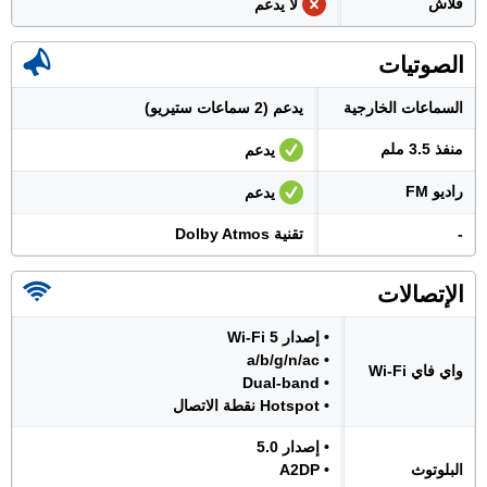
فلاش
لا يدعم
الصوتيات
السماعات الخارجية
يدعم (2 سماعات ستيريو)
منفذ 3.5 ملم
يدعم
راديو FM
يدعم
-
تقنية Dolby Atmos
الإتصالات
• إصدار Wi-Fi 5
• a/b/g/n/ac
واي فاي Wi-Fi
• Dual-band
• Hotspot نقطة الاتصال
• إصدار 5.0
البلوتوث
• A2DP