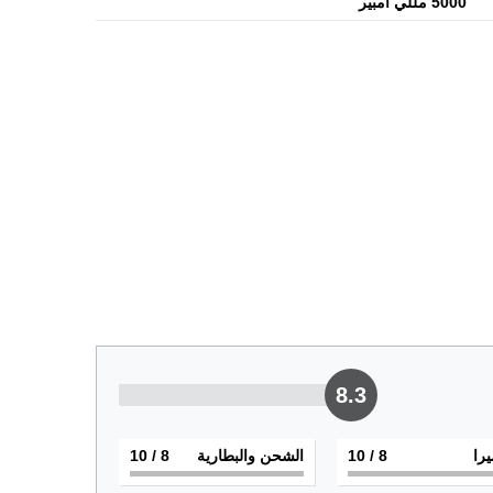
5000 مللي أمبير
8.3
يرا
8
/ 10
الشحن والبطارية
8
/ 10