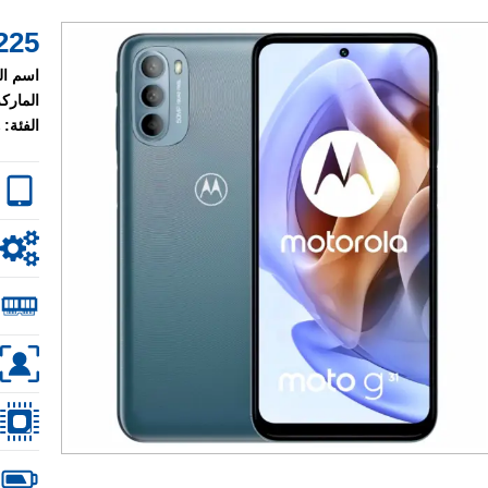
225 $
اسم ال
الماركة
الفئة: