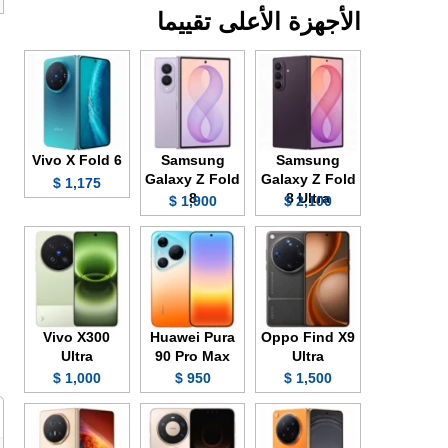
الأجهزة الأعلى تقييما
Vivo X Fold 6
Samsung
Samsung
Galaxy Z Fold
Galaxy Z Fold
1,175 $
8
8 Ultra
1,900 $
2,100 $
Vivo X300
Huawei Pura
Oppo Find X9
Ultra
90 Pro Max
Ultra
1,000 $
950 $
1,500 $