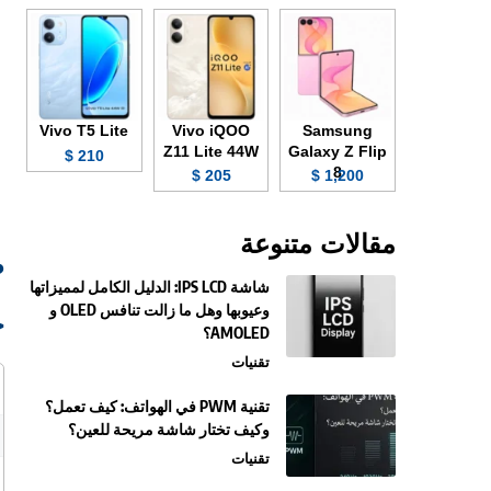
Vivo T5 Lite
Vivo iQOO
Samsung
Z11 Lite 44W
Galaxy Z Flip
210 $
8
205 $
1,200 $
مقالات متنوعة
صو
شاشة IPS LCD: الدليل الكامل لمميزاتها
وعيوبها وهل ما زالت تنافس OLED و
ج
AMOLED؟
تقنيات
تقنية PWM في الهواتف: كيف تعمل؟
وكيف تختار شاشة مريحة للعين؟
تقنيات