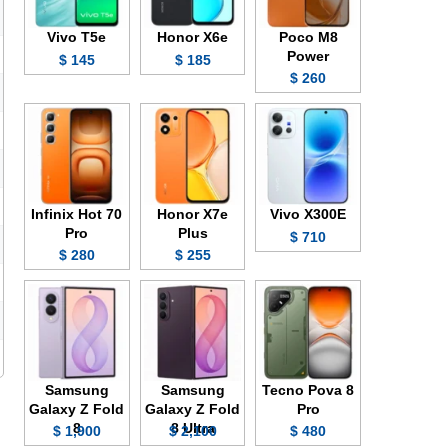
Vivo T5e
Honor X6e
Poco M8
Power
145 $
185 $
260 $
Infinix Hot 70
Honor X7e
Vivo X300E
Pro
Plus
710 $
280 $
255 $
Samsung
Samsung
Tecno Pova 8
Galaxy Z Fold
Galaxy Z Fold
Pro
8
8 Ultra
1,900 $
2,100 $
480 $