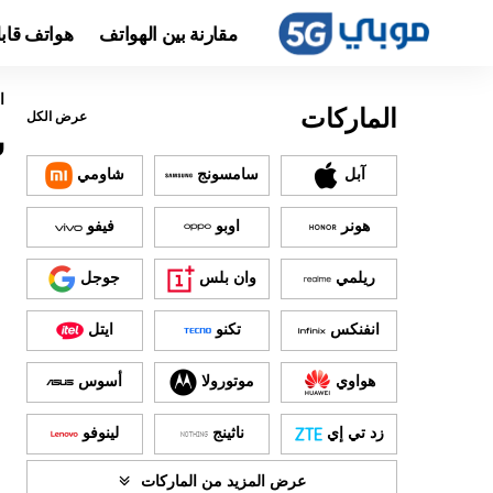
مقارنة بين الهواتف
هواتف قاب
ا
الماركات
عرض الكل
س
آبل
سامسونج
شاومي
هونر
اوبو
فيفو
ريلمي
وان بلس
جوجل
انفنكس
تكنو
ايتل
هواوي
موتورولا
أسوس
زد تي إي
ناثينج
لينوفو
عرض المزيد من الماركات