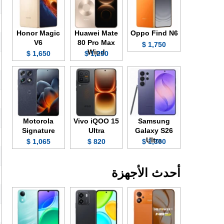
Honor Magic
Huawei Mate
Oppo Find N6
V6
80 Pro Max
1,750 $
Wind
1,650 $
1,250 $
Motorola
Vivo iQOO 15
Samsung
Signature
Ultra
Galaxy S26
Ultra
1,065 $
820 $
1,300 $
أحدث الأجهزة