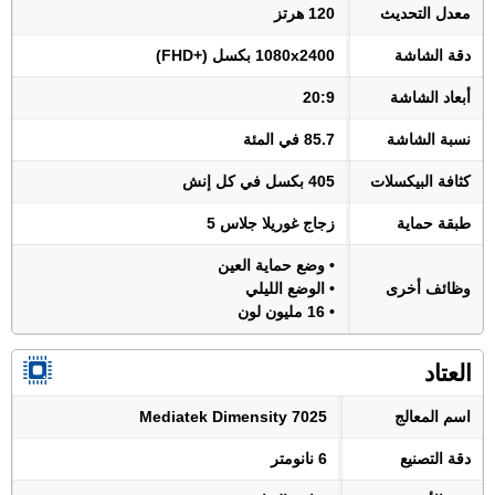
معدل التحديث
120 هرتز
دقة الشاشة
1080x2400 بكسل (+FHD)
أبعاد الشاشة
20:9
نسبة الشاشة
85.7 في المئة
كثافة البيكسلات
405 بكسل في كل إنش
طبقة حماية
زجاج غوريلا جلاس 5
• وضع حماية العين
وظائف أخرى
• الوضع الليلي
• 16 مليون لون
العتاد
اسم المعالج
Mediatek Dimensity 7025
دقة التصنيع
6 نانومتر