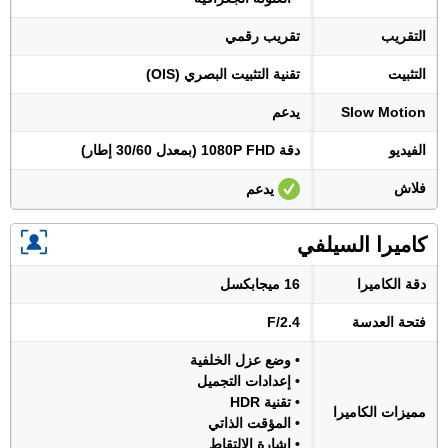
التقريب
تقريب رقمي
التثبيت
تقنية التثبيت البصري (OIS)
Slow Motion
يدعم
الفيديو
دقة 1080P FHD (بمعدل 30/60 إطار)
فلاش
يدعم
كاميرا السيلفي
دقة الكاميرا
16 ميجابكسل
فتحة العدسة
F/2.4
• وضع عزل الخلفية
• إعدادات التجميل
• تقنية HDR
مميزات الكاميرا
• المؤقت الذاتي
• إشارة الالتقاط