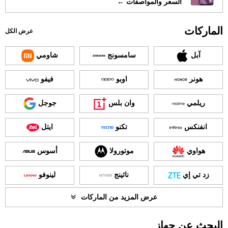
السعر والمواصفات ←
الماركات
عرض الكل
آبل
سامسونج
شاومي
هونر
اوبو
فيفو
ريلمي
وان بلس
جوجل
انفنكس
تكنو
ايتل
هواوي
موتورولا
أسوس
زد تي إي
ناثينج
لينوفو
عرض المزيد من الماركات
البحث عن جهاز