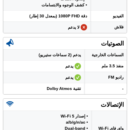
• كشف الوجوه والابتسامات
الفيديو
دقة 1080P FHD (بمعدل 30 إطار)
فلاش
لا يدعم
الصوتيات
السماعات الخارجية
يدعم (2 سماعات ستيريو)
منفذ 3.5 ملم
يدعم
راديو FM
يدعم
-
تقنية Dolby Atmos
الإتصالات
• إصدار Wi-Fi 5
• a/b/g/n/ac
واي فاي Wi-Fi
• Dual-band