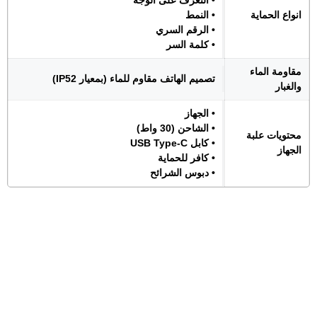
• التعرف على الوجه
انواع الحماية
• النمط
• الرقم السري
• كلمة السر
مقاومة الماء
تصميم الهاتف مقاوم للماء (بمعيار IP52)
والغبار
• الجهاز
• الشاحن (30 واط)
محتويات علبة
• كابل USB Type-C
الجهاز
• كافر للحماية
• دبوس الشرائح