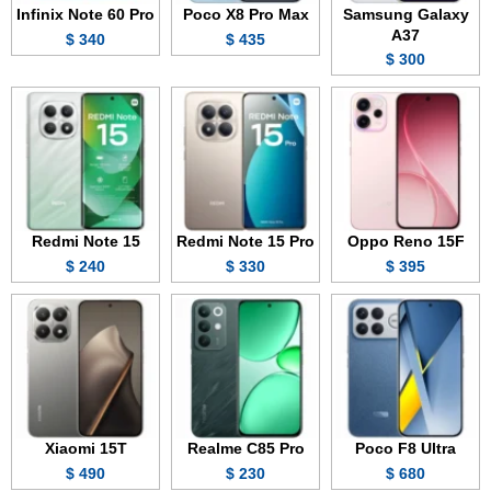
Infinix Note 60 Pro
Poco X8 Pro Max
Samsung Galaxy
A37
340 $
435 $
300 $
Redmi Note 15
Redmi Note 15 Pro
Oppo Reno 15F
240 $
330 $
395 $
Xiaomi 15T
Realme C85 Pro
Poco F8 Ultra
490 $
230 $
680 $