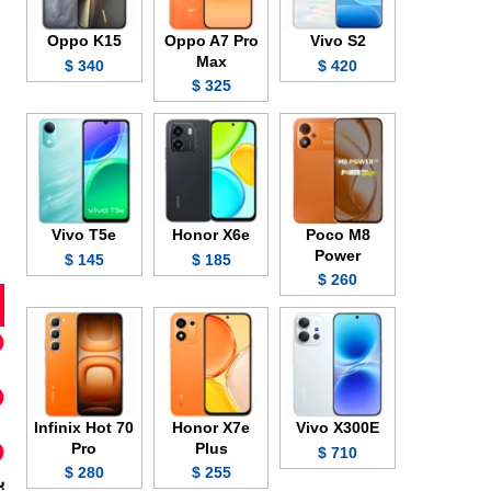
Oppo K15
Oppo A7 Pro
Vivo S2
Max
340 $
420 $
325 $
Vivo T5e
Honor X6e
Poco M8
Power
145 $
185 $
260 $
Infinix Hot 70
Honor X7e
Vivo X300E
Pro
Plus
710 $
280 $
255 $
ب