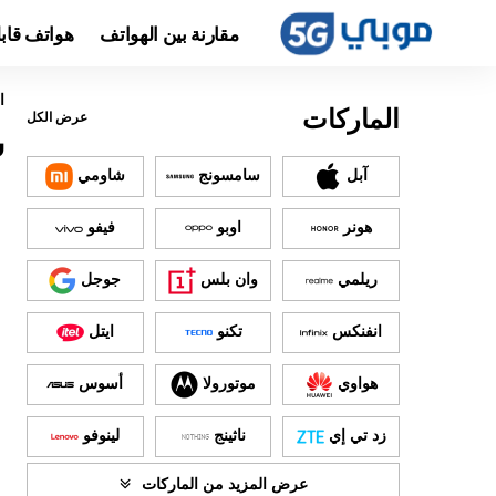
مقارنة بين الهواتف
هواتف قاب
ا
الماركات
عرض الكل
س
آبل
سامسونج
شاومي
هونر
اوبو
فيفو
ريلمي
وان بلس
جوجل
انفنكس
تكنو
ايتل
هواوي
موتورولا
أسوس
زد تي إي
ناثينج
لينوفو
عرض المزيد من الماركات