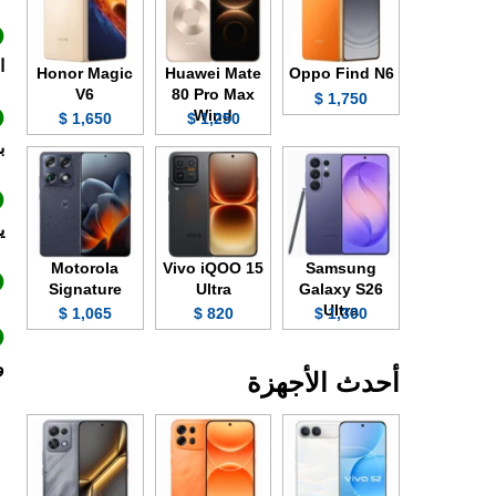
ا
Honor Magic
Huawei Mate
Oppo Find N6
V6
80 Pro Max
1,750 $
Wind
1,650 $
1,250 $
بشك
ي
Motorola
Vivo iQOO 15
Samsung
Signature
Ultra
Galaxy S26
Ultra
1,065 $
820 $
1,300 $
و
أحدث الأجهزة