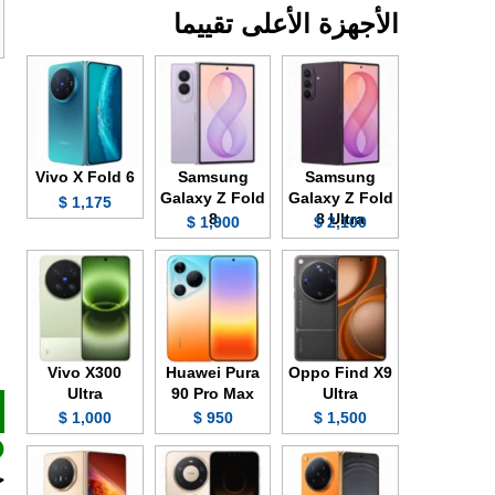
الأجهزة الأعلى تقييما
Vivo X Fold 6
Samsung
Samsung
Galaxy Z Fold
Galaxy Z Fold
1,175 $
8
8 Ultra
1,900 $
2,100 $
Vivo X300
Huawei Pura
Oppo Find X9
Ultra
90 Pro Max
Ultra
1,000 $
950 $
1,500 $
جيج