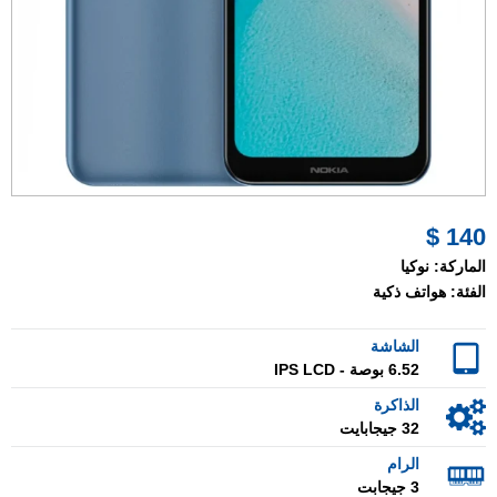
140 $
الماركة:
نوكيا
الفئة:
هواتف ذكية
الشاشة
6.52 بوصة - IPS LCD
الذاكرة
32 جيجابايت
الرام
3 جيجابت