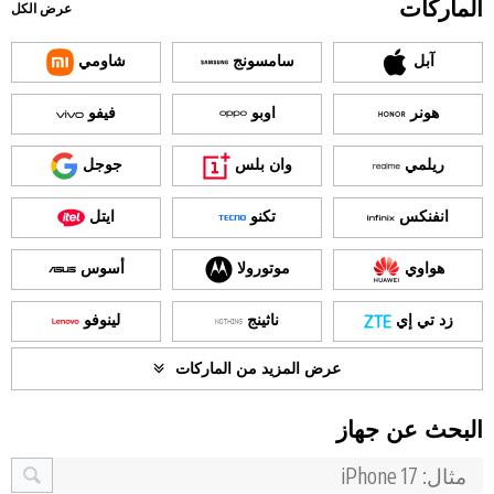
الماركات
عرض الكل
آبل
سامسونج
شاومي
هونر
اوبو
فيفو
ريلمي
وان بلس
جوجل
انفنكس
تكنو
ايتل
هواوي
موتورولا
أسوس
زد تي إي
ناثينج
لينوفو
عرض المزيد من الماركات
البحث عن جهاز