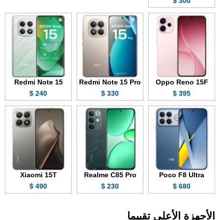
300 $
Redmi Note 15
Redmi Note 15 Pro
Oppo Reno 15F
240 $
330 $
395 $
Xiaomi 15T
Realme C85 Pro
Poco F8 Ultra
490 $
230 $
680 $
الأجهزة الأعلى تقييما