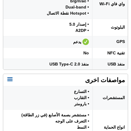
• b/g/n/ac
واي فاي Wi-Fi
• Dual-band
• Hotspot نقطة الاتصال
• إصدار 5.0
البلوتوث
• A2DP
GPS
يدعم
تقنية NFC
No
منفذ USB
منفذ USB Type-C 2.0
مواصفات اخرى
• التسارع
المستشعرات
• التقارب
• بارومتر
• مستشعر بصمة الأصابع (في زر الطاقة)
• التعرف على الوجه
انواع الحماية
• النمط