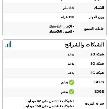
السُمك
8.6 ملم
وزن الجهاز
190 غرام
• الإطار: البلاستيك
خامات التصنيع
• الظهر: البلاستيك
الشبكات والشرائح
شبكة 2G
يدعم
شبكة 3G
يدعم
شبكة 4G
يدعم
GPRS
يدعم
EDGE
يدعم
• شبكات 3G تصل حتى 42 ميجابت
سرعة انترنت
• شبكات 4G تصل حتى 150 ميجابت