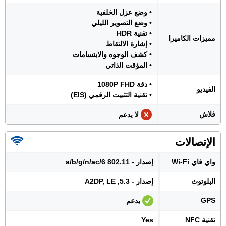
• وضع عزل الخلفية
• وضع التصوير الليلي
• تقنية HDR
مميزات الكاميرا
• إشارة الالتقاط
• كشف الوجوه والابتسامات
• المؤقت الذاتي
• دقة 1080P FHD
الفيديو
• تقنية التثبيت الرقمي (EIS)
فلاش
لا يدعم
الإتصالات
واي فاي Wi-Fi
إصدار - 802.11 a/b/g/n/ac/6
البلوتوث
إصدار - 5.3, A2DP, LE
GPS
يدعم
تقنية NFC
Yes