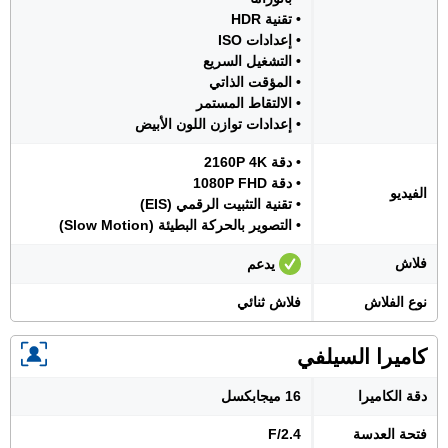
• تقنية HDR
• إعدادات ISO
• التشغيل السريع
• المؤقت الذاتي
• الالتقاط المستمر
• إعدادات توازن اللون الأبيض
• دقة 2160P 4K
• دقة 1080P FHD
الفيديو
• تقنية التثبيت الرقمي (EIS)
• التصوير بالحركة البطيئة (Slow Motion)
فلاش
يدعم
نوع الفلاش
فلاش ثنائي
كاميرا السيلفي
دقة الكاميرا
16 ميجابكسل
فتحة العدسة
F/2.4