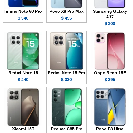
Infinix Note 60 Pro
Poco X8 Pro Max
Samsung Galaxy
A37
340 $
435 $
300 $
Redmi Note 15
Redmi Note 15 Pro
Oppo Reno 15F
240 $
330 $
395 $
Xiaomi 15T
Realme C85 Pro
Poco F8 Ultra