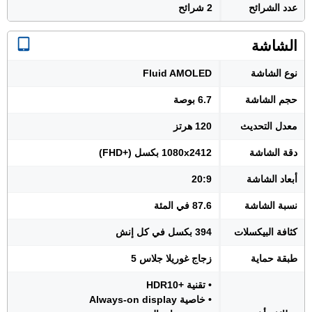
عدد الشرائح
2 شرائح
الشاشة
نوع الشاشة
Fluid AMOLED
حجم الشاشة
6.7 بوصة
معدل التحديث
120 هرتز
دقة الشاشة
1080x2412 بكسل (+FHD)
أبعاد الشاشة
20:9
نسبة الشاشة
87.6 في المئة
كثافة البيكسلات
394 بكسل في كل إنش
طبقة حماية
زجاج غوريلا جلاس 5
• تقنية +HDR10
• خاصية Always-on display