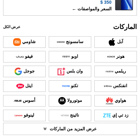
350 $
السعر والمواصفات ←
الماركات
عرض الكل
آبل
سامسونج
شاومي
هونر
اوبو
فيفو
ريلمي
وان بلس
جوجل
انفنكس
تكنو
ايتل
هواوي
موتورولا
أسوس
زد تي إي
ناثينج
لينوفو
عرض المزيد من الماركات