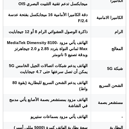
الكاميرا
ميجابكسل تدعم تقنية التثبيت البصري OIS
دقة الكاميرا الأمامية 16 ميجابكسل بفتحة عدسة
الكاميرا الامامية
F/2.4
الرام
ذاكرة الوصول العشوائي الرام 8 أو 12 جيجابايت
الهاتف يأتي مزود MediaTek Dimensity 8100-
المعالج
Max ثماني النواة بتردد 2.85 و 2.0 جيجاهرتز
وبدقة تصنيع 5 نانومتر
الهاتف يدعم شبكات اتصالات الجيل الخامس 5G
شبكة 5G
يمكن أن تصل سرعتها حتى 4.7 جيجابايت
الهاتف يدعم الشحن السريع للبطارية (بقوة 80
الشحن السريع
واط)
الهاتف مزود بمستشعر بصمة الأصابع يأتي مدمج
مستشعر بصمة
في الشاشة
-
الهاتف يأتي مزود بسماعات ستيريو
البطارية
سعة بطارية الهاتف كبيرة (5000 مللي أمبير)