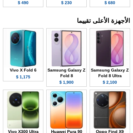
490 $
230 $
680 $
الأجهزة الأعلى تقييما
Vivo X Fold 6
Samsung Galaxy Z
Samsung Galaxy Z
Fold 8
Fold 8 Ultra
1,175 $
1,900 $
2,100 $
Vivo X300 Ultra
Huawei Pura 90
Oppo Find X9