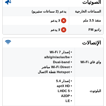
الصوتيات
السماعات الخارجية
يدعم (2 سماعات ستيريو)
منفذ 3.5 ملم
لا يدعم
راديو FM
لا يدعم
الإتصالات
• إصدار Wi-Fi 7
• a/b/g/n/ac/ax/be
واي فاي Wi-Fi
• Dual-band
• Wi-Fi Direct مباشر
• Hotspot نقطة الاتصال
• إصدار 5.4
• aptX HD
البلوتوث
• LHDC 5
• A2DP
• LE