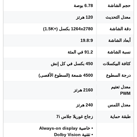
حجم الشاشة
6.78 بوصة
معدل التحديث
120 هرتز
دقة الشاشة
1264x2780 بكسل (+1.5K)
أبعاد الشاشة
19.8:9
نسبة الشاشة
91.2 في المئة
كثافة البيكسلات
450 بكسل في كل إنش
درجة السطوع
4500 شمعة (السطوع الأقصى)
معدل تعتيم
2160 هرتز
PWM
معدل اللمس
240 هرتز
طبقة حماية
زجاج غوريلا جلاس 7i
• خاصية Always-on display
• تقنية Dolby Vision