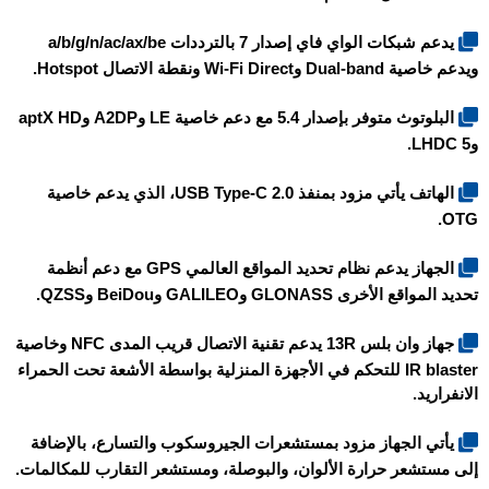
يدعم شبكات الواي فاي إصدار 7 بالترددات a/b/g/n/ac/ax/be
ويدعم خاصية Dual-band وWi-Fi Direct ونقطة الاتصال Hotspot.
البلوتوث متوفر بإصدار 5.4 مع دعم خاصية LE وA2DP وaptX HD
وLHDC 5.
الهاتف يأتي مزود بمنفذ USB Type-C 2.0، الذي يدعم خاصية
OTG.
الجهاز يدعم نظام تحديد المواقع العالمي GPS مع دعم أنظمة
تحديد المواقع الأخرى GLONASS وGALILEO وBeiDou وQZSS.
جهاز وان بلس 13R يدعم تقنية الاتصال قريب المدى NFC وخاصية
IR blaster للتحكم في الأجهزة المنزلية بواسطة الأشعة تحت الحمراء
الانفراريد.
يأتي الجهاز مزود بمستشعرات الجيروسكوب والتسارع، بالإضافة
إلى مستشعر حرارة الألوان، والبوصلة، ومستشعر التقارب للمكالمات.