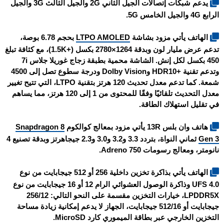
يدعم شبكات إتصالات الجيل الثاني 2G والجيل الثالث 3G والجيل
الرابع 4G والجيل الخامس 5G.
الهاتف يأتي مزود بشاشة
LTPO AMOLED
بحجم 6.78 بوصة،
تدعم عرض مليار لون وبدقة 1264×2780 بكسل (+1.5K)، مع كثافة تبلغ
450 بكسل لكل إنش. الشاشة محمية بطبقة زجاج غوريلا جلاس 7i
وتدعم تقنية +HDR10 وDolby Vision ودرجة سطوع تصل إلى 4500
شمعة. كما تدعم معدل تحديث 120 هرتز بتقنية LTPO، التي تتيح تغيير
معدل التحديث تلقائيًا وفقًا للمحتوى من 1 إلى 120 هرتز، مما يساهم
في تقليل استهلاك الطاقة.
هاتف وان بلس 13R يأتي مزود بمعالج كوالكوم
Snapdragon 8
Gen 3
ثماني النواة، بتردد 3.3 و3.2 و3.0 و2.3 جيجاهرتز وبدقة تصنيع 4
نانومتر، ومعالج رسومات Adreno 750.
الهاتف يأتي بذاكرة تخزين داخلية 256 أو 512 جيجابايت من نوع
UFS 4.0 وذاكرة الوصول العشوائي الرام 12 أو 16 جيجابايت من نوع
LPDDR5X، خيارات التخزين مقسمة على النحو التالي: 256/12
جيجابايت أو 512/16 جيجابايت، الجهاز لا يدعم إمكانية زيادة مساحة
التخزين الخارجي عبر بطاقة الميموري كارد MicroSD.