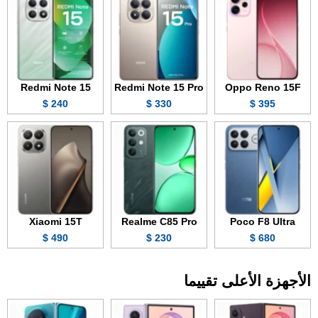
Redmi Note 15
Redmi Note 15 Pro
Oppo Reno 15F
240 $
330 $
395 $
Xiaomi 15T
Realme C85 Pro
Poco F8 Ultra
490 $
230 $
680 $
الأجهزة الأعلى تقييما