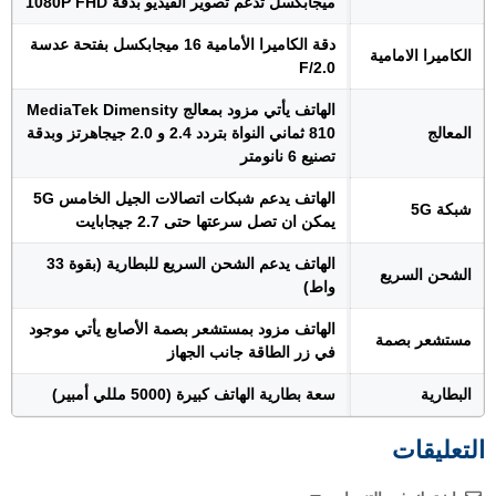
ميجابكسل تدعم تصوير الفيديو بدقة 1080P FHD
دقة الكاميرا الأمامية 16 ميجابكسل بفتحة عدسة
الكاميرا الامامية
F/2.0
الهاتف يأتي مزود بمعالج MediaTek Dimensity
المعالج
810 ثماني النواة بتردد 2.4 و 2.0 جيجاهرتز وبدقة
تصنيع 6 نانومتر
الهاتف يدعم شبكات اتصالات الجيل الخامس 5G
شبكة 5G
يمكن ان تصل سرعتها حتى 2.7 جيجابايت
الهاتف يدعم الشحن السريع للبطارية (بقوة 33
الشحن السريع
واط)
الهاتف مزود بمستشعر بصمة الأصابع يأتي موجود
مستشعر بصمة
في زر الطاقة جانب الجهاز
البطارية
سعة بطارية الهاتف كبيرة (5000 مللي أمبير)
التعليقات