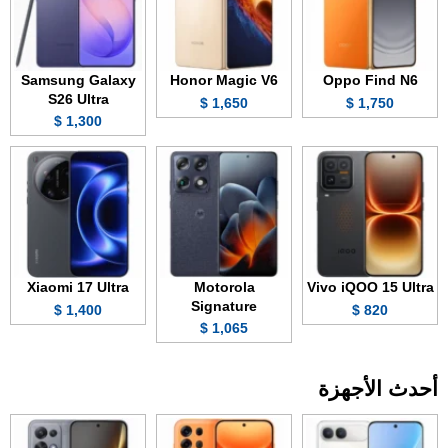
Samsung Galaxy
Honor Magic V6
Oppo Find N6
S26 Ultra
1,650 $
1,750 $
1,300 $
Xiaomi 17 Ultra
Motorola
Vivo iQOO 15 Ultra
Signature
1,400 $
820 $
1,065 $
أحدث الأجهزة