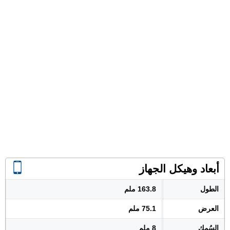
أبعاد وهيكل الجهاز
الطول
163.8 ملم
العرض
75.1 ملم
السُمك
8 ملم