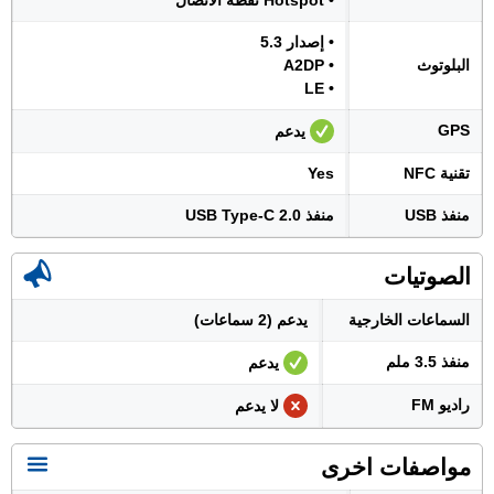
• Hotspot نقطة الاتصال
• إصدار 5.3
البلوتوث
• A2DP
• LE
GPS
يدعم
تقنية NFC
Yes
منفذ USB
منفذ USB Type-C 2.0
الصوتيات
السماعات الخارجية
يدعم (2 سماعات)
منفذ 3.5 ملم
يدعم
راديو FM
لا يدعم
مواصفات اخرى