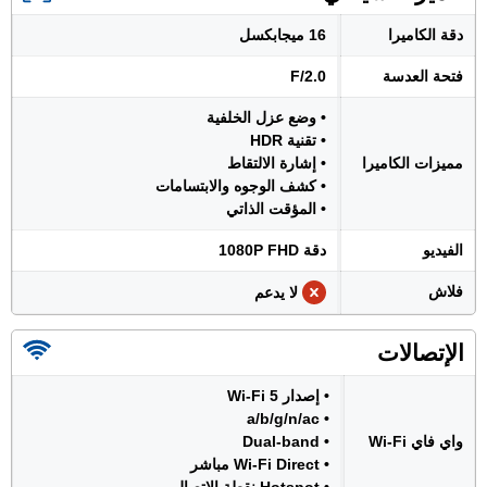
دقة الكاميرا
16 ميجابكسل
فتحة العدسة
F/2.0
• وضع عزل الخلفية
• تقنية HDR
مميزات الكاميرا
• إشارة الالتقاط
• كشف الوجوه والابتسامات
• المؤقت الذاتي
الفيديو
دقة 1080P FHD
فلاش
لا يدعم
الإتصالات
• إصدار Wi-Fi 5
• a/b/g/n/ac
واي فاي Wi-Fi
• Dual-band
• Wi-Fi Direct مباشر