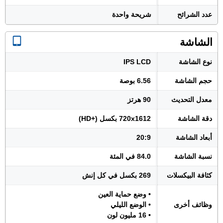
عدد الشرائح
شريحة واحدة
الشاشة
نوع الشاشة
IPS LCD
حجم الشاشة
6.56 بوصة
معدل التحديث
90 هرتز
دقة الشاشة
720x1612 بكسل (+HD)
أبعاد الشاشة
20:9
نسبة الشاشة
84.0 في المئة
كثافة البيكسلات
269 بكسل في كل إنش
• وضع حماية العين
وظائف أخرى
• الوضع الليلي
• 16 مليون لون