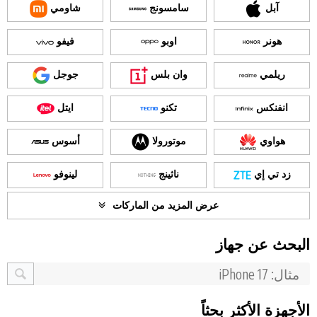
آبل
سامسونج
شاومي
هونر
اوبو
فيفو
ريلمي
وان بلس
جوجل
انفنكس
تكنو
ايتل
هواوي
موتورولا
أسوس
زد تي إي
ناثينج
لينوفو
عرض المزيد من الماركات
البحث عن جهاز
الأجهزة الأكثر بحثاً