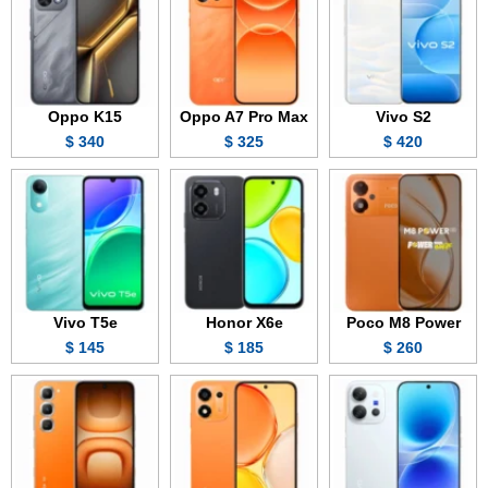
Oppo K15
Oppo A7 Pro Max
Vivo S2
340 $
325 $
420 $
Vivo T5e
Honor X6e
Poco M8 Power
145 $
185 $
260 $