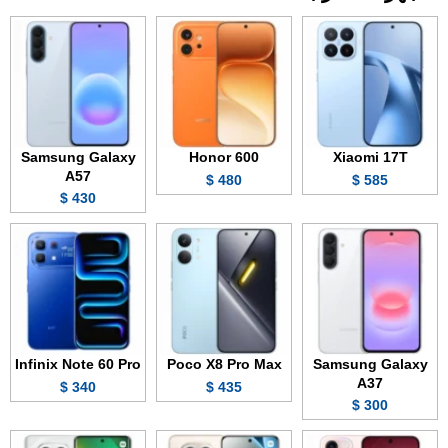
Samsung Galaxy
Honor 600
Xiaomi 17T
A57
480 $
585 $
430 $
Infinix Note 60 Pro
Poco X8 Pro Max
Samsung Galaxy
A37
340 $
435 $
300 $