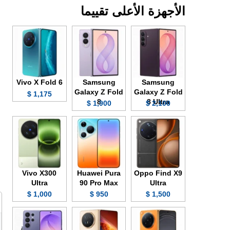
الأجهزة الأعلى تقييما
Vivo X Fold 6
Samsung
Samsung
Galaxy Z Fold
Galaxy Z Fold
1,175 $
8
8 Ultra
1,900 $
2,100 $
Vivo X300
Huawei Pura
Oppo Find X9
Ultra
90 Pro Max
Ultra
1,000 $
950 $
1,500 $