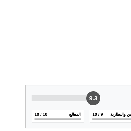
9.3
ن والبطارية
9
/ 10
المعالج
10
/ 10