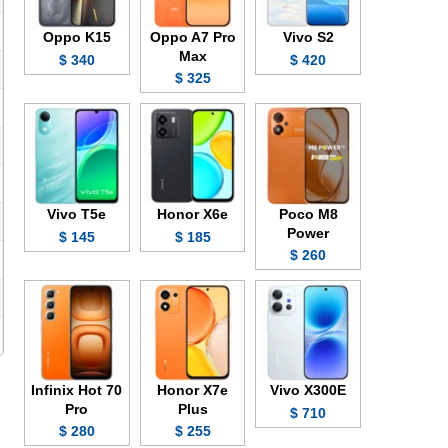
Oppo K15
Oppo A7 Pro
Vivo S2
Max
340 $
420 $
325 $
Vivo T5e
Honor X6e
Poco M8
Power
145 $
185 $
260 $
Infinix Hot 70
Honor X7e
Vivo X300E
Pro
Plus
710 $
280 $
255 $