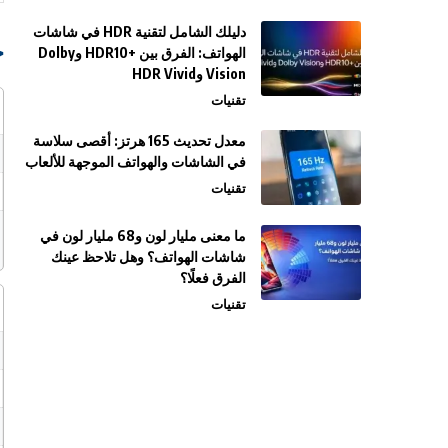
دليلك الشامل لتقنية HDR في شاشات
ج
الهواتف: الفرق بين +HDR10 وDolby
Vision وHDR Vivid
تقنيات
معدل تحديث 165 هرتز: أقصى سلاسة
في الشاشات والهواتف الموجهة للألعاب
تقنيات
ما معنى مليار لون و68 مليار لون في
شاشات الهواتف؟ وهل تلاحظ عينك
الفرق فعلًا؟
تقنيات