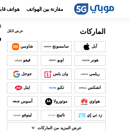
مقارنة بين الهواتف
هواتف قاب
ا
الماركات
عرض الكل
س
آبل
سامسونج
شاومي
هونر
اوبو
فيفو
ريلمي
وان بلس
جوجل
انفنكس
تكنو
ايتل
هواوي
موتورولا
أسوس
زد تي إي
ناثينج
لينوفو
عرض المزيد من الماركات