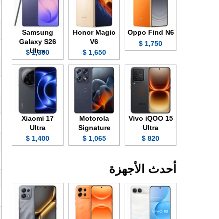
Samsung
Honor Magic
Oppo Find N6
Galaxy S26
V6
1,750 $
Ultra
1,300 $
1,650 $
Xiaomi 17
Motorola
Vivo iQOO 15
Ultra
Signature
Ultra
1,400 $
1,065 $
820 $
أحدث الأجهزة