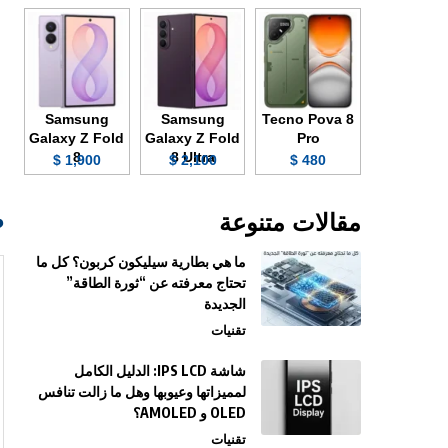
Samsung
Samsung
Tecno Pova 8
Galaxy Z Fold
Galaxy Z Fold
Pro
8
8 Ultra
1,900 $
2,100 $
480 $
صو
مقالات متنوعة
ما هي بطارية سيليكون كربون؟ كل ما
تحتاج معرفته عن “ثورة الطاقة”
الجديدة
تقنيات
شاشة IPS LCD: الدليل الكامل
لمميزاتها وعيوبها وهل ما زالت تنافس
OLED و AMOLED؟
تقنيات