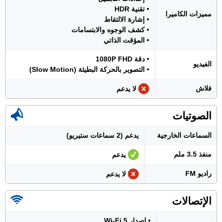
• تقنية HDR
مميزات الكاميرا
• إشارة الالتقاط
• كشف الوجوه والابتسامات
• المؤقت الذاتي
• دقة 1080P FHD
الفيديو
• التصوير بالحركة البطيئة (Slow Motion)
فلاش
لا يدعم
الصوتيات
السماعات الخارجية
يدعم (2 سماعات ستيريو)
منفذ 3.5 ملم
يدعم
راديو FM
لا يدعم
الإتصالات
• إصدار Wi-Fi 5