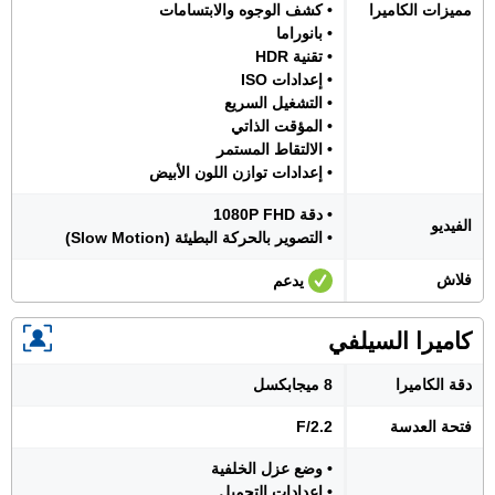
مميزات الكاميرا
• كشف الوجوه والابتسامات
• بانوراما
• تقنية HDR
• إعدادات ISO
• التشغيل السريع
• المؤقت الذاتي
• الالتقاط المستمر
• إعدادات توازن اللون الأبيض
• دقة 1080P FHD
الفيديو
• التصوير بالحركة البطيئة (Slow Motion)
فلاش
يدعم
كاميرا السيلفي
دقة الكاميرا
8 ميجابكسل
فتحة العدسة
F/2.2
• وضع عزل الخلفية
• إعدادات التجميل