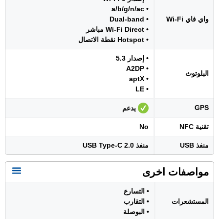
• a/b/g/n/ac
واي فاي Wi-Fi
• Dual-band
• Wi-Fi Direct مباشر
• Hotspot نقطة الاتصال
• إصدار 5.3
• A2DP
البلوتوث
• aptX
• LE
GPS
يدعم
تقنية NFC
No
منفذ USB
منفذ USB Type-C 2.0
مواصفات اخرى
• التسارع
المستشعرات
• التقارب
• البوصلة