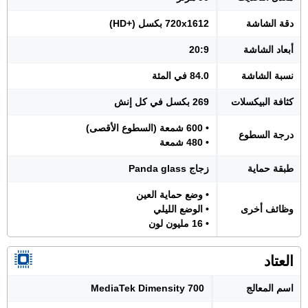
دقة الشاشة
720x1612 بكسل (+HD)
أبعاد الشاشة
20:9
نسبة الشاشة
84.0 في المئة
كثافة البيكسلات
269 بكسل في كل إنش
• 600 شمعة (السطوع الأقصى)
درجة السطوع
• 480 شمعة
طبقة حماية
زجاج Panda glass
• وضع حماية العين
وظائف أخرى
• الوضع الليلي
• 16 مليون لون
العتاد
اسم المعالج
MediaTek Dimensity 700