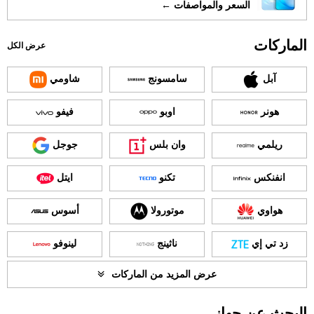
السعر والمواصفات ←
الماركات
عرض الكل
آبل
سامسونج
شاومي
هونر
اوبو
فيفو
ريلمي
وان بلس
جوجل
انفنكس
تكنو
ايتل
هواوي
موتورولا
أسوس
زد تي إي
ناثينج
لينوفو
عرض المزيد من الماركات
البحث عن جهاز