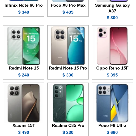
Infinix Note 60 Pro
Poco X8 Pro Max
Samsung Galaxy
A37
340 $
435 $
300 $
Redmi Note 15
Redmi Note 15 Pro
Oppo Reno 15F
240 $
330 $
395 $
Xiaomi 15T
Realme C85 Pro
Poco F8 Ultra
490 $
230 $
680 $