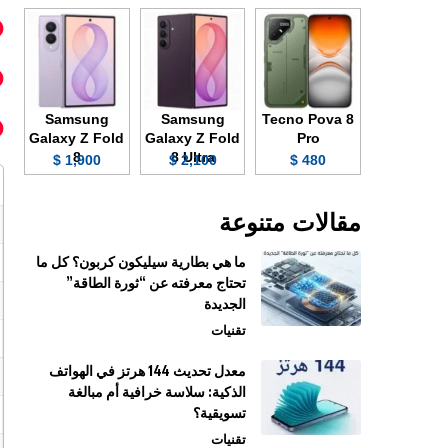
Samsung
Samsung
Tecno Pova 8
Galaxy Z Fold
Galaxy Z Fold
Pro
8
8 Ultra
1,900 $
2,100 $
480 $
مقالات متنوعة
ما هي بطارية سيليكون كربون؟ كل ما
تحتاج معرفته عن “ثورة الطاقة”
الجديدة
تقنيات
معدل تحديث 144 هرتز في الهواتف
الذكية: سلاسة خرافية أم مبالغة
تسويقية؟
تقنيات