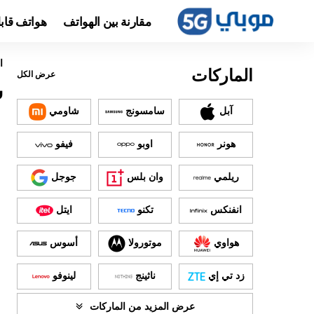
مقارنة بين الهواتف
هواتف قاب
ا
الماركات
عرض الكل
س
آبل
سامسونج
شاومي
هونر
اوبو
فيفو
ريلمي
وان بلس
جوجل
انفنكس
تكنو
ايتل
هواوي
موتورولا
أسوس
زد تي إي
ناثينج
لينوفو
عرض المزيد من الماركات