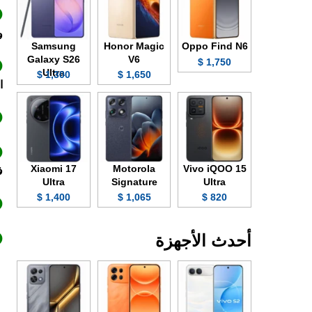
وبد
Samsung
Honor Magic
Oppo Find N6
Galaxy S26
V6
1,750 $
Ultra
1,300 $
1,650 $
ا
Xiaomi 17
Motorola
Vivo iQOO 15
ف
Ultra
Signature
Ultra
1,400 $
1,065 $
820 $
أحدث الأجهزة