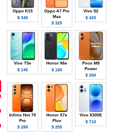
Oppo K15
Oppo A7 Pro
Vivo S2
Max
340 $
420 $
325 $
Vivo T5e
Honor X6e
Poco M8
Power
145 $
185 $
260 $
Infinix Hot 70
Honor X7e
Vivo X300E
Pro
Plus
710 $
280 $
255 $