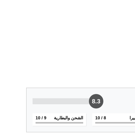
8.3
يرا
8
/ 10
الشحن والبطارية
9
/ 10