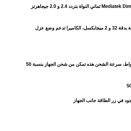
الهاتف يأتي مزود بمعالج Mediatek Dimensity 6300 ثماني النواة بتردد 2.4 و 2.0 جيجاهرتز
هاتف اوبو A3x يأتي مزود بكاميرا خلفية ثنائية بدقة 32 و 2 ميجابكسل، الكاميرا تدعم وضع عزل
الهاتف يدعم الشحن السريع للبطارية بقوة 45 واط، سرعة الشحن هذه تمكن من شحن الجهاز بنسبة 50
ود في زر الطاقة جانب الجهاز