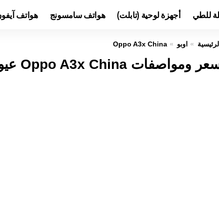
لة للطي
أجهزة لوحية (تابلت)
هواتف سامسونج
هواتف آيفو
لرئيسية
اوبو
Oppo A3x China
عر ومواصفات Oppo A3x China عيوب ومميزات