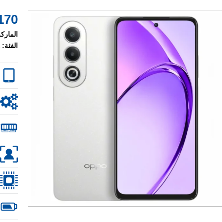
170 $
الماركة
الفئة: