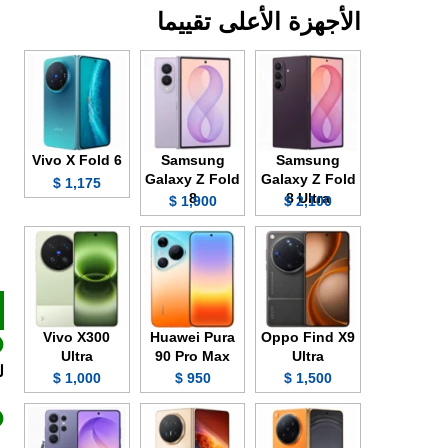
الأجهزة الأعلى تقييما
Vivo X Fold 6
Samsung
Samsung
Galaxy Z Fold
Galaxy Z Fold
1,175 $
8
8 Ultra
1,900 $
2,100 $
Vivo X300
Huawei Pura
Oppo Find X9
Ultra
90 Pro Max
Ultra
ل
1,000 $
950 $
1,500 $