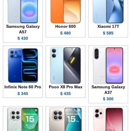
Samsung Galaxy
Honor 600
Xiaomi 17T
A57
480 $
585 $
430 $
Infinix Note 60 Pro
Poco X8 Pro Max
Samsung Galaxy
A37
340 $
435 $
300 $