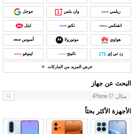
ريلمي
وان بلس
جوجل
انفنكس
تكنو
ايتل
هواوي
موتورولا
أسوس
زد تي إي
ناثينج
لينوفو
عرض المزيد من الماركات
البحث عن جهاز
الأجهزة الأكثر بحثاً