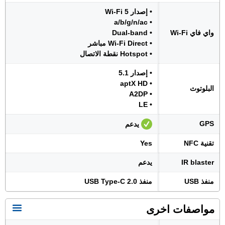
• إصدار Wi-Fi 5
• a/b/g/n/ac
واي فاي Wi-Fi
• Dual-band
• Wi-Fi Direct مباشر
• Hotspot نقطة الاتصال
• إصدار 5.1
• aptX HD
البلوتوث
• A2DP
• LE
GPS
يدعم
تقنية NFC
Yes
IR blaster
يدعم
منفذ USB
منفذ USB Type-C 2.0
مواصفات اخرى