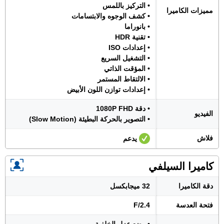
• التركيز باللمس
مميزات الكاميرا
• كشف الوجوه والابتسامات
• بانوراما
• تقنية HDR
• إعدادات ISO
• التشغيل السريع
• المؤقت الذاتي
• الالتقاط المستمر
• إعدادات توازن اللون الأبيض
• دقة 1080P FHD
الفيديو
• التصوير بالحركة البطيئة (Slow Motion)
فلاش
يدعم
كاميرا السيلفي
دقة الكاميرا
32 ميجابكسل
فتحة العدسة
F/2.4