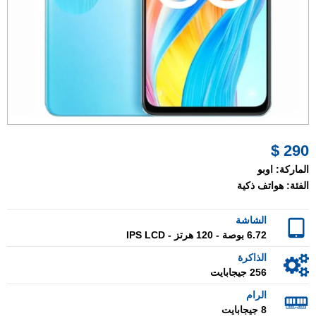
290 $
الماركة:
اوبو
الفئة:
هواتف ذكية
الشاشة
6.72 بوصة - 120 هرتز - IPS LCD
الذاكرة
256 جيجابايت
الرام
8 جيجابايت