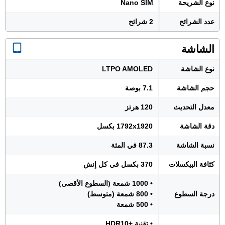
نوع الشريحة
Nano SIM
عدد الشرائح
2 شرائح
الشاشة
نوع الشاشة
LTPO AMOLED
حجم الشاشة
7.1 بوصة
معدل التحديث
120 هرتز
دقة الشاشة
1792x1920 بكسل
نسبة الشاشة
87.3 في المئة
كثافة البيكسلات
370 بكسل في كل إنش
• 1000 شمعة (السطوع الأقصى)
درجة السطوع
• 800 شمعة (متوسط)
• 500 شمعة
• تقنية +HDR10