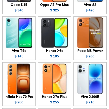
Oppo K15
Oppo A7 Pro Max
Vivo S2
340 $
325 $
420 $
Vivo T5e
Honor X6e
Poco M8 Power
145 $
185 $
260 $
Infinix Hot 70 Pro
Honor X7e Plus
Vivo X300E
280 $
255 $
710 $