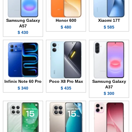
Samsung Galaxy
Honor 600
Xiaomi 17T
A57
480 $
585 $
430 $
Infinix Note 60 Pro
Poco X8 Pro Max
Samsung Galaxy
A37
340 $
435 $
300 $