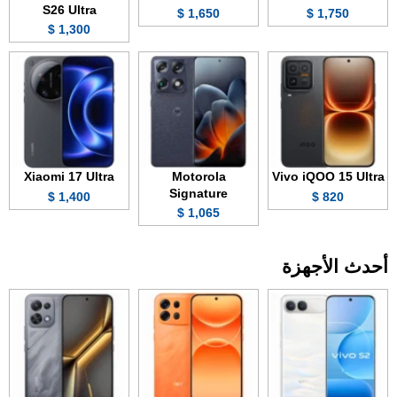
S26 Ultra
1,650 $
1,750 $
1,300 $
Xiaomi 17 Ultra
Motorola
Vivo iQOO 15 Ultra
Signature
1,400 $
820 $
1,065 $
أحدث الأجهزة