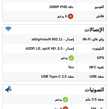
الفيديو
دقة 1080P FHD
فلاش
لا يدعم
الإتصالات
واي فاي Wi-Fi
إصدار - 802.11 a/b/g/n/ac/6
البلوتوث
إصدار - 5.3, A2DP, LE, aptX HD
GPS
يدعم
تقنية NFC
Yes
منفذ USB
منفذ USB Type-C 2.0
الصوتيات
منفذ 3.5 ملم
يدعم
راديو FM