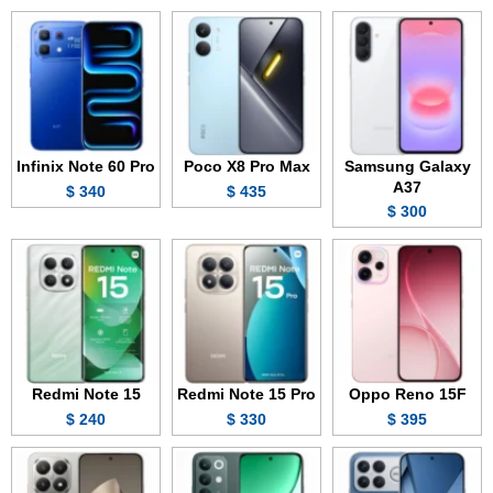
Infinix Note 60 Pro
Poco X8 Pro Max
Samsung Galaxy
A37
340 $
435 $
300 $
Redmi Note 15
Redmi Note 15 Pro
Oppo Reno 15F
240 $
330 $
395 $