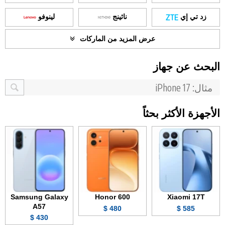
زد تي إي
ناثينج
لينوفو
عرض المزيد من الماركات
البحث عن جهاز
الأجهزة الأكثر بحثاً
Samsung Galaxy
Honor 600
Xiaomi 17T
A57
480 $
585 $
430 $