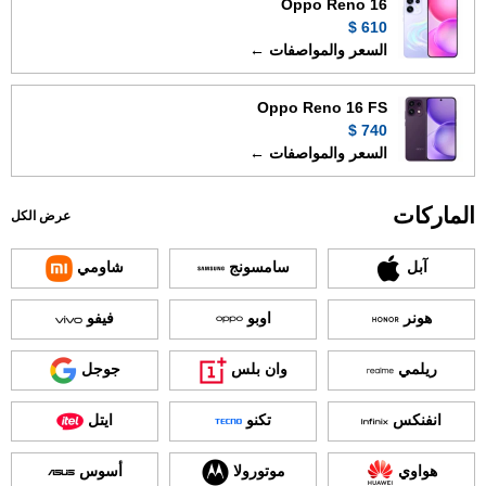
Oppo Reno 16
610 $
السعر والمواصفات ←
Oppo Reno 16 FS
740 $
السعر والمواصفات ←
الماركات
عرض الكل
آبل
سامسونج
شاومي
هونر
اوبو
فيفو
ريلمي
وان بلس
جوجل
انفنكس
تكنو
ايتل
هواوي
موتورولا
أسوس