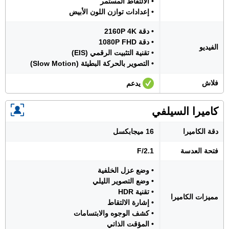
• الالتقاط المستمر
• إعدادات توازن اللون الأبيض
• دقة 2160P 4K
• دقة 1080P FHD
الفيديو
• تقنية التثبيت الرقمي (EIS)
• التصوير بالحركة البطيئة (Slow Motion)
فلاش
يدعم
كاميرا السيلفي
دقة الكاميرا
16 ميجابكسل
فتحة العدسة
F/2.1
• وضع عزل الخلفية
• وضع التصوير الليلي
• تقنية HDR
مميزات الكاميرا
• إشارة الالتقاط
• كشف الوجوه والابتسامات
• المؤقت الذاتي