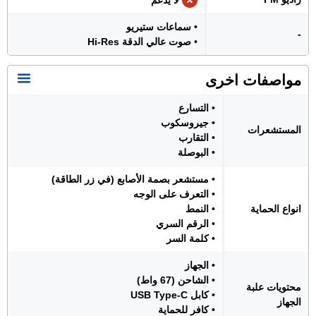
لا يدعم
• سماعات ستيريو
-
• صوت عالي الدقة Hi-Res
مواصفات اخرى
• التسارع
• جيروسكوب
المستشعرات
• التقارب
• البوصلة
• مستشعر بصمة الأصابع (في زر الطاقة)
• التعرف على الوجه
انواع الحماية
• النمط
• الرقم السري
• كلمة السر
• الجهاز
• الشاحن (67 واط)
محتويات علبة
• كابل USB Type-C
الجهاز
• كافر للحماية