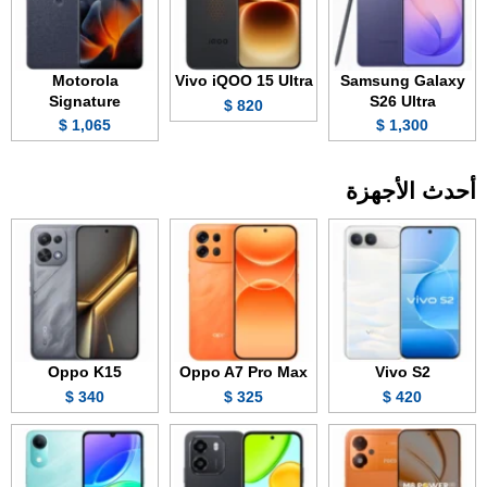
Motorola
Vivo iQOO 15 Ultra
Samsung Galaxy
Signature
S26 Ultra
820 $
1,065 $
1,300 $
أحدث الأجهزة
Oppo K15
Oppo A7 Pro Max
Vivo S2
340 $
325 $
420 $