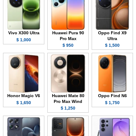
Vivo X300 Ultra
Huawei Pura 90
Oppo Find X9
Pro Max
Ultra
1,000 $
950 $
1,500 $
Honor Magic V6
Huawei Mate 80
Oppo Find N6
Pro Max Wind
1,650 $
1,750 $
1,250 $