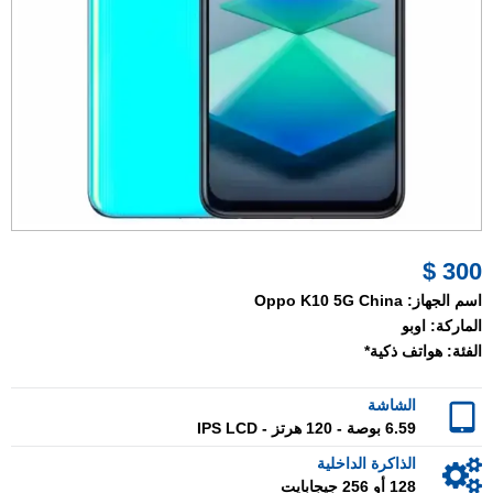
300 $
اسم الجهاز:
Oppo K10 5G China
الماركة:
اوبو
الفئة:
هواتف ذكية*
الشاشة
6.59 بوصة - 120 هرتز - IPS LCD
الذاكرة الداخلية
128 أو 256 جيجابايت