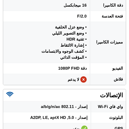
دقة الكاميرا
16 ميجابكسل
فتحة العدسة
F/2.0
• وضع عزل الخلفية
• وضع التصوير الليلي
• تقنية HDR
مميزات الكاميرا
• إشارة الالتقاط
• كشف الوجوه والابتسامات
• المؤقت الذاتي
الفيديو
دقة 1080P FHD
فلاش
لا يدعم
الإتصالات
واي فاي Wi-Fi
إصدار - 802.11 a/b/g/n/ac
البلوتوث
إصدار - 5.0, A2DP, LE, aptX HD
GPS
يدعم