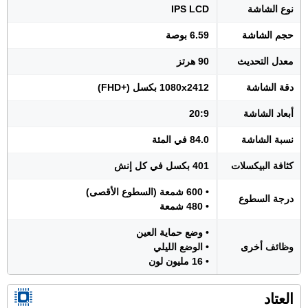
نوع الشاشة
IPS LCD
حجم الشاشة
6.59 بوصة
معدل التحديث
90 هرتز
دقة الشاشة
1080x2412 بكسل (+FHD)
أبعاد الشاشة
20:9
نسبة الشاشة
84.0 في المئة
كثافة البيكسلات
401 بكسل في كل إنش
• 600 شمعة (السطوع الأقصى)
درجة السطوع
• 480 شمعة
• وضع حماية العين
وظائف أخرى
• الوضع الليلي
• 16 مليون لون
العتاد