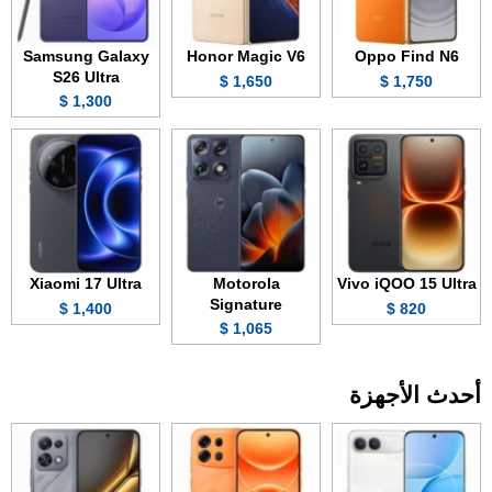
Samsung Galaxy
Honor Magic V6
Oppo Find N6
S26 Ultra
1,650 $
1,750 $
1,300 $
Xiaomi 17 Ultra
Motorola
Vivo iQOO 15 Ultra
Signature
1,400 $
820 $
1,065 $
أحدث الأجهزة