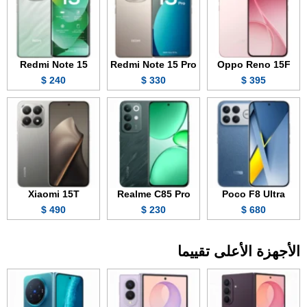
Redmi Note 15
Redmi Note 15 Pro
Oppo Reno 15F
240 $
330 $
395 $
Xiaomi 15T
Realme C85 Pro
Poco F8 Ultra
490 $
230 $
680 $
الأجهزة الأعلى تقييما