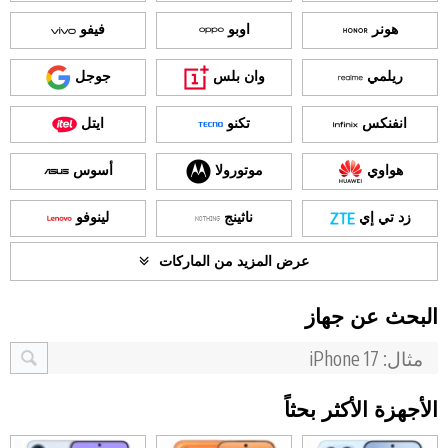
هونر
اوبو
فيفو
ريلمي
وان بلس
جوجل
انفنكس
تكنو
ايتل
هواوي
موتورولا
أسوس
زد تي إي
ناثينج
لينوفو
عرض المزيد من الماركات
البحث عن جهاز
الأجهزة الأكثر بحثاً