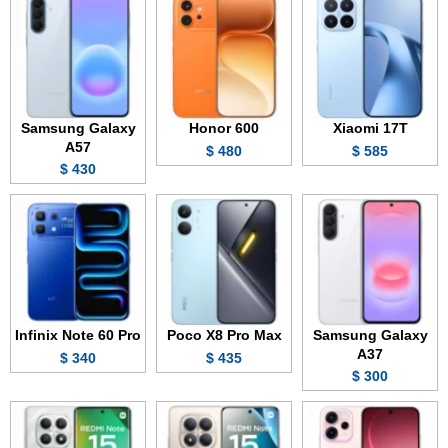
Samsung Galaxy
Honor 600
Xiaomi 17T
A57
480 $
585 $
430 $
Infinix Note 60 Pro
Poco X8 Pro Max
Samsung Galaxy
A37
340 $
435 $
300 $