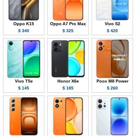
Oppo K15
Oppo A7 Pro Max
Vivo S2
340 $
325 $
420 $
Vivo T5e
Honor X6e
Poco M8 Power
145 $
185 $
260 $