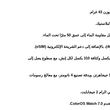
لبلاستيك.
بحجم 1.5 بوصة ودقة 466×466 بكسل وكثافة 310 بكسل لكل إنش، مع سطوع يصل إلى
رباعي النواة، بتردد 1.7 جيجاهرتز، وبدقة تصنيع 4 نانومتر، مع معالج رسومات