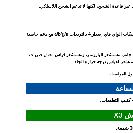
الساعة تدعم البلوتوث إصدار 5.2 مع دعم خاصية LE وA2DP، وتدعم شبكات الواي فاي إصدار 4 بالترددات a/b/g/n مع دعم خاصية
ى جانب مستشعر البارومتر، ومستشعر قياس معدل ضربات
ول المواصفات.
لساعة
 X3