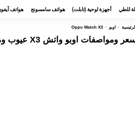
لة للطي
أجهزة لوحية (تابلت)
هواتف سامسونج
هواتف آيفو
لرئيسية
اوبو
Oppo Watch X3
عر ومواصفات اوبو واتش X3 عيوب ومميزات Oppo Watch X3