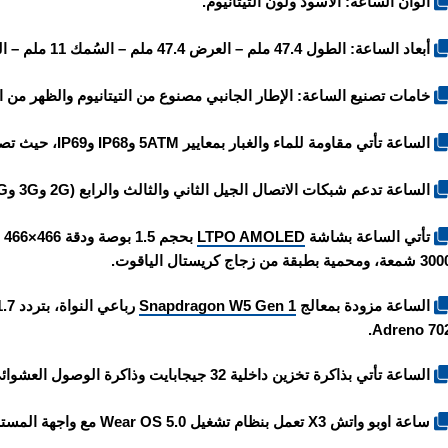
الوان الساعة: الأسود ولون التيتانيوم.
أبعاد الساعة: الطول 47.4 ملم – العرض 47.4 ملم – السُمك 11 ملم – الوزن 43 غرام.
خامات تصنيع الساعة: الإطار الجانبي مصنوع من التيتانيوم والظهر من ا
الساعة تأتي مقاومة للماء والغبار بمعايير 5ATM وIP68 وIP69، حيث تصل مقاومة الماء إلى عمق 50 مترًا تحت الماء.
الساعة تدعم شبكات الاتصال الجيل الثاني والثالث والرابع (2G و3G و4G)، بالإضافة إلى دعم الشريحة الإلكترونية (eSIM).
تأتي الساعة بشاشة
LTPO AMOLED
معة، ومحمية بطبقة من زجاج كريستال الياقوت.
الساعة مزودة بمعالج
Snapdragon W5 Gen 1
Adreno 702
الساعة تأتي بذاكرة تخزين داخلية 32 جيجابايت وذاكرة الوصول العشوائي الرام 2 جيجابايت.
ساعة
اوبو واتش X3
تعمل بنظام تشغيل Wear OS 5.0 مع واجهة المستخدم ColorOS Watch 7.0.