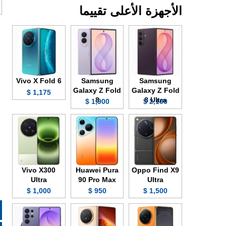
الأجهزة الأعلى تقييما
Vivo X Fold 6
Samsung
Samsung
Galaxy Z Fold
Galaxy Z Fold
1,175 $
8
8 Ultra
1,900 $
2,100 $
Vivo X300
Huawei Pura
Oppo Find X9
Ultra
90 Pro Max
Ultra
1,000 $
950 $
1,500 $