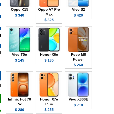
Oppo K15
Oppo A7 Pro
Vivo S2
Max
340 $
420 $
325 $
.
ال
Vivo T5e
Honor X6e
Poco M8
Power
145 $
185 $
260 $
ا
Infinix Hot 70
Honor X7e
Vivo X300E
Pro
Plus
710 $
280 $
255 $