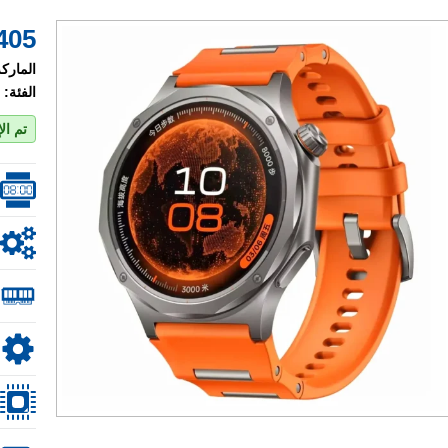
405 $
الماركة
الفئة:
تم ال