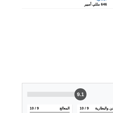
646 مللي أمبير
9.1
ن والبطارية
9
/ 10
المعالج
9
/ 10