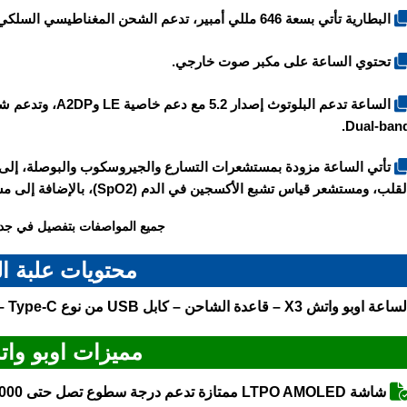
البطارية تأتي بسعة 646 مللي أمبير، تدعم الشحن المغناطيسي السلكي عبر قاعدة الشحن، لكنها لا تدعم الشحن اللاسلكي.
تحتوي الساعة على مكبر صوت خارجي.
Dual-band
تأتي الساعة مزودة بمستشعرات التسارع والجيروسكوب والبوصلة، إل
قلب، ومستشعر قياس تشبع الأكسجين في الدم (SpO2)، بالإضافة إلى مستشعر لقياس درجة حرارة الجلد.
جميع المواصفات بتفصيل في جد
محتويات علبة ا
لساعة
اوبو واتش X3
– قاعدة الشاحن – كابل USB من نوع Type-C – كتيب التعليمات.
مميزات اوبو واتش
شاشة LTPO AMOLED ممتازة تدعم درجة سطوع تصل حتى 3000 شمعة.