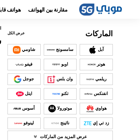
مقارنة بين الهواتف
هواتف قاب
ا
الماركات
عرض الكل
س
آبل
سامسونج
شاومي
هونر
اوبو
فيفو
ريلمي
وان بلس
جوجل
انفنكس
تكنو
ايتل
هواوي
موتورولا
أسوس
زد تي إي
ناثينج
لينوفو
عرض المزيد من الماركات