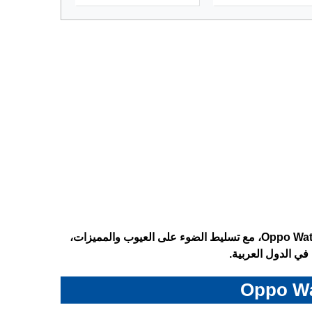
تعرف على المواصفات الكاملة للساعة الذكية اوبو واتش X3 ـ Oppo Watch X3، مع تسليط الضوء على العيوب والمميزات،
في الدول العربية.