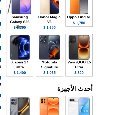
Samsung
Honor Magic
Oppo Find N6
Galaxy S26
V6
1,750 $
Ultra
1,300 $
1,650 $
Xiaomi 17
Motorola
Vivo iQOO 15
3000 ش
Ultra
Signature
Ultra
1,400 $
1,065 $
820 $
.
أحدث الأجهزة